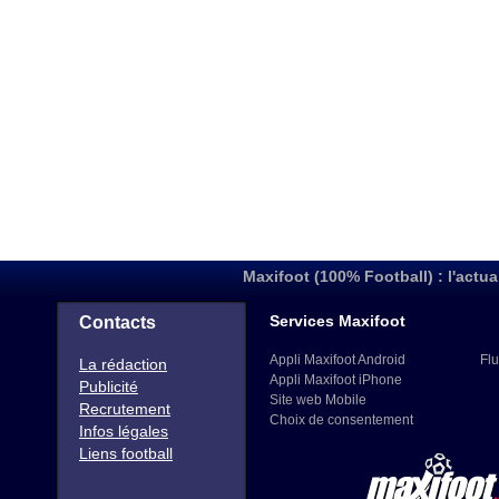
Maxifoot (100% Football) : l'actua
Services Maxifoot
Contacts
Appli Maxifoot Android
Flu
La rédaction
Appli Maxifoot iPhone
Publicité
Site web Mobile
Recrutement
Choix de consentement
Infos légales
Liens football