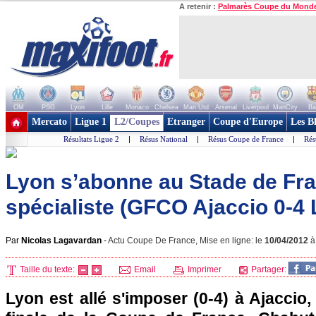
A retenir :
Palmarès Coupe du Mond
OM
PSG
Lyon
Lille
Monaco
Chelsea
Man Utd
Arsenal
Liverpool
ManCity
Ba
+ de clubs
Mercato
Ligue 1
L2/Coupes
Etranger
Coupe d'Europe
Les B
Résultats Ligue 2
|
Résus National
|
Résus Coupe de France
|
Rés
Lyon s’abonne au Stade de Fran
spécialiste (GFCO Ajaccio 0-4 
Par
Nicolas Lagavardan
-
Actu Coupe De France, Mise en ligne: le
10/04/2012
Taille du texte:
Email
Imprimer
Partager:
Lyon
est allé s'imposer (0-4) à
Ajaccio
,