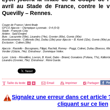
avril au Stade de France, contre le 
Quevilly –
Rennes
.
Coupe de France / demi-finale
GFCO
Ajaccio
–
Olympique Lyonnais
: 0-4 (0-0)
Stade : François Coty
Arbitre : Saïd Ennjimi
Buts : Lacazette (59e), Lisandro (74e), Grenier (80e), Gomis (90e)
Avertissements : Colloredo (9e), Dufau (18e) pour
Ajaccio
– B. Koné (32e), Gomis (90e) p
Exclusion : Colinet (38e)
Ajaccio
: Rastello - Bocognano, Filippi, Rachidi, Romey - Poggi, Colinet, Dufau (Boesso, 66
Verdier (Gbizie, 74e). Entraîneur : Dominique Veilex.
Lyon
: Lloris - Réveillère, Lovren, B. Koné, Dabo - Briand, Gonalons (Fofana, 77e), Källst
Lisandro (Grenier, 79e). Entraîneur : Rémi Garde.
Taille du texte:
Email
Imprimer
Partager:
Signalez une erreur dans cet article
cliquant sur ce lien