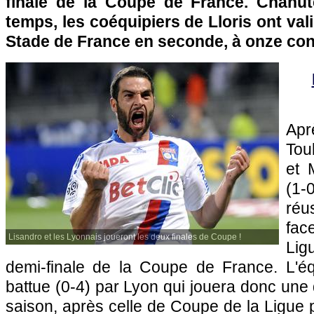
finale de la Coupe de France. Chahut
temps, les coéquipiers de Lloris ont valid
Stade de France en seconde, à onze co
Apr
Tou
et
(1-
réu
fac
Lisandro et les Lyonnais joueront les deux finales de Coupe !
Lig
demi-finale de la Coupe de France. L'éq
battue (0-4) par
Lyon
qui jouera donc une 
saison, après celle de Coupe de la Ligue