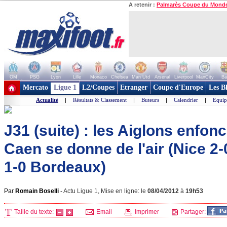
A retenir :
Palmarès Coupe du Mond
OM
PSG
Lyon
Lille
Monaco
Chelsea
Man Utd
Arsenal
Liverpool
ManCity
Ba
+ de clubs
Mercato
Ligue 1
L2/Coupes
Etranger
Coupe d'Europe
Les B
Actualité
|
Résultats & Classement
|
Buteurs
|
Calendrier
|
Equip
J31 (suite) : les Aiglons enfon
Caen se donne de l'air (Nice 2-
1-0 Bordeaux)
Par
Romain Boselli
-
Actu Ligue 1, Mise en ligne: le
08/04/2012
à
19h53
Taille du texte:
Email
Imprimer
Partager: