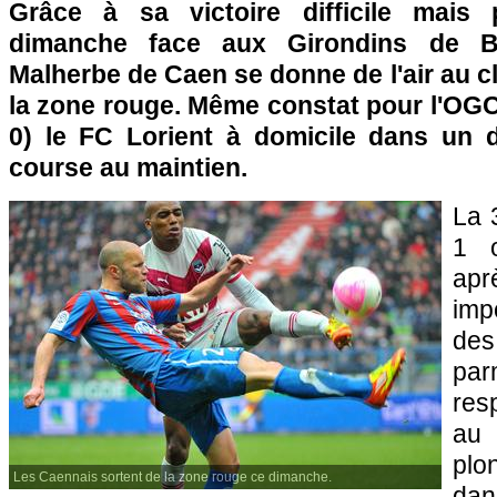
Grâce à sa victoire difficile mais 
dimanche face aux Girondins de
B
Malherbe de Caen se donne de l'air au c
la zone rouge. Même constat pour l'
OGC
0) le FC Lorient à domicile dans un d
course au maintien.
La 
1 o
apr
imp
des
par
res
au 
plo
Les Caennais sortent de la zone rouge ce dimanche.
da