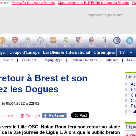
etenir :
Palmarès Coupe du Monde
-
Classement des BUTEURS Coupe du Monde
-
TA
emplacement publicitaire
n Utd
Arsenal
Liverpool
ManCity
Barca
Real
Atletico
Milan
Juve
Inter
Naples
ger
Coupe d'Europe
Les Bleus & International
Chroniques
TV
+
Buteurs
|
Calendrier
|
Equipe type
|
Tableau Transferts
|
Palmarès
|
Les Cl
etour à Brest et son
Lien
Act
ez les Dogues
Ré
Cl
Ca
: le
05/04/2012
à
22h02
Pa
Ta
mprimer
Partager:
s vers le
Lille
OSC, Nolan Roux fera son retour au stade
Ligu
 de la 31e journée de Ligue 1. Alors que le public breton
Anger