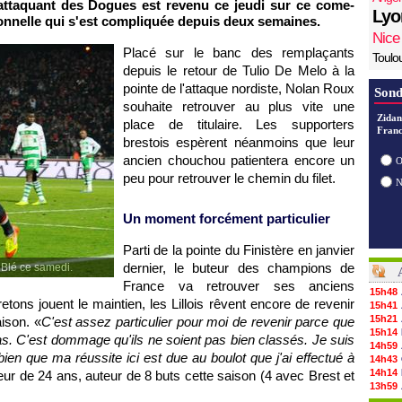
 l'attaquant des Dogues est revenu ce jeudi sur ce come-
Lyo
sonnelle qui s'est compliquée depuis deux semaines.
Nice
Placé sur le banc des remplaçants
Toulo
depuis le retour de Tulio De Melo à la
pointe de l'attaque nordiste, Nolan Roux
Sond
souhaite retrouver au plus vite une
Zidan
place de titulaire. Les supporters
Franc
brestois espèrent néanmoins que leur
ancien chouchou patientera encore un
O
peu pour retrouver le chemin du filet.
Un moment forcément particulier
Parti de la pointe du Finistère en janvier
dernier, le buteur des champions de
 Blé ce samedi.
France va retrouver ses anciens
15h48
tons jouent le maintien, les Lillois rêvent encore de revenir
15h41
15h21
aison. «
C'est assez particulier pour moi de revenir parce que
15h14
s. C'est dommage qu'ils ne soient pas bien classés. Je suis
14h59
bien que ma réussite ici est due au boulot que j'ai effectué à
14h43
14h14
teur de 24 ans, auteur de 8 buts cette saison (4 avec Brest et
13h59
13h55