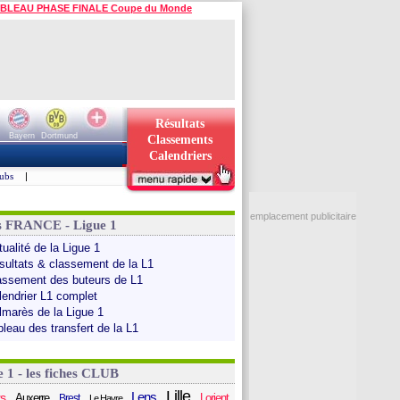
BLEAU PHASE FINALE Coupe du Monde
Résultats
Bayern
Dortmund
Classements
Calendriers
ubs
|
emplacement publicitaire
s FRANCE - Ligue 1
ualité de la Ligue 1
sultats & classement de la L1
assement des buteurs de L1
lendrier L1 complet
lmarès de la Ligue 1
bleau des transfert de la L1
e 1 - les fiches CLUB
Lille
Lens
s
Auxerre
Lorient
Brest
Le Havre