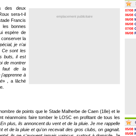
13h48
rs des deux
13h30
07/08
12h49
oux sera-t-il
06/08
emplacement publicitaire
12h22
stade Francis
06/08
12h00
06/08
e les bonnes
11h46
07/08
11h20
ui espère de
06/08
10h49
 conserver la
06/08
10h32
06/08
écial, je n'ai
10h10
09h49
 Ce sont les
09h35
 buts, il est
09h08
i de montrer
08h54
08h32
 faut de la
 j'apprenne à
té
» , a lâché
e.
nombre de points que le Stade Malherbe de Caen (18e) et le
ent néanmoins faire tomber le
LOSC
en profitant de tous les
. En plus, ils annoncent du vent et de la pluie. Je me rappelle
ent et de la pluie et qu'on recevait des gros clubs, on gagnait.
05/08
05/08
al, ils ne s'avouent jamais vaincus, surtout à domicile. Je