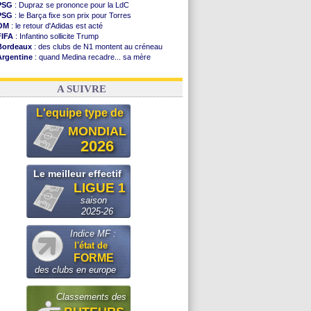
PSG
: Dupraz se prononce pour la LdC
PSG
: le Barça fixe son prix pour Torres
OM
: le retour d'Adidas est acté
FIFA
: Infantino sollicite Trump
Bordeaux
: des clubs de N1 montent au créneau
Argentine
: quand Medina recadre... sa mère
Real
: le démenti de Leipzig pour Diomandé
OM
: Paixão attire un 2e club anglais
A SUIVRE
L'equipe type de
MONDIAL
2026
Le meilleur effectif
LIGUE 1
saison
2025-26
Indice MF :
l'état de
FORME
des clubs en europe
Classements des