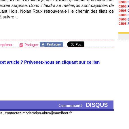
02/08
crée surprise. Donc il faudra se méfier, ils sont capables de
02/08
uant lillois. Nolan Roux retrouvera-t-il le chemin des filets ce
05/08
03/08
 à suivre…
05/08
03/08
03/08
03/08
mprimer
Partager:
et article ? Prévenez-nous en cliquant sur ce lien
DISQUS
Communauté
us, contactez
moderation-abus@maxifoot.fr