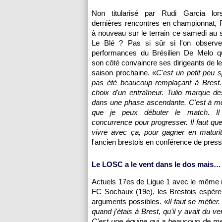
Non titularisé par Rudi Garcia lo
dernières rencontres en championnat, R
à nouveau sur le terrain ce samedi au 
Le Blé ? Pas si sûr si l'on observ
performances du Brésilien De Melo q
son côté convaincre ses dirigeants de le
saison prochaine. «
C'est un petit peu sp
pas été beaucoup remplaçant à Brest.
choix d'un entraîneur. Tulio marque des
dans une phase ascendante. C'est à mo
que je peux débuter le match. Il
concurrence pour progresser. Il faut que
vivre avec ça, pour gagner en maturi
l'ancien brestois en conférence de press
Le
LOSC
a le vent dans le dos mais…
Actuels 17es de Ligue 1 avec le même 
FC Sochaux
(19e), les Brestois espèr
arguments possibles. «
Il faut se méfier
quand j'étais à Brest, qu'il y avait du v
C'est une équipe qui a beaucoup de ment