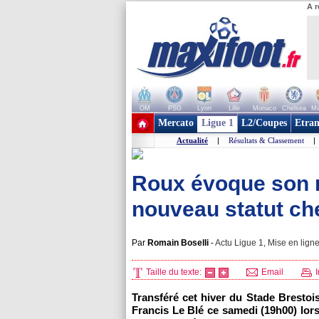
A r
OM
PSG
Lyon
Lille
Monaco
Chelsea
Ma
+ de clubs
Mercato
Ligue 1
L2/Coupes
Etran
Actualité
|
Résultats & Classement
|
Roux évoque son r
nouveau statut ch
Par
Romain Boselli
-
Actu Ligue 1, Mise en ligne
Taille du texte:
Email
I
Transféré cet hiver du Stade Brestoi
Francis Le Blé ce samedi (19h00) lors