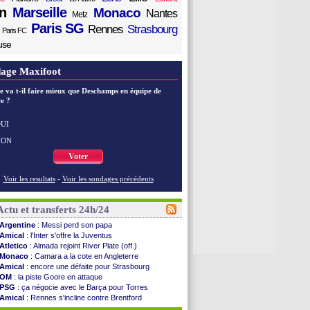
n
Marseille
Monaco
Nantes
Metz
Paris SG
Rennes
Strasbourg
Paris FC
use
age Maxifoot
e va t-il faire mieux que Deschamps en équipe de
e ?
UI
NON
Voter
Voir les resultats
-
Voir les sondages précédents
Actu et transferts 24h/24
Argentine
: Messi perd son papa
Amical
: l'Inter s'offre la Juventus
Atletico
: Almada rejoint River Plate (off.)
Monaco
: Camara a la cote en Angleterre
Amical
: encore une défaite pour Strasbourg
OM
: la piste Goore en attaque
PSG
: ça négocie avec le Barça pour Torres
Amical
: Rennes s'incline contre Brentford
Arsenal
: c'est signé pour Guimaraes (officiel)