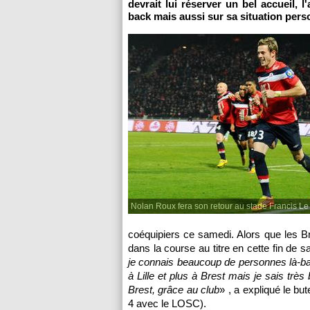
devrait lui réserver un bel accueil,
back mais aussi sur sa situation per
Nolan Roux fera son retour au stade Francis Le
coéquipiers ce samedi. Alors que les Bre
dans la course au titre en cette fin de s
je connais beaucoup de personnes là-ba
à
Lille
et plus à Brest mais je sais très 
Brest, grâce au club
» , a expliqué le bu
4 avec le
LOSC
).