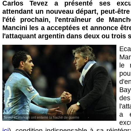
Carlos Tevez a présenté ses excu
attendant un nouveau départ, peut-être
l'été prochain, l'entraîneur de Manc
Mancini les a acceptées et annonce êtr
l'attaquant argentin dans deux ou troi
Eca
Man
le 
po
d'e
Bay
de
l'a
a e
Tevez et Mancini ont enterré la hache de guerre
exc
ici
), condition indispensable à sa réintég