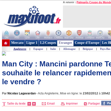
A retenir :
Palmarès Coupe du Mond
OM
PSG
Lyon
Lille
Monaco
Chelsea
Man Utd
Arsenal
Liverpool
ManCity
Ba
+ de clubs
Mercato
Ligue 1
L2/Coupes
Etranger
Coupe d'Europe
Les B
Angleterre
|
Espagne
|
Italie
|
Allemagne
|
Belgique
|
Pays-Bas
Man City : Mancini pardonne T
souhaite le relancer rapideme
le vendre ?
Par
Nicolas Lagavardan
-
Actu Angleterre, Mise en ligne: le
23/02/2012
à
10h42
Taille du texte:
Email
Imprimer
Partager: