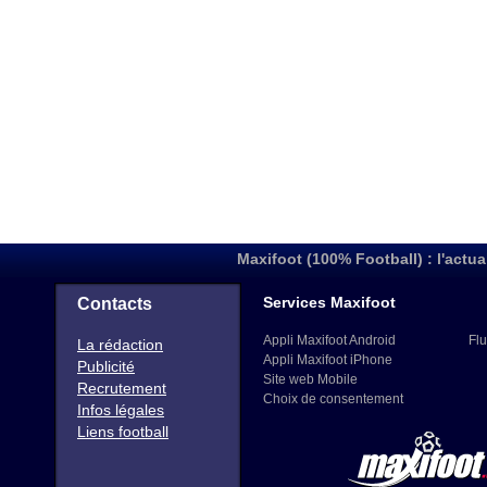
Maxifoot (100% Football) : l'actua
Services Maxifoot
Contacts
Appli Maxifoot Android
Flu
La rédaction
Appli Maxifoot iPhone
Publicité
Site web Mobile
Recrutement
Choix de consentement
Infos légales
Liens football