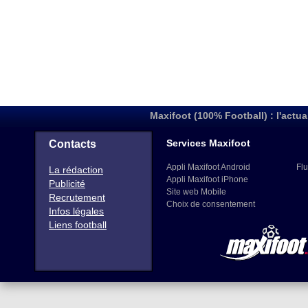
Maxifoot (100% Football) : l'actua
Services Maxifoot
Contacts
Appli Maxifoot Android
Flu
La rédaction
Appli Maxifoot iPhone
Publicité
Site web Mobile
Recrutement
Choix de consentement
Infos légales
Liens football