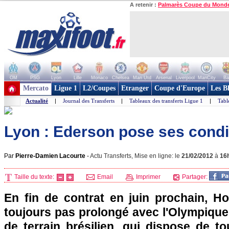
A retenir :
Palmarès Coupe du Mond
OM
PSG
Lyon
Lille
Monaco
Chelsea
Man Utd
Arsenal
Liverpool
ManCity
Ba
+ de clubs
Mercato
Ligue 1
L2/Coupes
Etranger
Coupe d'Europe
Les B
Actualité
|
Journal des Transferts
|
Tableaux des transferts Ligue 1
|
Tabl
Lyon : Ederson pose ses condi
Par
Pierre-Damien Lacourte
-
Actu Transferts, Mise en ligne: le
21/02/2012
à
16
Taille du texte:
Email
Imprimer
Partager:
En fin de contrat en juin prochain, H
toujours pas prolongé avec
l'Olympique
de terrain brésilien, qui dispose de t