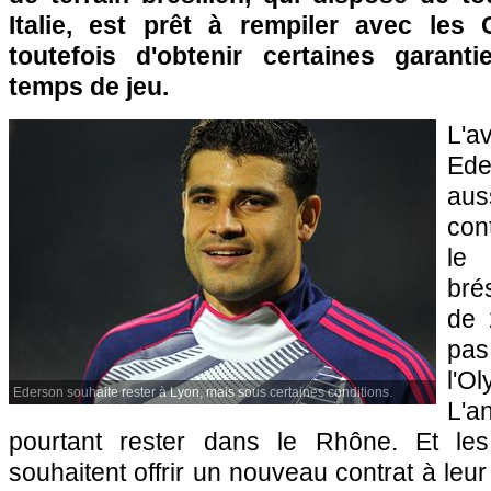
Italie, est prêt à rempiler avec les
toutefois d'obtenir certaines garant
temps de jeu.
L'
Ede
auss
con
le 
brés
de 
pa
l'O
Ederson souhaite rester à Lyon, mais sous certaines conditions.
L'a
pourtant rester dans le Rhône. Et les 
souhaitent offrir un nouveau contrat à leur