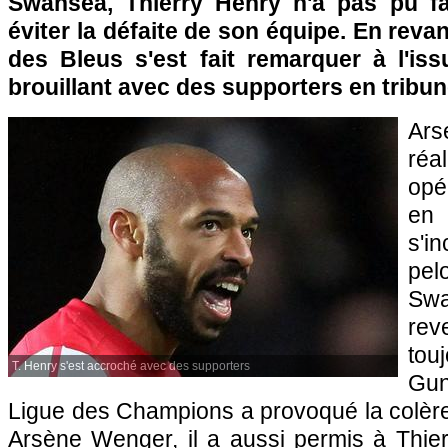
Swansea, Thierry Henry n'a pas pu fai
éviter la défaite de son équipe. En reva
des Bleus s'est fait remarquer à l'i
brouillant avec des supporters en trib
Ars
réa
opé
en 
s'i
pe
Swa
re
to
T. Henry s'est accroché avec des supporters
Gun
Ligue des Champions a provoqué la colèr
Arsène Wenger, il a aussi permis à Thie