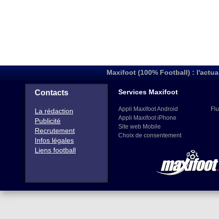
Maxifoot (100% Football) : l'actua
Services Maxifoot
Contacts
Appli Maxifoot Android
Flu
La rédaction
Appli Maxifoot iPhone
Publicité
Site web Mobile
Recrutement
Choix de consentement
Infos légales
Liens football