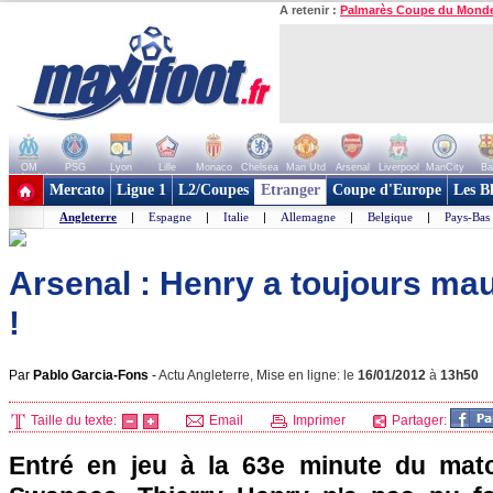
A retenir :
Palmarès Coupe du Mond
OM
PSG
Lyon
Lille
Monaco
Chelsea
Man Utd
Arsenal
Liverpool
ManCity
Ba
+ de clubs
Mercato
Ligue 1
L2/Coupes
Etranger
Coupe d'Europe
Les B
Angleterre
|
Espagne
|
Italie
|
Allemagne
|
Belgique
|
Pays-Bas
Arsenal : Henry a toujours ma
!
Par
Pablo Garcia-Fons
-
Actu Angleterre, Mise en ligne: le
16/01/2012
à
13h50
Taille du texte:
Email
Imprimer
Partager:
Entré en jeu à la 63e minute du matc