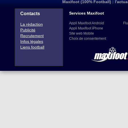
Maxifoot (100% Football) : l'actua
Services Maxifoot
Contacts
Appli Maxifoot Android
Flu
La rédaction
Appli Maxifoot iPhone
Publicité
Site web Mobile
Recrutement
Choix de consentement
Infos légales
Liens football