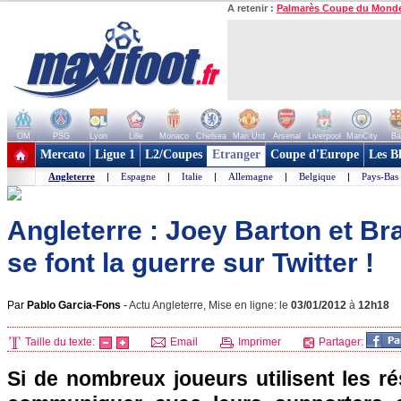
A retenir :
Palmarès Coupe du Mond
OM
PSG
Lyon
Lille
Monaco
Chelsea
Man Utd
Arsenal
Liverpool
ManCity
Ba
+ de clubs
Mercato
Ligue 1
L2/Coupes
Etranger
Coupe d'Europe
Les B
Angleterre
|
Espagne
|
Italie
|
Allemagne
|
Belgique
|
Pays-Bas
Angleterre : Joey Barton et B
se font la guerre sur Twitter !
Par
Pablo Garcia-Fons
-
Actu Angleterre, Mise en ligne: le
03/01/2012
à
12h18
Taille du texte:
Email
Imprimer
Partager:
Si de nombreux joueurs utilisent les r