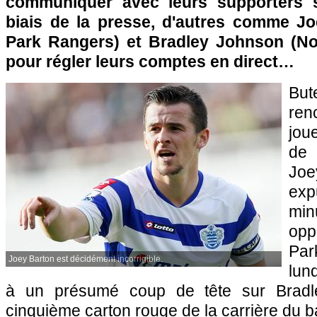
communiquer avec leurs supporters 
biais de la presse, d'autres comme J
Park Rangers) et Bradley Johnson (No
pour régler leurs comptes en direct…
Bu
re
jou
de
Jo
ex
mi
opp
Par
Joey Barton est décidément incorrigible.
lund
à un présumé coup de tête sur Bradle
cinquième carton rouge de la carrière du b