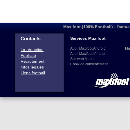
Maxifoot (100% Football) : l'actua
Services Maxifoot
Contacts
Appli Maxifoot Android
Flu
La rédaction
Appli Maxifoot iPhone
Publicité
Site web Mobile
Recrutement
Choix de consentement
Infos légales
Liens football