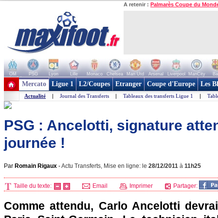
A retenir :
Palmarès Coupe du Mond
OM
PSG
Lyon
Lille
Monaco
Chelsea
Man Utd
Arsenal
Liverpool
ManCity
Ba
+ de clubs
Mercato
Ligue 1
L2/Coupes
Etranger
Coupe d'Europe
Les B
Actualité
|
Journal des Transferts
|
Tableaux des transferts Ligue 1
|
Tabl
PSG : Ancelotti, signature att
journée !
Par
Romain Rigaux
-
Actu Transferts, Mise en ligne: le
28/12/2011
à
11h25
Taille du texte:
Email
Imprimer
Partager:
Comme attendu, Carlo Ancelotti devrai