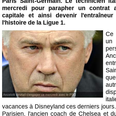
Paris
Saint-Germain. Le technicien ita
mercredi pour parapher un contrat 
capitale et ainsi devenir l'entraîne
l'histoire de la Ligue 1.
Ce 
un
pe
Anc
en
Sai
qu
au
dis
Ancelotti devrait s'engager ce mercredi avec le PSG
ital
vacances à Disneyland ces derniers jours.
Parisien, l'ancien coach de Chelsea et d