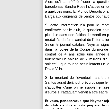
Alors qu'il a préféré éluder la quest
barcelonais Sandro Rosell s'active en co
a quelques jours, El Mundo Deportivo fai
Barça aux dirigeants de Santos pour avoir 
Si cette information n'a pour le mo
confirmée par le club, le quotidien cat
plus loin dans son édition de mardi en p
modalités du futur contrat de l'internatio
Selon le journal catalan, Neymar sign
dans la foulée de la Coupe du monde 
contrat de 4 ans (plus une année e
toucherait un salaire de 7 millions d'e
soit celui que touche actuellement un
David Villa.
Si le montant de l'éventuel transfert n'
Santos aurait déjà tout prévu puisque le
s'acquitter d'une prime supplémentaire
d'euros si l'attaquant venait à être sa
Et vous, pensez-vous que Neymar rejo
du club aient raison de préparer le 