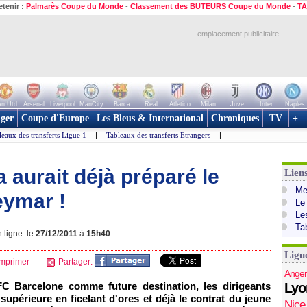
etenir :
Palmarès Coupe du Monde
-
Classement des BUTEURS Coupe du Monde
-
TA
emplacement publicitaire
n Utd
Arsenal
Liverpool
ManCity
Barca
Real
Atletico
Milan
Juve
Inter
Naples
ger
Coupe d'Europe
Les Bleus & International
Chroniques
TV
+
leaux des transferts Ligue 1
|
Tableaux des transferts Etrangers
|
a aurait déjà préparé le
Lien
Mer
eymar !
Le
Le
Ta
 ligne: le
27/12/2011
à
15h40
Ligu
mprimer
Partager:
Anger
FC Barcelone comme future destination, les dirigeants
Lyo
 supérieure en ficelant d'ores et déjà le contrat du jeune
Nice