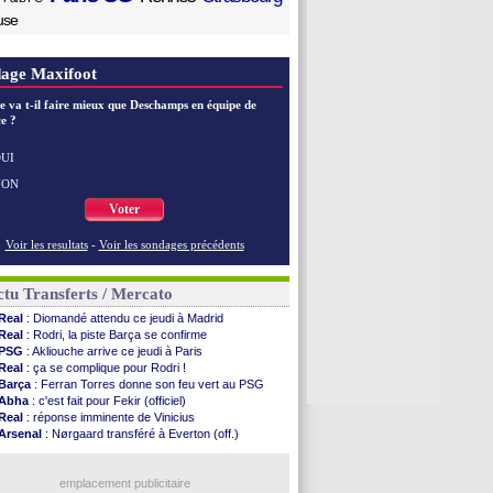
use
age Maxifoot
e va t-il faire mieux que Deschamps en équipe de
e ?
UI
NON
Voter
Voir les resultats
-
Voir les sondages précédents
tu Transferts / Mercato
Real
: Diomandé attendu ce jeudi à Madrid
Real
: Rodri, la piste Barça se confirme
PSG
: Akliouche arrive ce jeudi à Paris
Real
: ça se complique pour Rodri !
Barça
: Ferran Torres donne son feu vert au PSG
Abha
: c'est fait pour Fekir (officiel)
Real
: réponse imminente de Vinicius
Arsenal
: Nørgaard transféré à Everton (off.)
Rennes
: une offre de Fulham pour Aït Boudlal
Lyon
: Mangala sur le départ
Man City
: Maresca flou pour Reijnders
emplacement publicitaire