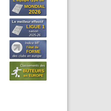
MONDIAL
2026
Le meilleur effectif
LIGUE 1
saison
2025-26
Indice MF :
l'état de
FORME
des clubs en europe
Classements des
BUTEURS
en EUROPE