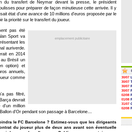
ion du transfert de Neymar devant la presse, le président
05/08
05/08
ulisses pour préparer de façon minutieuse cette arrivée. Il y
05/08
sait état d'une avance de 10 millions d'euros proposée par le
05/08
la priorité sur le transfert du joueur.
ment pas été
alan Sport va
emplacement publicitaire
résentant les
nal auriverde.
erait en 2014
au Brésil un
n option) et
uros annuels,
 joueur comme
30/07
30/07
30/07
30/07
a pas filtré,
02/08
 Barça devrait
01/08
31/07
 d'un million
02/08
cré Ballon d'Or pendant son passage à Barcelone…
01/08
03/08
indra le FC Barcelone ? Estimez-vous que les dirigeants
contrat du joueur plus de deux ans avant son éventuelle