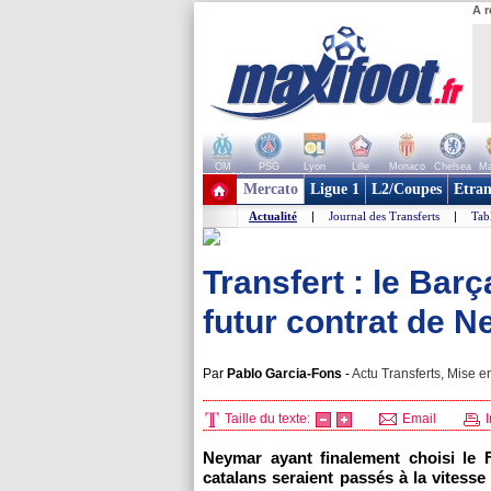
A r
OM
PSG
Lyon
Lille
Monaco
Chelsea
Ma
+ de clubs
Mercato
Ligue 1
L2/Coupes
Etran
Actualité
|
Journal des Transferts
|
Tab
Transfert : le Barç
futur contrat de N
Par
Pablo Garcia-Fons
-
Actu Transferts, Mise en
Taille du texte:
Email
I
Neymar ayant finalement choisi le 
catalans seraient passés à la vitesse