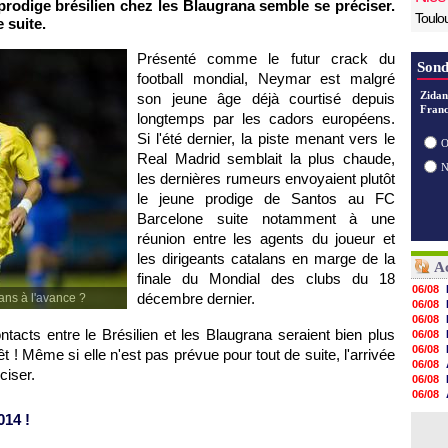
prodige brésilien chez les Blaugrana semble se préciser.
Toulo
 suite.
Présenté comme le futur crack du
Sond
football mondial, Neymar est malgré
Zidan
son jeune âge déjà courtisé depuis
Franc
longtemps par les cadors européens.
Si l'été dernier, la piste menant vers le
O
Real Madrid semblait la plus chaude,
les dernières rumeurs envoyaient plutôt
le jeune prodige de Santos au FC
Barcelone suite notamment à une
réunion entre les agents du joueur et
les dirigeants catalans en marge de la
Ac
finale du Mondial des clubs du 18
06/08
décembre dernier.
ans à l'avance ?
06/08
06/08
ntacts entre le Brésilien et les Blaugrana seraient bien plus
06/08
06/08
t ! Même si elle n'est pas prévue pour tout de suite, l'arrivée
06/08
ciser.
06/08
06/08
05/08
014 !
05/08
05/08