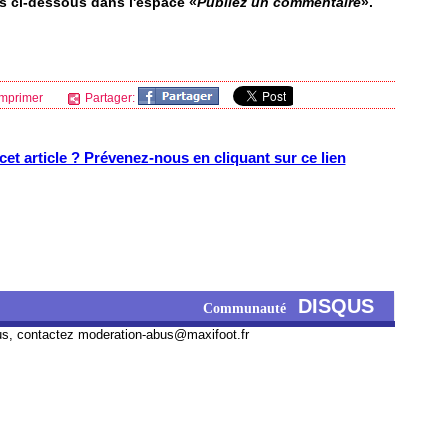
us ci-dessous dans l'espace «
Publiez un commentaire
».
mprimer
Partager:
et article ? Prévenez-nous en cliquant sur ce lien
DISQUS
Communauté
us, contactez
moderation-abus@maxifoot.fr