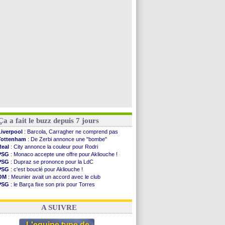
Al-Diriyah
: Mbemba arrive libre (officiel)
Atletico
: le plan d'Alvarez à son retour
PSG
: la compo pour le premier match amical
Newcastle
: Jaissle est le nouveau coach (off.)
Voir toutes les brèves
Ça a fait le buzz depuis 7 jours
Liverpool
: Barcola, Carragher ne comprend pas
Tottenham
: De Zerbi annonce une "bombe"
Real
: City annonce la couleur pour Rodri
PSG
: Monaco accepte une offre pour Akliouche !
PSG
: Dupraz se prononce pour la LdC
PSG
: c'est bouclé pour Akliouche !
OM
: Meunier avait un accord avec le club
PSG
: le Barça fixe son prix pour Torres
Barça
: Torres souhaite rejoindre le PSG !
FIFA
: Infantino sollicite Trump
A SUIVRE
L'equipe type de