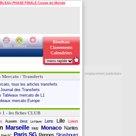
BLEAU PHASE FINALE Coupe du Monde
Résultats
Bayern
Dortmund
Classements
Calendriers
emplacement publicitaire
s Mercato / Transferts
cato, tous les articles transferts
 Journal des Transferts
s Tableaux mercato de L1
bleaux mercato Europe
e 1 - les fiches CLUB
Lille
Lens
s
Auxerre
Lorient
Brest
Le Havre
n
Marseille
Monaco
Nantes
Metz
Paris SG
Rennes
Strasbourg
Paris FC