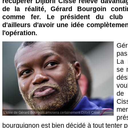
récupérer Dijibril Cissé relève davant
de la réalité, Gérard Bourgoin conti
comme fer. Le président du club 
d'ailleurs d'avoir une idée complètemen
l'opération.
Gér
pas
La 
se 
dés
voul
de 
Cis
mer
L'idée de Gérard Bourgoin amusera certainement Djibril Cissé.
pr
bourguignon est bien décidé à tout tenter p