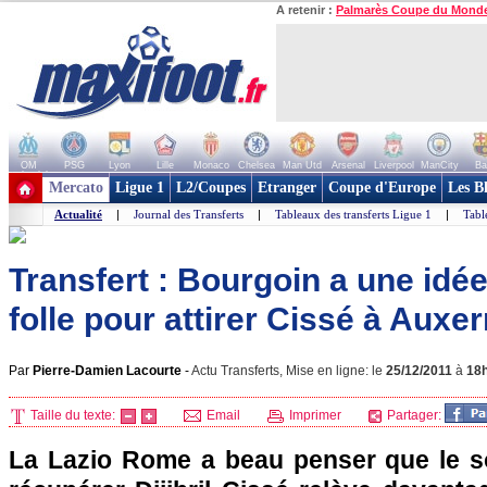
A retenir :
Palmarès Coupe du Mond
OM
PSG
Lyon
Lille
Monaco
Chelsea
Man Utd
Arsenal
Liverpool
ManCity
Ba
+ de clubs
Mercato
Ligue 1
L2/Coupes
Etranger
Coupe d'Europe
Les B
Actualité
|
Journal des Transferts
|
Tableaux des transferts Ligue 1
|
Tabl
Transfert : Bourgoin a une id
folle pour attirer Cissé à Auxer
Par
Pierre-Damien Lacourte
-
Actu Transferts, Mise en ligne: le
25/12/2011
à
18
Taille du texte:
Email
Imprimer
Partager:
La Lazio Rome a beau penser que le so