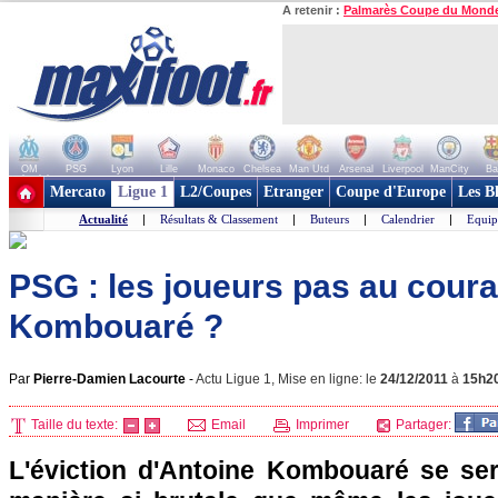
A retenir :
Palmarès Coupe du Mond
OM
PSG
Lyon
Lille
Monaco
Chelsea
Man Utd
Arsenal
Liverpool
ManCity
Ba
+ de clubs
Mercato
Ligue 1
L2/Coupes
Etranger
Coupe d'Europe
Les B
Actualité
|
Résultats & Classement
|
Buteurs
|
Calendrier
|
Equip
PSG : les joueurs pas au coura
Kombouaré ?
Par
Pierre-Damien Lacourte
-
Actu Ligue 1, Mise en ligne: le
24/12/2011
à
15h2
Taille du texte:
Email
Imprimer
Partager:
L'éviction d'Antoine Kombouaré se sera