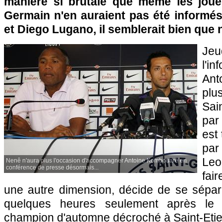
manière si brutale que même les jou
Germain n'en auraient pas été informés
et Diego Lugano, il semblerait bien que
Je
l'i
Ant
plu
Sai
par
est
par 
Leo
Nenê n'aura plus l'occasion d'accompagner Antoine Kombouaré en
conférence de presse désormais...
fai
une autre dimension, décide de se sépar
quelques heures seulement après le t
champion d'automne décroché à Saint-Eti