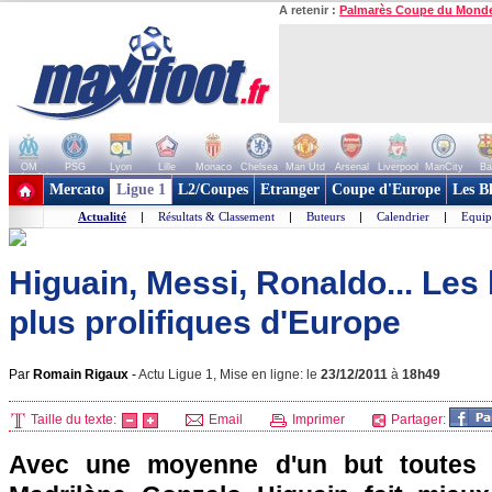
A retenir :
Palmarès Coupe du Mond
OM
PSG
Lyon
Lille
Monaco
Chelsea
Man Utd
Arsenal
Liverpool
ManCity
Ba
+ de clubs
Mercato
Ligue 1
L2/Coupes
Etranger
Coupe d'Europe
Les B
Actualité
|
Résultats & Classement
|
Buteurs
|
Calendrier
|
Equip
Higuain, Messi, Ronaldo... Les 
plus prolifiques d'Europe
Par
Romain Rigaux
-
Actu Ligue 1, Mise en ligne: le
23/12/2011
à
18h49
Taille du texte:
Email
Imprimer
Partager:
Avec une moyenne d'un but toutes l