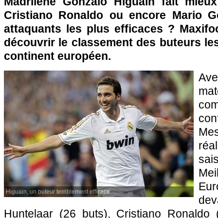
Madrilène Gonzalo Higuain fait mieux
Cristiano Ronaldo ou encore Mario G
attaquants les plus efficaces ? Maxif
découvrir le classement des buteurs les
continent européen.
Av
ma
com
co
Mes
réa
sai
Me
Eur
Higuain, un buteur terriblement efficace
de
Huntelaar (26 buts), Cristiano Ronaldo