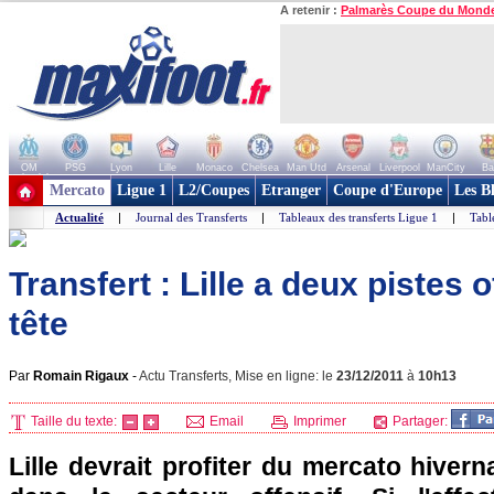
A retenir :
Palmarès Coupe du Mond
OM
PSG
Lyon
Lille
Monaco
Chelsea
Man Utd
Arsenal
Liverpool
ManCity
Ba
+ de clubs
Mercato
Ligue 1
L2/Coupes
Etranger
Coupe d'Europe
Les B
Actualité
|
Journal des Transferts
|
Tableaux des transferts Ligue 1
|
Tabl
Transfert : Lille a deux pistes 
tête
Par
Romain Rigaux
-
Actu Transferts, Mise en ligne: le
23/12/2011
à
10h13
Taille du texte:
Email
Imprimer
Partager:
Lille
devrait profiter du mercato hivern