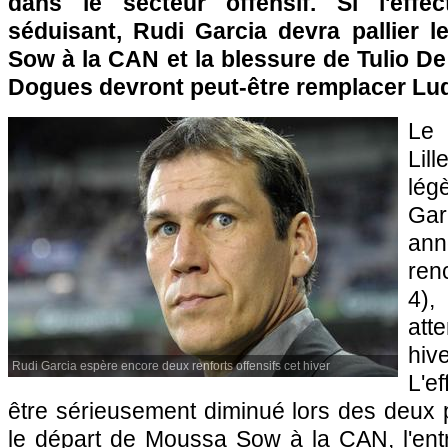
dans le secteur offensif. Si l'effect
séduisant, Rudi Garcia devra pallier 
Sow à la CAN et la blessure de Tulio De 
Dogues devront peut-être remplacer Lu
Le 
Lill
lég
Ga
an
ren
4)
atte
hi
Rudi Garcia espère encore deux renforts offensifs cet hiver
L'ef
être sérieusement diminué lors des deux 
le départ de Moussa Sow à la CAN, l'entr