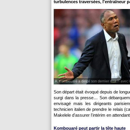
turbulences traversées, l'entraîneur p
A. Kombouaré a dirigé son dernier match avec 
Son départ était évoqué depuis de longu
surgi dans la presse… Son débarqueme
envisagé mais les dirigeants parisien
technicien italien de prendre le relais (c
Makelele d'assurer l'intérim en attendan
Kombouaré peut partir la tête haute