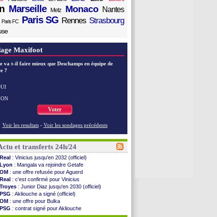
n
Marseille
Monaco
Nantes
Metz
Paris SG
Rennes
Strasbourg
Paris FC
use
age Maxifoot
e va t-il faire mieux que Deschamps en équipe de
e ?
UI
NON
Voter
Voir les resultats
-
Voir les sondages précédents
Actu et transferts 24h/24
Real
: Vinicius jusqu'en 2032 (officiel)
Lyon
: Mangala va rejoindre Getafe
OM
: une offre refusée pour Aguerd
Real
: c'est confirmé pour Vinicius
Troyes
: Junior Diaz jusqu'en 2030 (officiel)
PSG
: Akliouche a signé (officiel)
OM
: une offre pour Bulka
PSG
: contrat signé pour Akliouche
Ouganda
: Owori battu à mort à Kampala