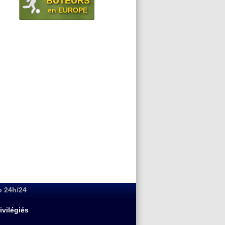
BUTEURS
en EUROPE
o 24h/24
ivilégiés