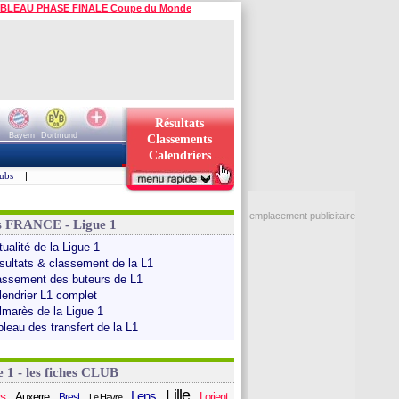
BLEAU PHASE FINALE Coupe du Monde
Résultats
Bayern
Dortmund
Classements
Calendriers
ubs
|
emplacement publicitaire
s FRANCE - Ligue 1
ualité de la Ligue 1
sultats & classement de la L1
assement des buteurs de L1
lendrier L1 complet
lmarès de la Ligue 1
bleau des transfert de la L1
e 1 - les fiches CLUB
Lille
Lens
s
Auxerre
Lorient
Brest
Le Havre