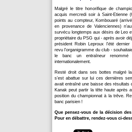
Malgré le titre honorifique de champi
acquis mercredi soir à Saint-Etienne 
points au compteur, Kombouaré (arrivé
en provenance de Valenciennes) n'a
survécu longtemps aux désirs de Leo e
propriétaire du
PSG
qui - après avoir dé
président Robin Leproux l'été dernier
revu l'organigramme du club - souhaitaie
le banc un entraîneur renommé 
internationalement.
Resté droit dans ses bottes malgré la
s'est abattue sur lui ces dernières se
avait entraîné une baisse des résultats d
Kanak peut partir la tête haute après 
position du championnat à la trêve. R
banc parisien !
Que pensez-vous de la décision des 
Pour en débattre, rendez-vous ci-des