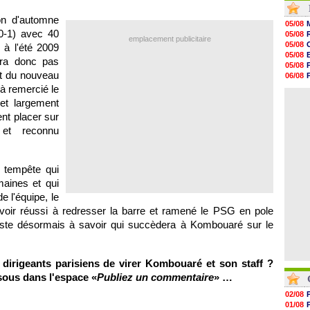
17h58
on d'automne
17h47
05/08
17h34
(0-1) avec 40
05/08
emplacement publicitaire
17h22
05/08
 à l'été 2009
17h10
05/08
ura donc pas
16h59
05/08
16h53
t du nouveau
06/08
16h45
06/08
jà remercié le
16h34
05/08
 et largement
16h21
16h04
nt placer sur
15h50
et reconnu
15h40
15h18
15h01
 tempête qui
maines et qui
e l'équipe, le
avoir réussi à redresser la barre et ramené le
PSG
en pole
este désormais à savoir qui succèdera à Kombouaré sur le
dirigeants parisiens de virer Kombouaré et son staff ?
sous dans l'espace «
Publiez un commentaire
» …
02/08
01/08