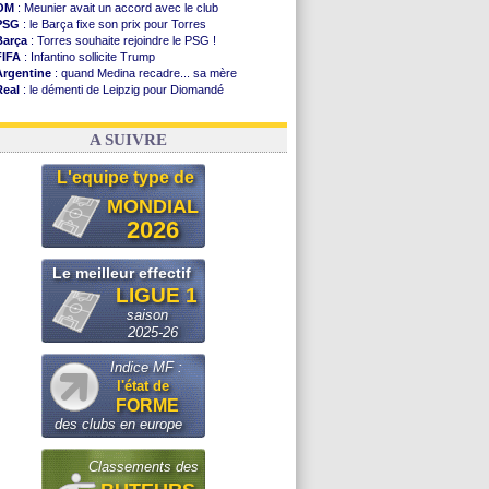
OM
: Meunier avait un accord avec le club
PSG
: le Barça fixe son prix pour Torres
Barça
: Torres souhaite rejoindre le PSG !
FIFA
: Infantino sollicite Trump
Argentine
: quand Medina recadre... sa mère
Real
: le démenti de Leipzig pour Diomandé
OM
: Paixão attire un 2e club anglais
FIFA
: le conseiller d'Infantino démissionne !
A SUIVRE
L'equipe type de
MONDIAL
2026
Le meilleur effectif
LIGUE 1
saison
2025-26
Indice MF :
l'état de
FORME
des clubs en europe
Classements des