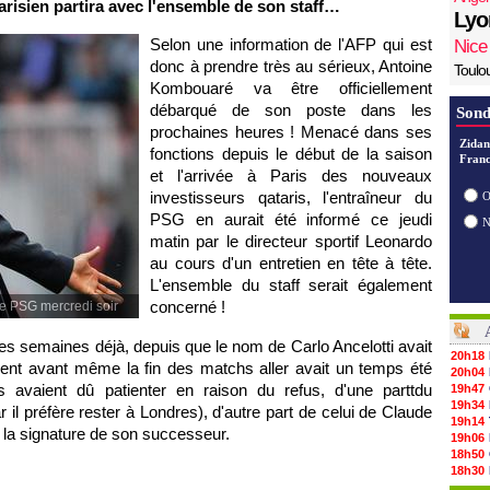
arisien partira avec l'ensemble de son staff…
Lyo
Selon une information de l'AFP qui est
Nice
donc à prendre très au sérieux, Antoine
Toulo
Kombouaré va être officiellement
débarqué de son poste dans les
Sond
prochaines heures ! Menacé dans ses
Zidan
fonctions depuis le début de la saison
Franc
et l'arrivée à
Paris
des nouveaux
investisseurs qataris, l'entraîneur du
O
PSG
en aurait été informé ce jeudi
matin par le directeur sportif Leonardo
au cours d'un entretien en tête à tête.
L'ensemble du staff serait également
concerné !
le PSG mercredi soir
es semaines déjà, depuis que le nom de Carlo Ancelotti avait
20h18
nt avant même la fin des matchs aller avait un temps été
20h04
s avaient dû patienter en raison du refus, d'une parttdu
19h47
19h34
ar il préfère rester à Londres), d'autre part de celui de Claude
19h14
t la signature de son successeur.
19h06
18h50
18h30
18h20