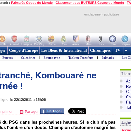
etenir :
Palmarès Coupe du Monde
-
Classement des BUTEURS Coupe du Monde
-
TA
emplacement publicitaire
n Utd
Arsenal
Liverpool
ManCity
Barca
Real
Atletico
Milan
Juve
Inter
Naples
ger
Coupe d'Europe
Les Bleus & International
Chroniques
TV
+
Buteurs
|
Calendrier
|
Equipe type
|
Tableau Transferts
|
Palmarès
|
Les Cl
 tranché, Kombouaré ne
Lien
Act
rnée !
Ré
Cl
Ca
ligne: le
22/12/2011
à
15h06
Pa
Ta
mprimer
Partager:
é du
PSG
dans les prochaines heures. Si le club n'a pas
Ligu
 plus l'ombre d'un doute. Champion d'automne malgré les
Anger