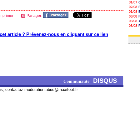
31/07
02/08
01/08
mprimer
Partager:
03/08
03/08
03/08
03/08
et article ? Prévenez-nous en cliquant sur ce lien
31/07
DISQUS
Communauté
us, contactez
moderation-abus@maxifoot.fr