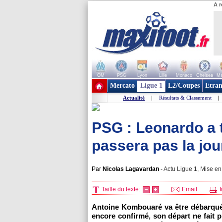
A r
OM
PSG
Lyon
Lille
Monaco
Chelsea
Ma
+ de clubs
Mercato
Ligue 1
L2/Coupes
Etran
Actualité
|
Résultats & Classement
|
PSG : Leonardo a
passera pas la jou
Par
Nicolas Lagavardan
-
Actu Ligue 1, Mise en 
Taille du texte:
Email
I
Antoine Kombouaré va être débarqu
encore confirmé, son départ ne fait