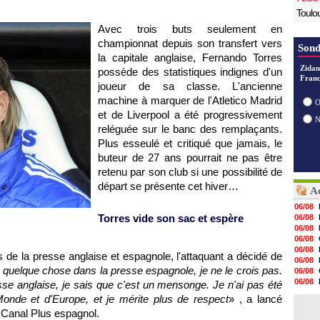
Toulo
Avec trois buts seulement en
championnat depuis son transfert vers
Sond
la capitale anglaise, Fernando Torres
Zidan
possède des statistiques indignes d'un
Franc
joueur de sa classe. L'ancienne
machine à marquer de l'Atletico Madrid
O
et de Liverpool a été progressivement
reléguée sur le banc des remplaçants.
Plus esseulé et critiqué que jamais, le
buteur de 27 ans pourrait ne pas être
retenu par son club si une possibilité de
départ se présente cet hiver…
Ac
06/08
Torres vide son sac et espère
06/08
06/08
06/08
06/08
es de la presse anglaise et espagnole, l'attaquant a décidé de
06/08
s quelque chose dans la presse espagnole, je ne le crois pas.
06/08
06/08
se anglaise, je sais que c'est un mensonge. Je n'ai pas été
06/08
onde et d'Europe, et je mérite plus de respect
» , a lancé
06/08
 Canal Plus espagnol.
06/08