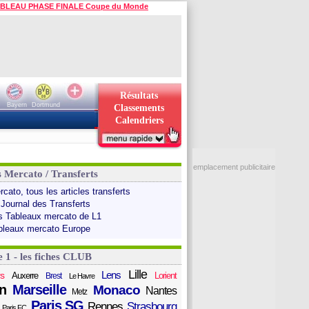
BLEAU PHASE FINALE Coupe du Monde
Résultats
Bayern
Dortmund
Classements
Calendriers
emplacement publicitaire
s Mercato / Transferts
cato, tous les articles transferts
 Journal des Transferts
s Tableaux mercato de L1
bleaux mercato Europe
e 1 - les fiches CLUB
Lille
Lens
s
Auxerre
Lorient
Brest
Le Havre
n
Marseille
Monaco
Nantes
Metz
Paris SG
Rennes
Strasbourg
Paris FC