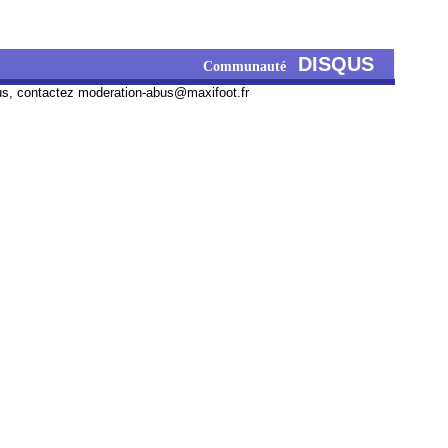
DISQUS
Communauté
us, contactez
moderation-abus@maxifoot.fr