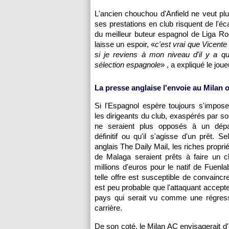
L'ancien chouchou d'Anfield ne veut p
ses prestations en club risquent de l'é
du meilleur buteur espagnol de Liga Ro
laisse un espoir, «
c'est vrai que Vicent
si je reviens à mon niveau d'il y a q
sélection espagnole
» , a expliqué le joue
La presse anglaise l'envoie au Milan 
Si l'Espagnol espère toujours s'impos
les dirigeants du club, exaspérés par s
ne seraient plus opposés à un départ
définitif ou qu'il s'agisse d'un prêt. Se
anglais The Daily Mail, les riches proprié
de Malaga seraient prêts à faire un 
millions d'euros pour le natif de Fuenla
telle offre est susceptible de convaincre
est peu probable que l'attaquant accepte
pays qui serait vu comme une régres
carrière.
De son coté, le Milan AC envisagerait d