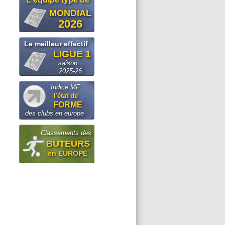
MONDIAL
2026
Le meilleur effectif
LIGUE 1
saison
2025-26
Indice MF :
l'état de
FORME
des clubs en europe
Classements des
BUTEURS
en EUROPE