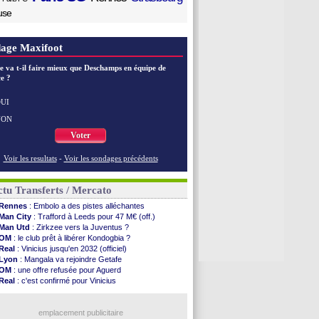
use
age Maxifoot
e va t-il faire mieux que Deschamps en équipe de
e ?
UI
NON
Voter
Voir les resultats
-
Voir les sondages précédents
tu Transferts / Mercato
Rennes
: Embolo a des pistes alléchantes
Man City
: Trafford à Leeds pour 47 M€ (off.)
Man Utd
: Zirkzee vers la Juventus ?
OM
: le club prêt à libérer Kondogbia ?
Real
: Vinicius jusqu'en 2032 (officiel)
Lyon
: Mangala va rejoindre Getafe
OM
: une offre refusée pour Aguerd
Real
: c'est confirmé pour Vinicius
Troyes
: Junior Diaz jusqu'en 2030 (officiel)
PSG
: Akliouche a signé (officiel)
OM
: une offre pour Bulka
emplacement publicitaire