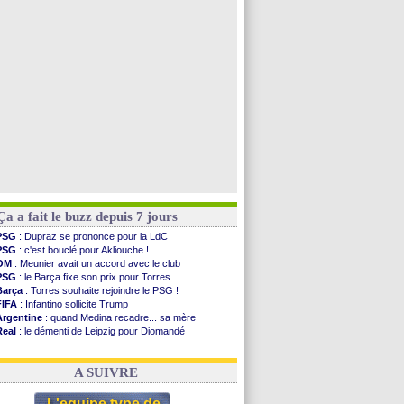
PSG
: contrat signé pour Akliouche
Chelsea
: Palace a fait son offre pour Disasi
PSG
: l'étonnante rumeur Gusto
Bologne
: Dallinga est sur le marché
Voir toutes les brèves
Ça a fait le buzz depuis 7 jours
PSG
: Dupraz se prononce pour la LdC
PSG
: c'est bouclé pour Akliouche !
OM
: Meunier avait un accord avec le club
PSG
: le Barça fixe son prix pour Torres
Barça
: Torres souhaite rejoindre le PSG !
FIFA
: Infantino sollicite Trump
Argentine
: quand Medina recadre... sa mère
Real
: le démenti de Leipzig pour Diomandé
OM
: Paixão attire un 2e club anglais
FIFA
: le conseiller d'Infantino démissionne !
A SUIVRE
L'equipe type de