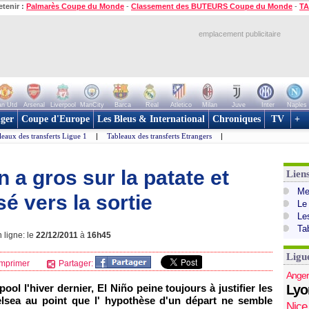
etenir :
Palmarès Coupe du Monde
-
Classement des BUTEURS Coupe du Monde
-
TA
emplacement publicitaire
n Utd
Arsenal
Liverpool
ManCity
Barca
Real
Atletico
Milan
Juve
Inter
Naples
ger
Coupe d'Europe
Les Bleus & International
Chroniques
TV
+
leaux des transferts Ligue 1
|
Tableaux des transferts Etrangers
|
 a gros sur la patate et
Lien
Mer
é vers la sortie
Le
Le
Ta
 ligne: le
22/12/2011
à
16h45
Ligu
mprimer
Partager:
Anger
ol l'hiver dernier, El Niño peine toujours à justifier les
Lyo
elsea au point que l' hypothèse d'un départ ne semble
Nice