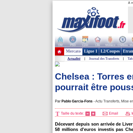
A r
OM
PSG
Lyon
Lille
Monaco
Chelsea
Ma
+ de clubs
Mercato
Ligue 1
L2/Coupes
Etran
Actualité
|
Journal des Transferts
|
Tab
Chelsea : Torres en
pourrait être pouss
Par
Pablo Garcia-Fons
-
Actu Transferts, Mise en
Taille du texte:
Email
I
Décevant depuis son arrivée de Liverpo
58 millions d'euros investis pas Ch