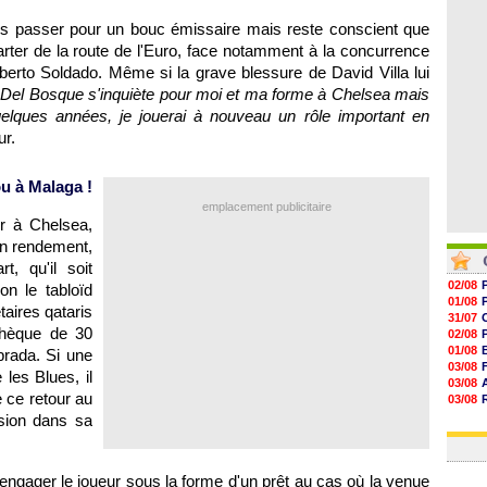
06/08
06/08
lus passer pour un bouc émissaire mais reste conscient que
06/08
carter de la route de l'Euro, face notamment à la concurrence
06/08
berto Soldado. Même si la grave blessure de David Villa lui
e Del Bosque s'inquiète pour moi et ma forme à Chelsea mais
uelques années, je jouerai à nouveau un rôle important en
ur.
ou à Malaga !
emplacement publicitaire
er à Chelsea,
on rendement,
, qu'il soit
02/08
lon le tabloïd
01/08
taires qataris
31/07
chèque de 30
02/08
01/08
brada. Si une
03/08
 les Blues, il
03/08
 ce retour au
03/08
03/08
sion dans sa
31/07
'engager le joueur sous la forme d'un prêt au cas où la venue