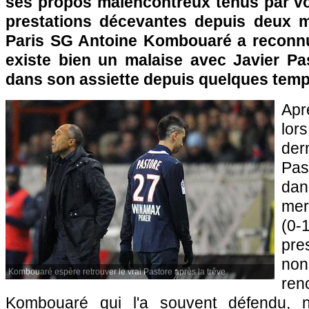
ses propos malencontreux tenus par vo
prestations décevantes depuis deux mo
Paris SG
Antoine Kombouaré a reconnu 
existe bien un malaise avec Javier Pas
dans son assiette depuis quelques te
Apr
lo
der
Pa
da
mer
(0-
pre
non
Kombouaré espère retrouver le vrai Pastore après la trêve
re
Kombouaré qui l'a souvent défendu, n