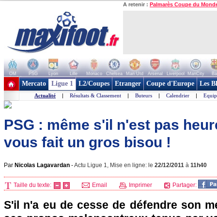
A retenir :
Palmarès Coupe du Mond
OM
PSG
Lyon
Lille
Monaco
Chelsea
Man Utd
Arsenal
Liverpool
ManCity
Ba
+ de clubs
Mercato
Ligue 1
L2/Coupes
Etranger
Coupe d'Europe
Les B
Actualité
|
Résultats & Classement
|
Buteurs
|
Calendrier
|
Equip
PSG : même s'il n'est pas heur
vous fait un gros bisou !
Par
Nicolas Lagavardan
-
Actu Ligue 1, Mise en ligne: le
22/12/2011
à
11h40
Taille du texte:
Email
Imprimer
Partager:
S'il n'a eu de cesse de défendre son m