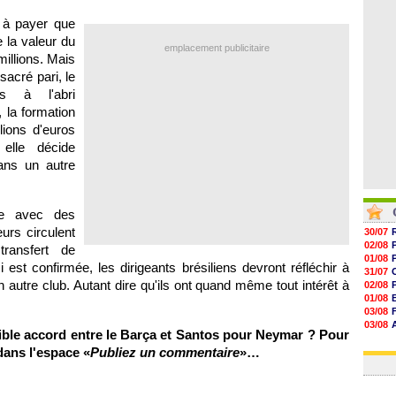
06/08
06/08
 à payer que
06/08
e la valeur du
06/08
emplacement publicitaire
illions. Mais
sacré pari, le
s à l'abri
 la formation
lions d'euros
lle décide
ans un autre
re avec des
rs circulent
30/07
02/08
ransfert de
01/08
 est confirmée, les dirigeants brésiliens devront réfléchir à
31/07
n autre club. Autant dire qu'ils ont quand même tout intérêt à
02/08
01/08
03/08
03/08
ible accord entre le Barça et Santos pour Neymar ? Pour
03/08
dans l'espace «
Publiez un commentaire
»…
03/08