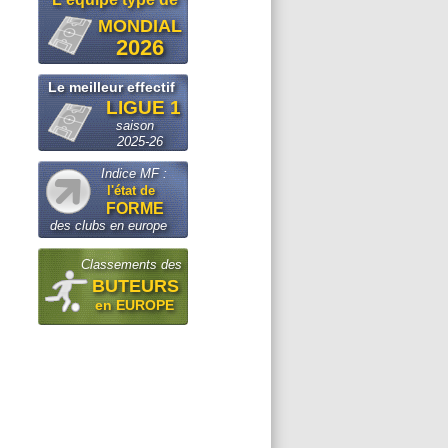
MONDIAL
2026
Le meilleur effectif
LIGUE 1
saison
2025-26
Indice MF :
l'état de
FORME
des clubs en europe
Classements des
BUTEURS
en EUROPE