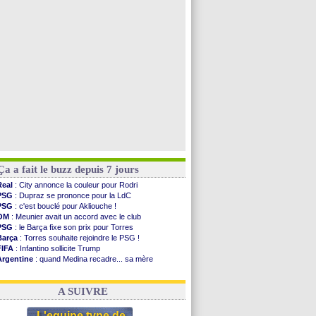
OM
: une approche pour Diatta
Le Havre
: Diaw va signer à Lille
Trabzonspor
: Salah a signé ! (officiel)
Bordeaux
: Mavuba n'est plus l'entraîneur (off.)
Voir toutes les brèves
Ça a fait le buzz depuis 7 jours
Real
: City annonce la couleur pour Rodri
PSG
: Dupraz se prononce pour la LdC
PSG
: c'est bouclé pour Akliouche !
OM
: Meunier avait un accord avec le club
PSG
: le Barça fixe son prix pour Torres
Barça
: Torres souhaite rejoindre le PSG !
FIFA
: Infantino sollicite Trump
Argentine
: quand Medina recadre... sa mère
Real
: le démenti de Leipzig pour Diomandé
OM
: Paixão attire un 2e club anglais
A SUIVRE
L'equipe type de