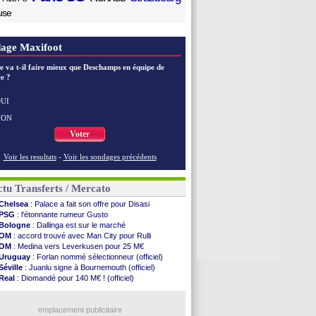
use
age Maxifoot
e va t-il faire mieux que Deschamps en équipe de
e ?
UI
NON
Voter
Voir les resultats
-
Voir les sondages précédents
tu Transferts / Mercato
Chelsea
: Palace a fait son offre pour Disasi
PSG
: l'étonnante rumeur Gusto
Bologne
: Dallinga est sur le marché
OM
: accord trouvé avec Man City pour Rulli
OM
: Medina vers Leverkusen pour 25 M€
Uruguay
: Forlan nommé sélectionneur (officiel)
Séville
: Juanlu signe à Bournemouth (officiel)
Real
: Diomandé pour 140 M€ ! (officiel)
Man City
: Rodri préfère le Barça au Real !
Rennes
: Aït Boudlal veut rejoindre Fulham
Aston Villa
emplacement publicitaire
: Liverpool cible aussi Konsa