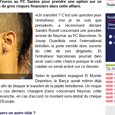
 d'euros au FC Santos pour prendre une option sur ce
Toulo
 de gros risques financiers dans cette affaire.
«
Un transfert ? C'est une question pour
Sond
l'entraîneur, moi je ne suis que
Zidan
président
», a récemment déclaré
Franc
Sandro Rosell concernant une possible
arrivée de Neymar au FC Barcelone. Si
O
Josep Guardiola veut l'international
brésilien, la porte semble donc ouverte
du côté de ses dirigeants. Et
l'entraîneur barcelonais pourrait bien
avoir saisi cette chance puisque le club
catalan se serait activé sur ce dossier.
Ac
06/08
Selon le quotidien espagnol El Mundo
06/08
Deportivo, le Barça aurait même déjà
06/08
fin de bloquer le transfert de la pépite brésilienne. Un risque
06/08
06/08
si ces derniers changent d'avis concernant Neymar, cette
06/08
revanche, en cas d'accord ce montant sera déduit du chèque
06/08
d'Europe.
06/08
06/08
06/08
vers un autre club ?
06/08