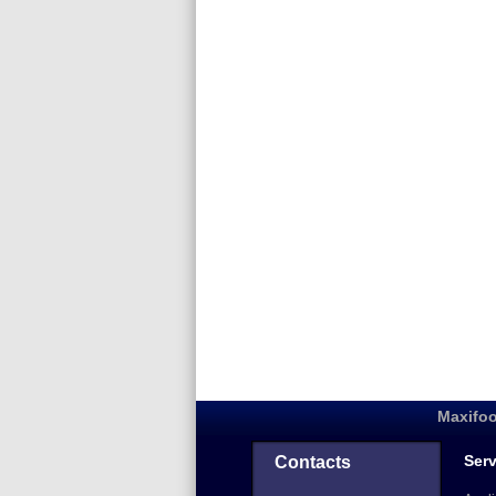
Maxifoo
Serv
Contacts