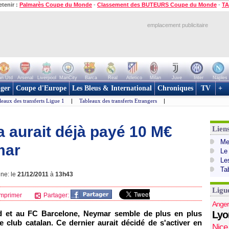
etenir :
Palmarès Coupe du Monde
-
Classement des BUTEURS Coupe du Monde
-
TA
emplacement publicitaire
n Utd
Arsenal
Liverpool
ManCity
Barca
Real
Atletico
Milan
Juve
Inter
Naples
ger
Coupe d'Europe
Les Bleus & International
Chroniques
TV
+
leaux des transferts Ligue 1
|
Tableaux des transferts Etrangers
|
ça aurait déjà payé 10 M€
Lien
Mer
mar
Le
Le
Ta
gne: le
21/12/2011
à
13h43
Ligu
mprimer
Partager:
Anger
d et au FC Barcelone, Neymar semble de plus en plus
Lyo
e club catalan. Ce dernier aurait décidé de s'activer en
Nice