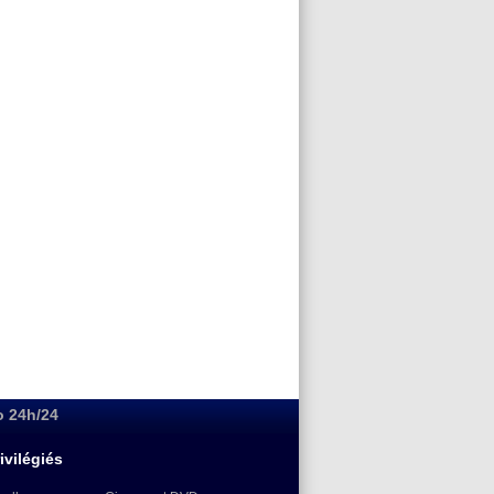
o 24h/24
ivilégiés