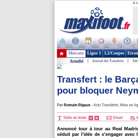
A r
OM
PSG
Lyon
Lille
Monaco
Chelsea
Ma
+ de clubs
Mercato
Ligue 1
L2/Coupes
Etran
Actualité
|
Journal des Transferts
|
Tab
Transfert : le Bar
pour bloquer Ney
Par
Romain Rigaux
-
Actu Transferts, Mise en li
Taille du texte:
Email
I
Annoncé tour à tour au Real Madri
séduit par l'idée de s'engager avec l