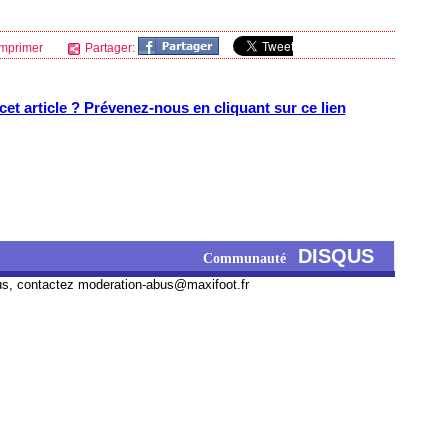
mprimer
Partager:
et article ? Prévenez-nous en cliquant sur ce lien
DISQUS
Communauté
us, contactez
moderation-abus@maxifoot.fr