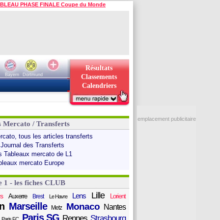
BLEAU PHASE FINALE Coupe du Monde
Résultats
Bayern
Dortmund
Classements
Calendriers
emplacement publicitaire
s Mercato / Transferts
cato, tous les articles transferts
 Journal des Transferts
s Tableaux mercato de L1
bleaux mercato Europe
e 1 - les fiches CLUB
Lille
Lens
s
Auxerre
Lorient
Brest
Le Havre
n
Marseille
Monaco
Nantes
Metz
Paris SG
Rennes
Strasbourg
Paris FC