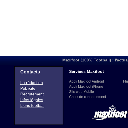
Maxifoot (100% Football) : l'actua
Services Maxifoot
Contacts
Appli Maxifoot Android
Flu
La rédaction
Appli Maxifoot iPhone
Publicité
Site web Mobile
Recrutement
Choix de consentement
Infos légales
Liens football