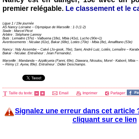
premier relégable.
Le classement et le ca
Ligue 1 / 19e journée
AS Nancy Lorraine –
Olympique de Marseille
: 1-3 (1-2)
Stade : Marcel Picot
Arbitre : Stéphane Lannoy
Buts : Lemaitre (37e) - Valbuena (18e), Mbia (41e), Lucho (90e+1)
Avertissements : Niculae (61e), Bakar (68e), Loties (70e) - Mbia (8e), Amalfitano (53e)
Nancy : Ndy Assembe – Calvé (Jo-gook, 76e), Sami, André Luiz, Lotiès, Lemaître – Karabo
Bakar - Niculae. Entraîneur : Jean Fernandez.
Marseille
: Mandanda – Azpilicueta (Fanni, 69e), Diawara, Nkoulou, Morel - Kaboré, Mbia –
– Rémy (J. Ayew, 89e). Entraîneur : Didier Deschamps.
Taille du texte:
Email
Imprimer
Partager:
Signalez une erreur dans cet article
cliquant sur ce lien