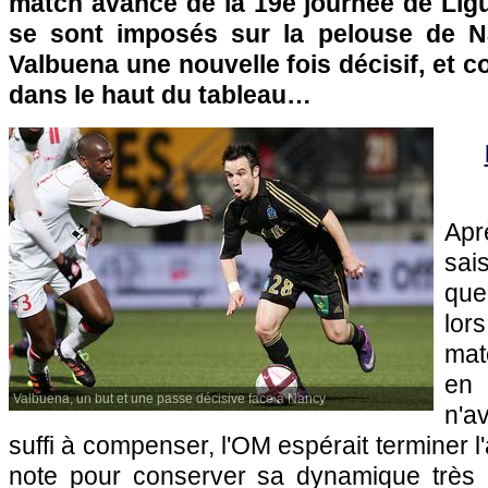
match avancé de la 19e journée de Lig
se sont imposés sur la pelouse de N
Valbuena une nouvelle fois décisif, et c
dans le haut du tableau…
Ap
sai
que
lo
mat
en 
Valbuena, un but et une passe décisive face à Nancy
n'a
suffi à compenser,
l'OM
espérait terminer 
note pour conserver sa dynamique très p