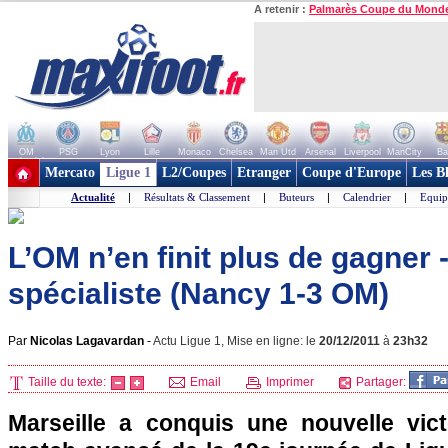
A retenir :
Palmarès Coupe du Mond
OM
PSG
Lyon
Lille
Monaco
Chelsea
Man Utd
Arsenal
Liverpool
ManCity
Ba
+ de clubs
Mercato
Ligue 1
L2/Coupes
Etranger
Coupe d'Europe
Les B
Actualité
|
Résultats & Classement
|
Buteurs
|
Calendrier
|
Equip
L’OM n’en finit plus de gagner -
spécialiste (Nancy 1-3 OM)
Par
Nicolas Lagavardan
-
Actu Ligue 1, Mise en ligne: le
20/12/2011
à
23h32
Taille du texte:
Email
Imprimer
Partager:
Marseille
a conquis une nouvelle victo