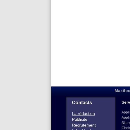
Maxifoo
Serv
Contacts
Appli
La rédaction
Appli
Publicité
Site 
Recrutement
Choi