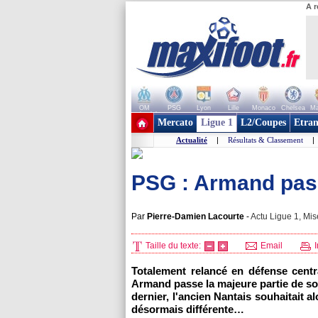
A r
OM
PSG
Lyon
Lille
Monaco
Chelsea
Ma
+ de clubs
Mercato
Ligue 1
L2/Coupes
Etran
Actualité
|
Résultats & Classement
|
PSG : Armand pas 
Par
Pierre-Damien Lacourte
-
Actu Ligue 1, Mis
Taille du texte:
Email
I
Totalement relancé en défense centr
Armand passe la majeure partie de son
dernier, l'ancien Nantais souhaitait a
désormais différente…