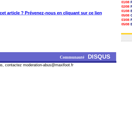
01/08
02/08
01/08
et article ? Prévenez-nous en cliquant sur ce lien
05/08
03/08
05/08
03/08
03/08
DISQUS
Communauté
us, contactez
moderation-abus@maxifoot.fr