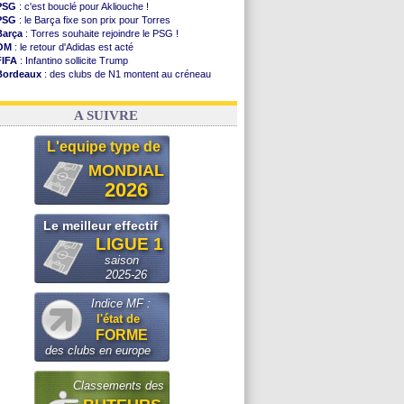
PSG
: c'est bouclé pour Akliouche !
PSG
: le Barça fixe son prix pour Torres
Barça
: Torres souhaite rejoindre le PSG !
OM
: le retour d'Adidas est acté
FIFA
: Infantino sollicite Trump
Bordeaux
: des clubs de N1 montent au créneau
Argentine
: quand Medina recadre... sa mère
Real
: le démenti de Leipzig pour Diomandé
A SUIVRE
L'equipe type de
MONDIAL
2026
Le meilleur effectif
LIGUE 1
saison
2025-26
Indice MF :
l'état de
FORME
des clubs en europe
Classements des