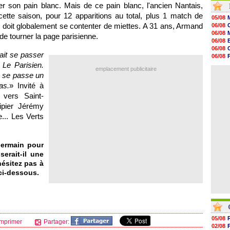
er son pain blanc. Mais de ce pain blanc, l'ancien Nantais,
16h59
16h37
cette saison, pour 12 apparitions au total, plus 1 match de
05/08
16h33
 doit globalement se contenter de miettes. A 31 ans, Armand
06/08
16h27
06/08
de tourner la page parisienne.
16h22
06/08
16h07
06/08
15h46
lait se passer
06/08
15h41
 Le Parisien.
06/08
15h20
emplacement publicitaire
06/08
ça se passe un
14h55
14h38
as.
» Invité à
14h19
 vers Saint-
13h56
ipier Jérémy
13h35
13h12
... Les Verts
ermain pour
erait-il une
ésitez pas à
ci-dessous.
05/08
mprimer
Partager:
02/08