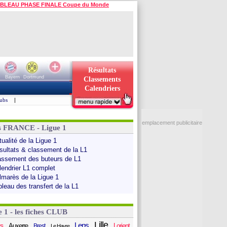
BLEAU PHASE FINALE Coupe du Monde
Résultats
Bayern
Dortmund
Classements
Calendriers
ubs
|
emplacement publicitaire
s FRANCE - Ligue 1
ualité de la Ligue 1
sultats & classement de la L1
assement des buteurs de L1
lendrier L1 complet
lmarès de la Ligue 1
bleau des transfert de la L1
e 1 - les fiches CLUB
Lille
Lens
s
Auxerre
Lorient
Brest
Le Havre