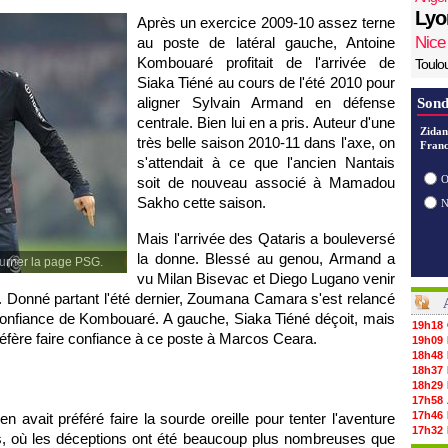
Lyo
Après un exercice 2009-10 assez terne
Nice
au poste de latéral gauche, Antoine
Kombouaré profitait de l'arrivée de
Toulo
Siaka Tiéné au cours de l'été 2010 pour
aligner Sylvain Armand en défense
Sond
centrale. Bien lui en a pris. Auteur d'une
Zidan
très belle saison 2010-11 dans l'axe, on
Franc
s'attendait à ce que l'ancien Nantais
O
soit de nouveau associé à Mamadou
Sakho cette saison.
Mais l'arrivée des Qataris a bouleversé
la donne. Blessé au genou, Armand a
urner la page PSG.
vu Milan Bisevac et Diego Lugano venir
 Donné partant l'été dernier, Zoumana Camara s'est relancé
 confiance de Kombouaré. A gauche, Siaka Tiéné déçoit, mais
19h18
préfère faire confiance à ce poste à Marcos Ceara.
19h09
18h48
18h37
18h29
17h58
17h46
sien avait préféré faire la sourde oreille pour tenter l'aventure
17h32
, où les déceptions ont été beaucoup plus nombreuses que
17h16