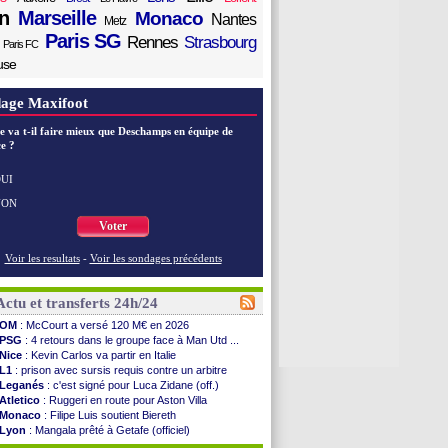
n
Marseille
Monaco
Nantes
Metz
Paris SG
Rennes
Strasbourg
Paris FC
use
age Maxifoot
e va t-il faire mieux que Deschamps en équipe de
e ?
UI
NON
Voter
Voir les resultats
-
Voir les sondages précédents
Actu et transferts 24h/24
OM
: McCourt a versé 120 M€ en 2026
PSG
: 4 retours dans le groupe face à Man Utd ...
Nice
: Kevin Carlos va partir en Italie
L1
: prison avec sursis requis contre un arbitre
Leganés
: c'est signé pour Luca Zidane (off.)
Atletico
: Ruggeri en route pour Aston Villa
Monaco
: Filipe Luis soutient Biereth
Lyon
: Mangala prêté à Getafe (officiel)
PSG
: Nsoki va signer en Croatie