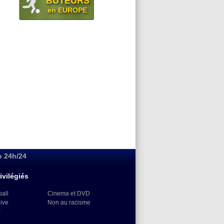
BUTEURS
en EUROPE
o 24h/24
ivilégiés
ball
Cinema et DVD
Live
Non au racisme
)