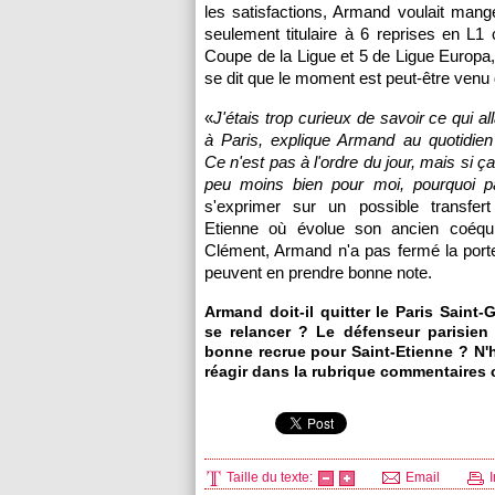
les satisfactions, Armand voulait mang
seulement titulaire à 6 reprises en L1 
Coupe de la Ligue et 5 de Ligue Europa,
se dit que le moment est peut-être venu 
«
J'étais trop curieux de savoir ce qui al
à
Paris
, explique Armand au quotidien
Ce n'est pas à l'ordre du jour, mais si 
peu moins bien pour moi, pourquoi p
s'exprimer sur un possible transfert
Etienne où évolue son ancien coéqu
Clément, Armand n'a pas fermé la porte
peuvent en prendre bonne note.
Armand doit-il quitter le
Paris
Saint-G
se relancer ? Le défenseur parisien s
bonne recrue pour Saint-Etienne ? N'h
réagir dans la rubrique commentaires 
Taille du texte:
Email
I