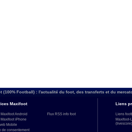
t (100% Football) : l'actualité du foot, des transferts et du mercat
ices Maxifoot
Liens pr
 Maxifoot Android
Flux RSS info foot
Liens foot
 Maxifoot iPhone
Maxifoot-
(livescore
web Mobile
x de consentement