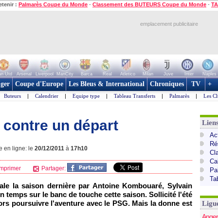
etenir :
Palmarès Coupe du Monde
-
Classement des BUTEURS Coupe du Monde
-
TA
emplacement publicitaire
n Utd
Arsenal
Liverpool
ManCity
Barca
Real
Atletico
Milan
Juve
Inter
Naples
ger
Coupe d'Europe
Les Bleus & International
Chroniques
TV
+
Buteurs
|
Calendrier
|
Equipe type
|
Tableau Transferts
|
Palmarès
|
Les Cl
contre un départ
Lien
Act
Ré
e en ligne: le
20/12/2011
à
17h10
Cl
Ca
mprimer
Partager:
Pa
Ta
ale la saison dernière par Antoine Kombouaré, Sylvain
 temps sur le banc de touche cette saison. Sollicité l'été
lors poursuivre l'aventure avec le
PSG.
Mais la donne est
Ligu
Anger