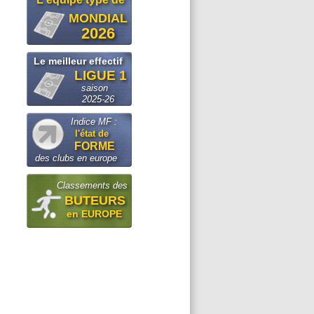
MONDIAL
2026
Le meilleur effectif
LIGUE 1
saison
2025-26
Indice MF :
l'état de
FORME
des clubs en europe
Classements des
BUTEURS
en EUROPE