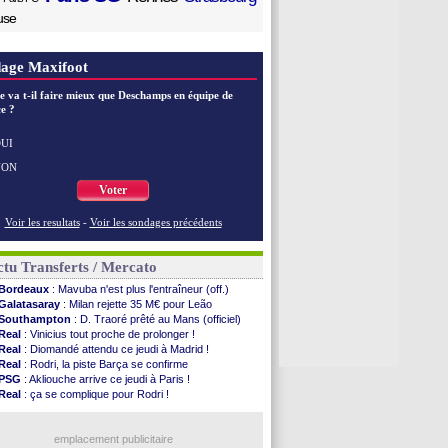
use
age Maxifoot
e va t-il faire mieux que Deschamps en équipe de
e ?
UI
NON
Voter
Voir les resultats
-
Voir les sondages précédents
tu Transferts / Mercato
Bordeaux
: Mavuba n'est plus l'entraîneur (off.)
Galatasaray
: Milan rejette 35 M€ pour Leão
Southampton
: D. Traoré prêté au Mans (officiel)
Real
: Vinicius tout proche de prolonger !
Real
: Diomandé attendu ce jeudi à Madrid !
Real
: Rodri, la piste Barça se confirme
PSG
: Akliouche arrive ce jeudi à Paris !
Real
: ça se complique pour Rodri !
Barça
: Ferran Torres donne son feu vert au PSG
Abha
: c'est fait pour Fekir (officiel)
Real
: réponse imminente de Vinicius
emplacement publicitaire