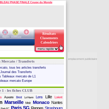
BLEAU PHASE FINALE Coupe du Monde
Résultats
Bayern
Dortmund
Classements
Calendriers
emplacement publicitaire
s Mercato / Transferts
cato, tous les articles transferts
 Journal des Transferts
s Tableaux mercato de L1
bleaux mercato Europe
e 1 - les fiches CLUB
Lille
Lens
s
Auxerre
Lorient
Brest
Le Havre
n
Marseille
Monaco
Nantes
Metz
Paris SG
Rennes
Strasbourg
Paris FC