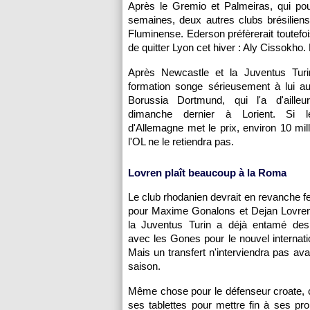
Après le Gremio et Palmeiras, qui pou
semaines, deux autres clubs brésiliens
Fluminense. Ederson préfèrerait toutefo
de quitter
Lyon
cet hiver : Aly Cissokho.
Après Newcastle et la Juventus Turi
formation songe sérieusement à lui auj
Borussia Dortmund, qui l'a d'ailleu
dimanche dernier à Lorient. Si 
d'Allemagne met le prix, environ 10 mill
l'OL
ne le retiendra pas.
Lovren plaît beaucoup à la Roma
Le club rhodanien devrait en revanche fe
pour Maxime Gonalons et Dejan Lovren.
la Juventus Turin a déjà entamé des
avec les Gones pour le nouvel internatio
Mais un transfert n'interviendra pas avan
saison.
Même chose pour le défenseur croate, c
ses tablettes pour mettre fin à ses pr