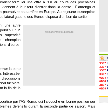
rraient formuler une offre à
l'OL
au cours des prochaines
06/08
05/08
 viennent à leur tour d'entrer dans la danse : Flamengo et
05/08
is poursuivre sa carrière en Europe. Autre joueur susceptible
05/08
 Le latéral gauche des Gones dispose d'un bon de sortie.
n, une autre
ourd'hui : le
emplacement publicitaire
rs supervisé
le champion
ions d'euros,
30/07
30/07
rmer la porte
30/07
 Intéressée,
30/07
 discussions
02/08
01/08
nal tricolore.
31/07
t la fin de la
02/08
01/08
03/08
ourtisé par l'AS Roma, qui l'a couché en bonne position sur
oblèmes défensifs durant la seconde partie de saison. Mais