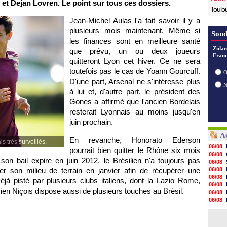
t Dejan Lovren. Le point sur tous ces dossiers.
Toulo
Jean-Michel Aulas l'a fait savoir il y a
plusieurs mois maintenant. Même si
Sond
les finances sont en meilleure santé
Zidan
que prévu, un ou deux joueurs
Franc
quitteront
Lyon
cet hiver. Ce ne sera
toutefois pas le cas de Yoann Gourcuff.
O
D'une part, Arsenal ne s'intéresse plus
à lui et, d'autre part, le président des
Gones a affirmé que l'ancien Bordelais
resterait Lyonnais au moins jusqu'en
juin prochain.
Ac
En revanche, Honorato Ederson
 très surveillés.
06/08
pourrait bien quitter le Rhône six mois
06/08
son bail expire en juin 2012, le Brésilien n'a toujours pas
06/08
er son milieu de terrain en janvier afin de récupérer une
06/08
06/08
éjà pisté par plusieurs clubs italiens, dont la Lazio Rome,
06/08
en Niçois dispose aussi de plusieurs touches au Brésil.
06/08
06/08
06/08
06/08
06/08