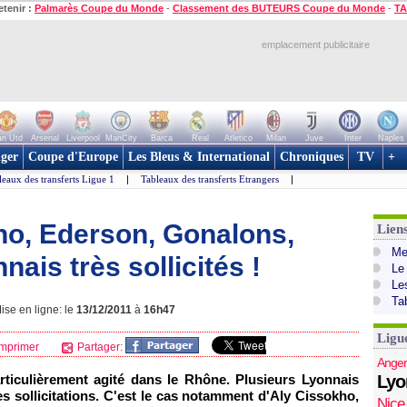
etenir :
Palmarès Coupe du Monde
-
Classement des BUTEURS Coupe du Monde
-
TA
emplacement publicitaire
n Utd
Arsenal
Liverpool
ManCity
Barca
Real
Atletico
Milan
Juve
Inter
Naples
ger
Coupe d'Europe
Les Bleus & International
Chroniques
TV
+
leaux des transferts Ligue 1
|
Tableaux des transferts Etrangers
|
kho, Ederson, Gonalons,
Lien
Mer
is très sollicités !
Le
Le
Ta
ise en ligne: le
13/12/2011
à
16h47
Ligu
mprimer
Partager:
Anger
articulièrement agité dans le Rhône. Plusieurs Lyonnais
Lyo
s sollicitations. C'est le cas notamment d'Aly Cissokho,
Nice