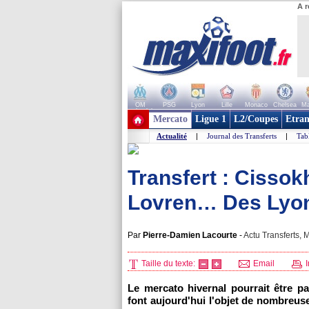
A r
OM
PSG
Lyon
Lille
Monaco
Chelsea
Ma
+ de clubs
Mercato
Ligue 1
L2/Coupes
Etran
Actualité
|
Journal des Transferts
|
Tab
Transfert : Cisso
Lovren… Des Lyonna
Par
Pierre-Damien Lacourte
-
Actu Transferts, M
Taille du texte:
Email
I
Le mercato hivernal pourrait être p
font aujourd'hui l'objet de nombreuse