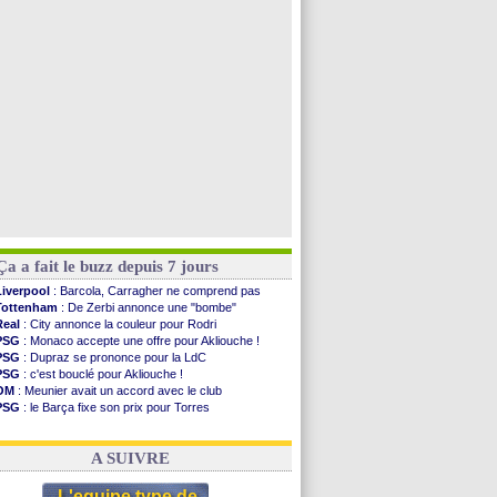
Arsenal
: Nørgaard transféré à Everton (off.)
Rennes
: une offre de Fulham pour Aït Boudlal
Lyon
: Mangala sur le départ
Man City
: Maresca flou pour Reijnders
Voir toutes les brèves
Ça a fait le buzz depuis 7 jours
Liverpool
: Barcola, Carragher ne comprend pas
Tottenham
: De Zerbi annonce une "bombe"
Real
: City annonce la couleur pour Rodri
PSG
: Monaco accepte une offre pour Akliouche !
PSG
: Dupraz se prononce pour la LdC
PSG
: c'est bouclé pour Akliouche !
OM
: Meunier avait un accord avec le club
PSG
: le Barça fixe son prix pour Torres
Barça
: Torres souhaite rejoindre le PSG !
FIFA
: Infantino sollicite Trump
A SUIVRE
L'equipe type de