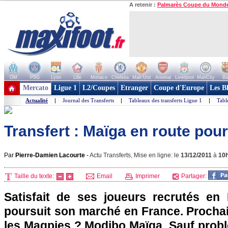
A retenir :
Palmarès Coupe du Mond
OM
PSG
Lyon
Lille
Monaco
Chelsea
Man Utd
Arsenal
Liverpool
ManCity
Ba
+ de clubs
Mercato
Ligue 1
L2/Coupes
Etranger
Coupe d'Europe
Les B
Actualité
|
Journal des Transferts
|
Tableaux des transferts Ligue 1
|
Tabl
Transfert : Maïga en route pou
Par
Pierre-Damien Lacourte
-
Actu Transferts, Mise en ligne: le
13/12/2011
à
10
Taille du texte:
Email
Imprimer
Partager:
Satisfait de ses joueurs recrutés en
poursuit son marché en France. Prochai
les Magpies ? Modibo Maïga. Sauf problè