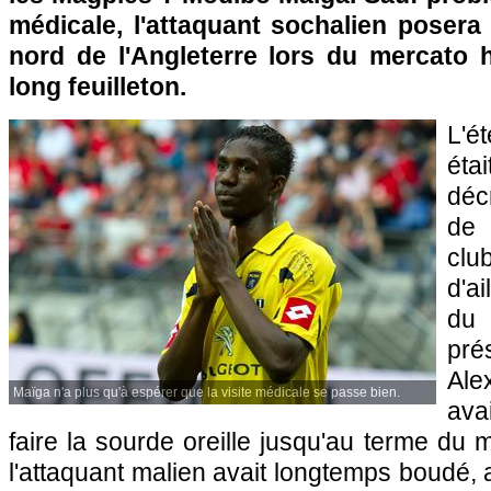
médicale, l'attaquant sochalien posera
nord de l'Angleterre lors du mercato h
long feuilleton.
L'é
éta
déc
de
cl
d'ai
du
pré
Al
Maïga n'a plus qu'à espérer que la visite médicale se passe bien.
ava
faire la sourde oreille jusqu'au terme du 
l'attaquant malien avait longtemps boudé, 