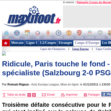
A retenir :
Palmarès Coupe du Mond
OM
PSG
Lyon
Lille
Monaco
Chelsea
Man Utd
Arsenal
Liverpool
ManCity
Ba
+ de clubs
Mercato
Ligue 1
L2/Coupes
Etranger
Coupe d'Europe
Les B
Ligue des Champions
|
Ligue Europa
|
Ligue Confe
Ridicule, Paris touche le fond -
spécialiste (Salzbourg 2-0 PSG
Par
Romain Rigaux
-
Actu Europa League, Mise en ligne: le
01/12/2011
à
23h30
Taille du texte:
Email
Imprimer
Partager:
Troisième défaite consécutive pour le