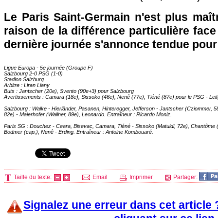
Le
Paris
Saint-Germain n'est plus maît
raison de la différence particulière fac
dernière journée s'annonce tendue pour l
Ligue Europa - 5e journée (Groupe F)
Salzbourg 2-0
PSG
(1-0)
Stadion Salzburg
Arbitre : Liran Liany
Buts : Jantscher (20e), Svento (90e+3) pour Salzbourg
Avertissements : Camara (18e), Sissoko (46e), Nenê (77e), Tiéné (87e) pour le
PSG
- Lei
Salzbourg : Walke - Hierländer, Pasanen, Hinteregger, Jefferson - Jantscher (Cziommer, 58e
82e) - Maierhofer (Wallner, 89e), Leonardo. Entraîneur : Ricardo Moniz.
Paris SG
: Douchez - Ceara, Bisevac, Camara, Tiéné - Sissoko (Matuidi, 72e), Chantôme (
Bodmer (cap.), Nenê - Erding. Entraîneur : Antoine Kombouaré.
Taille du texte:
Email
Imprimer
Partager:
Signalez une erreur dans cet article