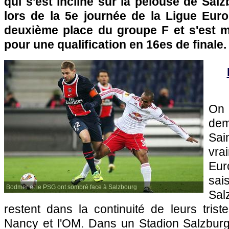
qui s'est incliné sur la pelouse de Salz
lors de la 5e journée de la Ligue Eur
deuxième place du groupe F et s'est 
pour une qualification en 16es de finale.
On 
de
Sa
vra
Eur
sa
Bodmer et le PSG ont sombré face à Salzbourg
Sal
restent dans la continuité de leurs trist
Nancy et
l'OM
. Dans un Stadion Salzburg 