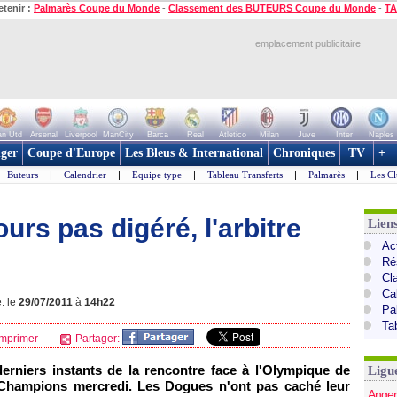
etenir :
Palmarès Coupe du Monde
-
Classement des BUTEURS Coupe du Monde
-
TA
emplacement publicitaire
n Utd
Arsenal
Liverpool
ManCity
Barca
Real
Atletico
Milan
Juve
Inter
Naples
ger
Coupe d'Europe
Les Bleus & International
Chroniques
TV
+
Buteurs
|
Calendrier
|
Equipe type
|
Tableau Transferts
|
Palmarès
|
Les Cl
ours pas digéré, l'arbitre
Lien
Act
Ré
Cl
Ca
: le
29/07/2011
à
14h22
Pa
Ta
mprimer
Partager:
erniers instants de la rencontre face à
l'Olympique de
Ligu
 Champions mercredi. Les Dogues n'ont pas caché leur
Anger