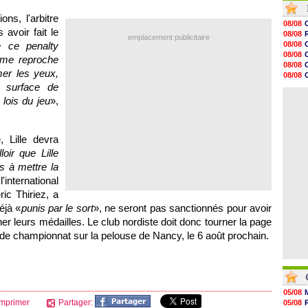
21h00
ons, l'arbitre
20h52
08/08
20h35
avoir fait le
08/08
emplacement publicitaire
20h19
e ce penalty
08/08
20h07
08/08
 me reproche
19h47
08/08
19h26
mer les yeux,
08/08
19h21
 surface de
09/08
19h07
08/08
 lois du jeu
»,
18h58
18h36
18h07
17h58
e,
Lille
devra
17h43
lloir que
Lille
17h24
s à mettre la
international
ic Thiriez, a
éjà «
punis par le sort
», ne seront pas sanctionnés pour avoir
er leurs médailles. Le club nordiste doit donc tourner la page
de championnat sur la pelouse de Nancy, le 6 août prochain.
05/08
mprimer
Partager:
05/08