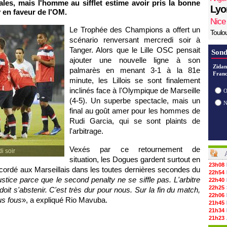
rales, mais l'homme au sifflet estime avoir pris la bonne
Lyo
y en faveur de
l'OM
.
Nice
Le Trophée des Champions a offert un
Toulo
scénario renversant mercredi soir à
Tanger. Alors que le
Lille
OSC pensait
Sond
ajouter une nouvelle ligne à son
Zidan
palmarès en menant 3-1 à la 81e
Franc
minute, les Lillois se sont finalement
inclinés face à
l'Olympique de Marseille
O
(4-5). Un superbe spectacle, mais un
final au goût amer pour les hommes de
Rudi Garcia, qui se sont plaints de
l'arbitrage.
Vexés par ce retournement de
di soir
situation, les Dogues gardent surtout en
23h08
ccordé aux Marseillais dans les toutes dernières secondes du
22h54
ustice parce que le second penalty ne se siffle pas. L'arbitre
22h40
22h25
 doit s'abstenir. C'est très dur pour nous. Sur la fin du match,
22h06
us fous
», a expliqué Rio Mavuba.
21h45
21h34
21h23
21h12