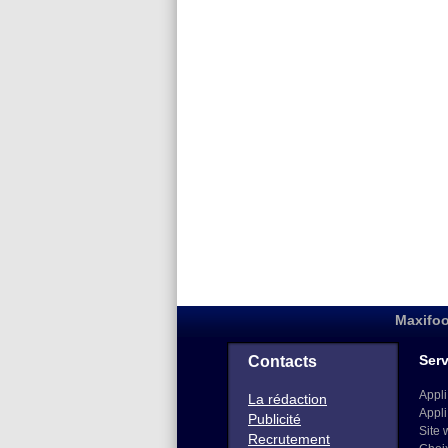
Maxifoo
Serv
Contacts
Appli
La rédaction
Appli
Publicité
Site 
Recrutement