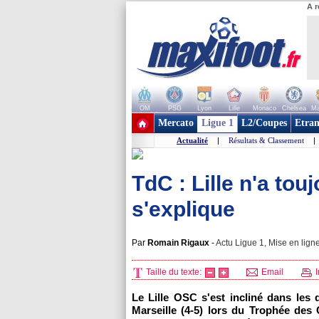
A r
OM
PSG
Lyon
Lille
Monaco
Chelsea
Ma
+ de clubs
Mercato
Ligue 1
L2/Coupes
Etran
Actualité
|
Résultats & Classement
|
TdC : Lille n'a touj
s'explique
Par
Romain Rigaux
-
Actu Ligue 1, Mise en ligne
Taille du texte:
Email
I
Le
Lille
OSC s'est incliné dans les d
Marseille
(4-5) lors du Trophée des