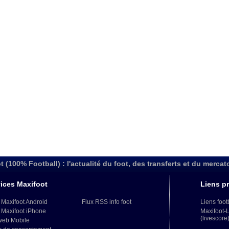
t (100% Football) : l'actualité du foot, des transferts et du mercat
ices Maxifoot
Liens pr
 Maxifoot Android
Flux RSS info foot
Liens foot
 Maxifoot iPhone
Maxifoot-
(livescore
web Mobile