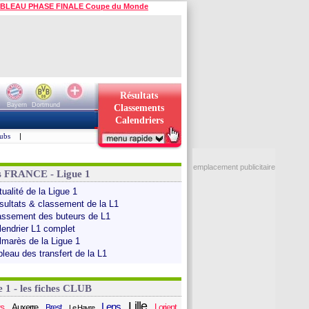
BLEAU PHASE FINALE Coupe du Monde
Résultats
Bayern
Dortmund
Classements
Calendriers
ubs
|
emplacement publicitaire
s FRANCE - Ligue 1
ualité de la Ligue 1
sultats & classement de la L1
assement des buteurs de L1
lendrier L1 complet
lmarès de la Ligue 1
bleau des transfert de la L1
e 1 - les fiches CLUB
Lille
Lens
s
Auxerre
Lorient
Brest
Le Havre