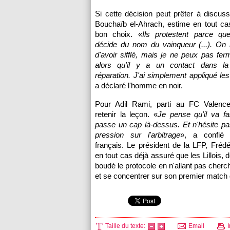
Si cette décision peut prêter à discussi
Bouchaïb el-Ahrach, estime en tout cas 
bon choix. «
Ils protestent parce qu
décide du nom du vainqueur (...). On
d'avoir sifflé, mais je ne peux pas fer
alors qu'il y a un contact dans la
réparation. J'ai simplement appliqué les
a déclaré l'homme en noir.
Pour Adil Rami, parti au FC Valenc
retenir la leçon. «
Je pense qu'il va fa
passe un cap là-dessus. Et n'hésite pa
pression sur l'arbitrage
», a confié l'
français. Le président de la LFP, Frédér
en tout cas déjà assuré que les Lillois, d
boudé le protocole en n'allant pas cherch
et se concentrer sur son premier match 
Taille du texte:
Email
I