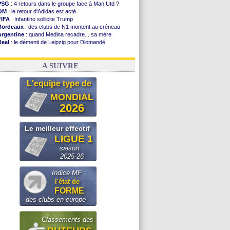
PSG
: 4 retours dans le groupe face à Man Utd ?
OM
: le retour d'Adidas est acté
FIFA
: Infantino sollicite Trump
Bordeaux
: des clubs de N1 montent au créneau
Argentine
: quand Medina recadre... sa mère
Real
: le démenti de Leipzig pour Diomandé
OM
: le club prêt à libérer Kondogbia ?
OM
: Paixão attire un 2e club anglais
A SUIVRE
L'equipe type de
MONDIAL
2026
Le meilleur effectif
LIGUE 1
saison
2025-26
Indice MF :
l'état de
FORME
des clubs en europe
Classements des