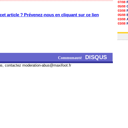
07/08
05/08
03/08
et article ? Prévenez-nous en cliquant sur ce lien
05/08
03/08
03/08
06/08
03/08
DISQUS
Communauté
us, contactez
moderation-abus@maxifoot.fr