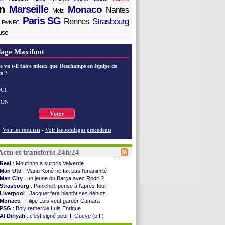
n
Marseille
Monaco
Nantes
Metz
Paris SG
Rennes
Strasbourg
Paris FC
use
age Maxifoot
e va t-il faire mieux que Deschamps en équipe de
e ?
UI
NON
Voter
Voir les resultats
-
Voir les sondages précédents
Actu et transferts 24h/24
Real
: Mourinho a surpris Valverde
Man Utd
: Manu Koné ne fait pas l'unanimité
Man City
: un jeune du Barça avec Rodri ?
Strasbourg
: Panichelli pense à l'après-foot
Liverpool
: Jacquet fera bientôt ses débuts
Monaco
: Filipe Luis veut garder Camara
PSG
: Boly remercie Luis Enrique
Al Diriyah
: c'est signé pour I. Gueye (off.)
Barça
: Rodri, c'est quasiment bouclé