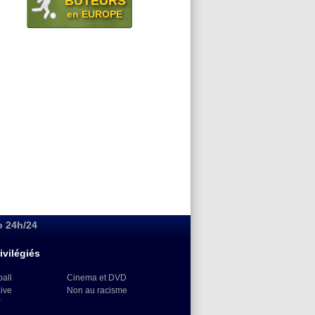
BUTEURS
en EUROPE
o 24h/24
ivilégiés
ball
Cinema et DVD
Live
Non au racisme
)