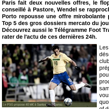
Paris
fait deux nouvelles offres, le fl
conseillé à Pastore, Wendel se rapproc
Porto repousse une offre mirobolante 
Top 5 des gros dossiers mercato du jou
Découvrez aussi le Télégramme Foot Tra
rater de l'actu de ces dernières 24h.
Le
dés
clu
pré
po
pro
sam
v
quo
Le PSG propose 40 M€ à Santos pour Ganso
of 