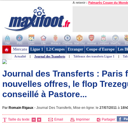
A retenir :
Palmarès Coupe du Mond
OM
PSG
Lyon
Lille
Monaco
Chelsea
Man Utd
Arsenal
Liverpool
ManCity
Ba
+ de clubs
Mercato
Ligue 1
L2/Coupes
Etranger
Coupe d'Europe
Les B
Actualité
|
Journal des Transferts
|
Tableaux des transferts Ligue 1
|
Tab
Journal des Transferts : Paris 
nouvelles offres, le flop Treze
conseillé à Pastore...
Par
Romain Rigaux
-
Journal Des Transferts, Mise en ligne: le
27/07/2011
à
18h
Taille du texte:
Email
Imprimer
Partager: