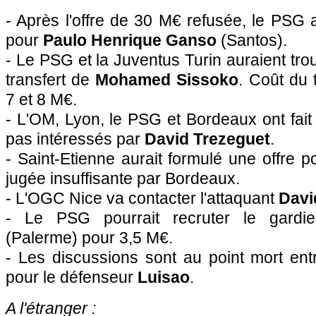
- Après l'offre de 30 M€ refusée, le
PSG
a
pour
Paulo Henrique Ganso
(Santos).
- Le
PSG
et la Juventus Turin auraient tro
transfert de
Mohamed Sissoko
. Coût du 
7 et 8 M€.
-
L'OM
,
Lyon
, le
PSG
et
Bordeaux
ont fait
pas intéressés par
David Trezeguet
.
- Saint-Etienne aurait formulé une offre 
jugée insuffisante par
Bordeaux
.
- L'
OGC Nice
va contacter l'attaquant
Davi
- Le
PSG
pourrait recruter le gard
(Palerme) pour 3,5 M€.
- Les discussions sont au point mort ent
pour le défenseur
Luisao
.
A l'étranger :