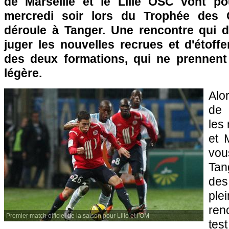
de Marseille
et le
Lille
OSC vont pou
mercredi soir lors du Trophée des 
déroule à Tanger. Une rencontre qui d
juger les nouvelles recrues et d'étoff
des deux formations, qui ne prennent
légère.
Alo
de 
les
et
vou
Tan
de
ple
ren
Premier match officiel de la saison pour Lille et l'OM
tes