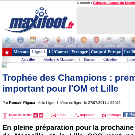
A retenir :
Palmarès Coupe du Mond
OM
PSG
Lyon
Lille
Monaco
Chelsea
Man Utd
Arsenal
Liverpool
ManCity
Ba
+ de clubs
Mercato
Ligue 1
L2/Coupes
Etranger
Coupe d'Europe
Les B
Actualité
|
Résultats & Classement
|
Buteurs
|
Calendrier
|
Equip
Trophée des Champions : premi
important pour l'OM et Lille
Par
Romain Rigaux
-
Actu Ligue 1, Mise en ligne: le
27/07/2011
à
09h21
Taille du texte:
Email
Imprimer
Partager:
En pleine préparation pour la prochaine