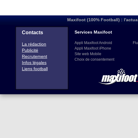
Maxifoot (100% Football) : l'actua
Services Maxifoot
Contacts
Appli Maxifoot Android
Flu
La rédaction
Appli Maxifoot iPhone
Publicité
Site web Mobile
Recrutement
Choix de consentement
Infos légales
Liens football