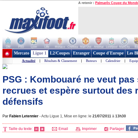
A retenir :
Palmarès Coupe du Mond
OM
PSG
Lyon
Lille
Monaco
Chelsea
Man Utd
Arsenal
Liverpool
ManCity
Ba
+ de clubs
Mercato
Ligue 1
L2/Coupes
Etranger
Coupe d'Europe
Les B
Actualité
|
Résultats & Classement
|
Buteurs
|
Calendrier
|
Equip
PSG : Kombouaré ne veut pas 
recrues et espère surtout des 
défensifs
Par
Fabien Letennier
-
Actu Ligue 1, Mise en ligne: le
21/07/2011
à
13h30
Taille du texte:
Email
Imprimer
Partager: