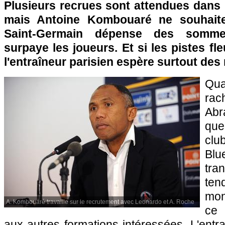
Plusieurs recrues sont attendues dans 
mais Antoine Kombouaré ne souhai
Saint-Germain dépense des somm
surpaye les joueurs. Et si les pistes fl
l'entraîneur parisien espère surtout des
Qua
ra
Ab
que
clu
Blu
tr
ten
mon
A. Kombouaré travaille sur le recrutement avec Leonardo et A. Roche
ce 
aux autres formations intéressées. L'entr