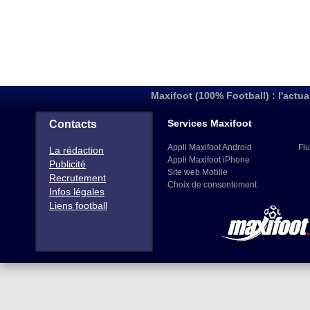
Maxifoot (100% Football) : l'actua
Services Maxifoot
Contacts
Appli Maxifoot Android
Flu
La rédaction
Appli Maxifoot iPhone
Publicité
Site web Mobile
Recrutement
Choix de consentement
Infos légales
Liens football