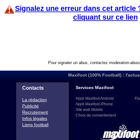
Signalez une erreur dans cet article
cliquant sur ce lien
Pour signaler un abus, contactez
moderation-abus
Maxifoot (100% Football) : l'actua
Services Maxifoot
Contacts
Appli Maxifoot Android
Flu
La rédaction
Appli Maxifoot iPhone
Publicité
Site web Mobile
Recrutement
Choix de consentement
Infos légales
Liens football