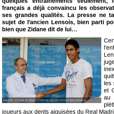
quelques entraînements seulement, 
français a déjà convaincu les observa
ses grandes qualités. La presse ne ta
sujet de l'ancien Lensois, bien parti po
bien que Zidane dit de lui…
Cer
l'e
Len
jug
in
qui
les
et 
au 
Pour R. Varane, le talent n'attend pas le nombre des années
pl
joueurs aux dents aiguisées du Real Madri