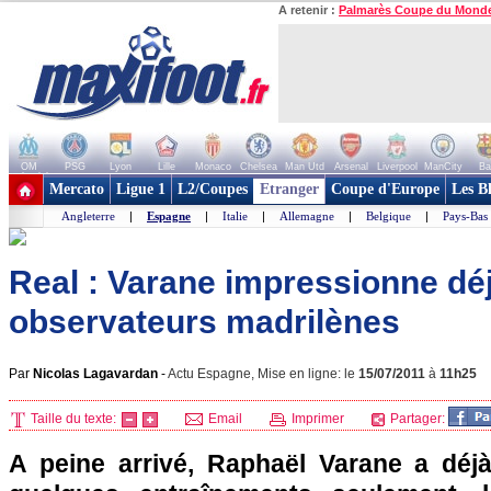
A retenir :
Palmarès Coupe du Mond
OM
PSG
Lyon
Lille
Monaco
Chelsea
Man Utd
Arsenal
Liverpool
ManCity
Ba
+ de clubs
Mercato
Ligue 1
L2/Coupes
Etranger
Coupe d'Europe
Les B
Angleterre
|
Espagne
|
Italie
|
Allemagne
|
Belgique
|
Pays-Bas
Real : Varane impressionne déj
observateurs madrilènes
Par
Nicolas Lagavardan
-
Actu Espagne, Mise en ligne: le
15/07/2011
à
11h25
Taille du texte:
Email
Imprimer
Partager:
A peine arrivé, Raphaël Varane a déj