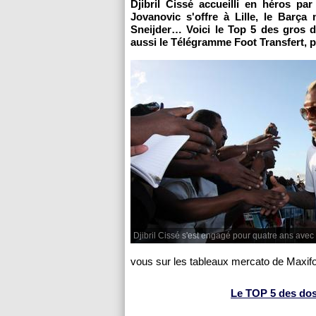
Djibril Cissé accueilli en héros pa
Jovanovic s'offre à
Lille
, le Barça
Sneijder… Voici le Top 5 des gros 
aussi le Télégramme Foot Transfert, po
Djibril Cissé s'est engagé pour quatre ans avec
vous sur les tableaux mercato de Maxif
Le TOP 5 des dossi