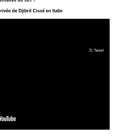
entaires du JdT !
ivée de Djibril Cissé en Italie