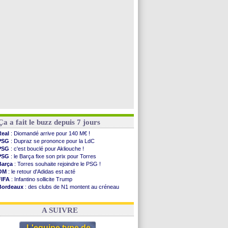
TFC
: Sion Oppong signe pour 4 ans (officiel)
PSG
: Liverpool va proposer 115 M€ pour Barcola
PSG
: Mbaye, deux pistes se détachent
Grenade
: Luca Zidane va changer de club
Voir toutes les brèves
Ça a fait le buzz depuis 7 jours
Real
: Diomandé arrive pour 140 M€ !
PSG
: Dupraz se prononce pour la LdC
PSG
: c'est bouclé pour Akliouche !
PSG
: le Barça fixe son prix pour Torres
Barça
: Torres souhaite rejoindre le PSG !
OM
: le retour d'Adidas est acté
FIFA
: Infantino sollicite Trump
Bordeaux
: des clubs de N1 montent au créneau
Argentine
: quand Medina recadre... sa mère
Real
: le démenti de Leipzig pour Diomandé
A SUIVRE
L'equipe type de