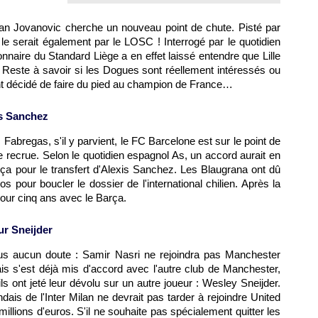
ilan Jovanovic cherche un nouveau point de chute. Pisté par
 le serait également par le
LOSC
! Interrogé par le quotidien
onnaire du Standard Liège a en effet laissé entendre que
Lille
ui. Reste à savoir si les Dogues sont réellement intéressés ou
nt décidé de faire du pied au champion de France…
is Sanchez
Fabregas, s'il y parvient, le FC Barcelone est sur le point de
le recrue. Selon le quotidien espagnol As, un accord aurait en
arça pour le transfert d'Alexis Sanchez. Les Blaugrana ont dû
s pour boucler le dossier de l'international chilien. Après la
our cinq ans avec le Barça.
ur Sneijder
plus aucun doute : Samir Nasri ne rejoindra pas Manchester
is s'est déjà mis d'accord avec l'autre club de Manchester,
s ont jeté leur dévolu sur un autre joueur : Wesley Sneijder.
ndais de l'Inter Milan ne devrait pas tarder à rejoindre United
illions d'euros. S'il ne souhaite pas spécialement quitter les