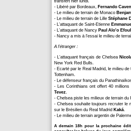
transfert hier lundi.
- Libéré par
Bordeaux
,
Fernando Caven
- Le milieu de terrain de
Monaco
Benjam
- Le milieu de terrain de
Lille
Stéphane 
- L'attaquant de Saint-Etienne
Emmanuel
- L'attaquant de Nancy
Paul Alo'o Efou
- Nancy a mis à l'essai le milieu de terra
A l'étranger :
- L'attaquant français de Chelsea
Nicol
New York Red Bulls.
- Ecarté par le Real Madrid, le milieu de 
Tottenham.
- Le défenseur français du Panathinaïk
- Les Corinthians ont offert 40 million
Tevez
.
- Chelsea piste les milieux de terrain d
- Chelsea souhaite toujours recruter le 
sur le Brésilien du Real Madrid
Kaká
.
- Le milieu de terrain argentin de Paler
A demain 18h pour la prochaine éditi