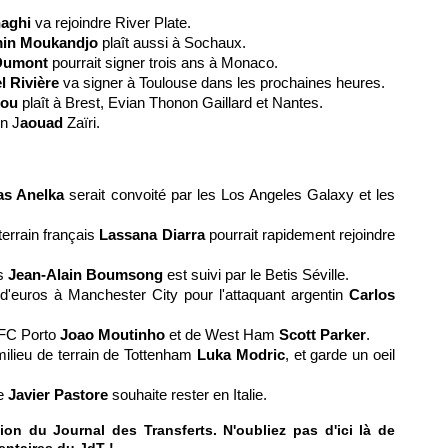
aghi
va rejoindre River Plate.
in Moukandjo
plaît aussi à
Sochaux
.
Dumont
pourrait signer trois ans à
Monaco
.
 Rivière
va signer à
Toulouse
dans les prochaines heures.
lou
plaît à Brest, Evian Thonon Gaillard et
Nantes
.
in J
aouad
Zaïri.
as Anelka
serait convoité par les Los Angeles Galaxy et les
terrain français
Lassana Diarra
pourrait rapidement rejoindre
os
Jean-Alain Boumsong
est suivi par le Betis Séville.
s d'euros à Manchester City pour l'attaquant argentin
Carlos
u FC Porto
Joao Moutinho
et de West Ham
Scott Parker
.
milieu de terrain de Tottenham
Luka Modric
, et garde un oeil
me
Javier Pastore
souhaite rester en Italie.
on du Journal des Transferts. N'oubliez pas d'ici là de