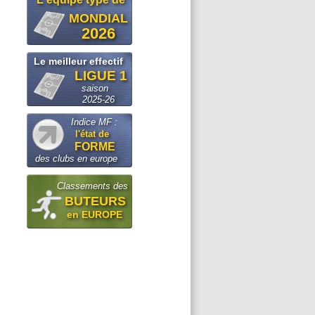
MONDIAL
2026
Le meilleur effectif
LIGUE 1
saison
2025-26
Indice MF :
l'état de
FORME
des clubs en europe
Classements des
BUTEURS
en EUROPE