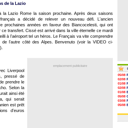
07/08
ns de la Lazio
07/08
07/08
à la Lazio Rome la saison prochaine. Après deux saisons
07/08
t français a décidé de relever un nouveau défi. L'ancien
tre prochaines années en faveur des Biancocelesti, qui ont
ce transfert. Cissé est arrivé dans la ville éternelle ce mardi
illi à l'aéroport tel un héros. Le Français va vite comprendre
t de l'autre côté des Alpes. Benvenuto (voir la VIDEO ci-
).
emplacement publicitaire
vec Liverpool
05/08
s
, pressé de
02/08
de prendre le
01/08
kho. Selon la
02/08
01/08
rait ainsi été
05/08
 qui serait
03/08
nien est prêt
05/08
03/08
ons d'euros
03/08