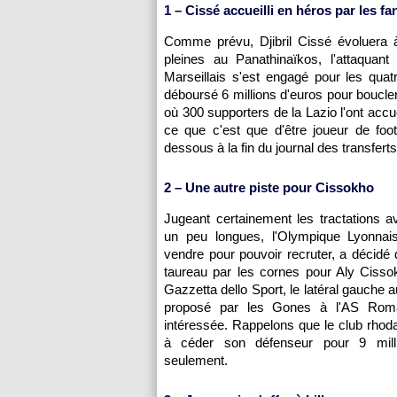
1 – Cissé accueilli en héros par les fa
Comme prévu, Djibril Cissé évoluera 
pleines au Panathinaïkos, l'attaquan
Marseillais s'est engagé pour les qua
déboursé 6 millions d'euros pour boucler 
où 300 supporters de la Lazio l'ont accue
ce que c'est que d'être joueur de foo
dessous à la fin du journal des transferts
2 – Une autre piste pour Cissokho
Jugeant certainement les tractations a
un peu longues,
l'Olympique Lyonnai
vendre pour pouvoir recruter, a décidé 
taureau par les cornes pour Aly Cisso
Gazzetta dello Sport, le latéral gauche au
proposé par les Gones à l'AS Roma,
intéressée. Rappelons que le club rhoda
à céder son défenseur pour 9 milli
seulement.