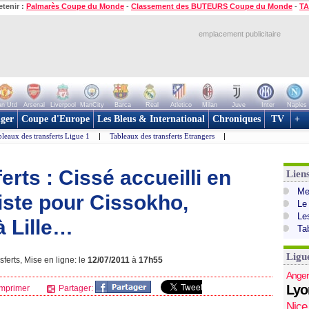
etenir :
Palmarès Coupe du Monde
-
Classement des BUTEURS Coupe du Monde
-
TA
emplacement publicitaire
n Utd
Arsenal
Liverpool
ManCity
Barca
Real
Atletico
Milan
Juve
Inter
Naples
ger
Coupe d'Europe
Les Bleus & International
Chroniques
TV
+
leaux des transferts Ligue 1
|
Tableaux des transferts Etrangers
|
erts : Cissé accueilli en
Lien
Mer
iste pour Cissokho,
Le
Le
à Lille…
Ta
Ligu
ferts, Mise en ligne: le
12/07/2011
à
17h55
Anger
Lyo
mprimer
Partager:
Nice