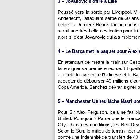
3 – Jovanovic s'offre à
Lille
Poussé vers la sortie par Liverpool, M
Anderlecht, l'attaquant serbe de 30 ans
belge La Dernière Heure, l'ancien pensi
serait une très belle destination pour l
alors si c'est Jovanovic qui a simpleme
4 – Le Barça met le paquet pour Alex
En attendant de mettre la main sur Cesc 
faire signer sa première recrue. Et quel
effet été trouvé entre l'Udinese et le B
accepter de débourser 40 millions d'euro
Copa America, Sanchez devrait signer p
5 – Manchester United lâche Nasri po
Pour Sir Alex Ferguson, cela ne fait 
United. Pourquoi ? Parce que le França
City. Dans ces conditions, les Red Devil
Selon le Sun, le milieu de terrain néerla
contre une indemnité de transfert de 40 m