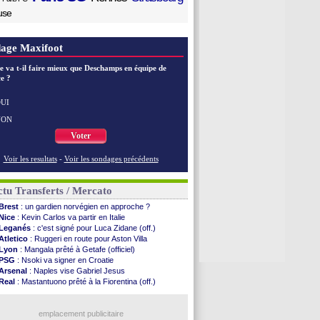
use
age Maxifoot
e va t-il faire mieux que Deschamps en équipe de
e ?
UI
NON
Voter
Voir les resultats
-
Voir les sondages précédents
tu Transferts / Mercato
Brest
: un gardien norvégien en approche ?
Nice
: Kevin Carlos va partir en Italie
Leganés
: c'est signé pour Luca Zidane (off.)
Atletico
: Ruggeri en route pour Aston Villa
Lyon
: Mangala prêté à Getafe (officiel)
PSG
: Nsoki va signer en Croatie
Arsenal
: Naples vise Gabriel Jesus
Real
: Mastantuono prêté à la Fiorentina (off.)
Man City
: accord avec le Barça pour Rodri ?
Rennes
: Haise a prolongé (officiel)
Palace
: Tomiyasu a convaincu (officiel)
emplacement publicitaire