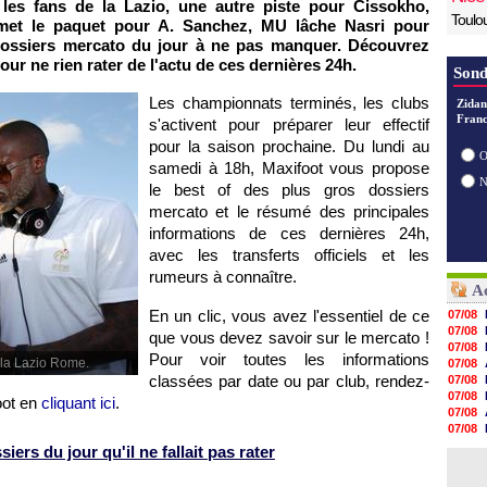
r les fans de la Lazio, une autre piste pour Cissokho,
Toulo
 met le paquet pour A. Sanchez, MU lâche Nasri pour
dossiers mercato du jour à ne pas manquer. Découvrez
ur ne rien rater de l'actu de ces dernières 24h.
Sond
Les championnats terminés, les clubs
Zidan
Franc
s'activent pour préparer leur effectif
pour la saison prochaine. Du lundi au
O
samedi à 18h, Maxifoot vous propose
le best of des plus gros dossiers
mercato et le résumé des principales
informations de ces dernières 24h,
avec les transferts officiels et les
rumeurs à connaître.
Ac
En un clic, vous avez l'essentiel de ce
07/08
07/08
que vous devez savoir sur le mercato !
07/08
Pour voir toutes les informations
 la Lazio Rome.
07/08
classées par date ou par club, rendez-
07/08
07/08
oot en
cliquant ici
.
07/08
07/08
07/08
ers du jour qu'il ne fallait pas rater
07/08
07/08