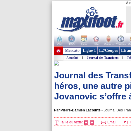
A r
OM
PSG
Lyon
Lille
Monaco
Chelsea
Ma
+ de clubs
Mercato
Ligue 1
L2/Coupes
Etran
Actualité
|
Journal des Transferts
|
Tab
Journal des Transf
héros, une autre p
Jovanovic s’offre 
Par
Pierre-Damien Lacourte
-
Journal Des Trans
Taille du texte:
Email
I