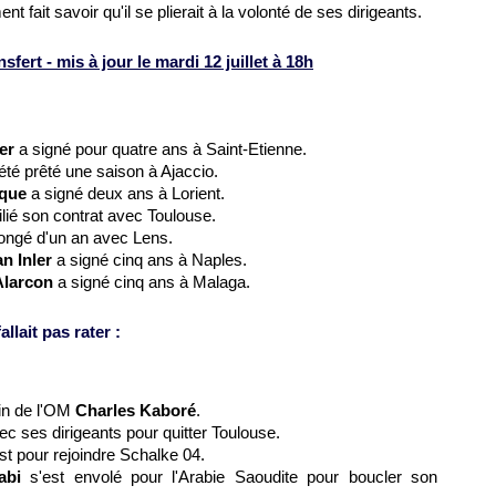
 fait savoir qu'il se plierait à la volonté de ses dirigeants.
ert - mis à jour le mardi 12 juillet à 18h
er
a signé pour quatre ans à Saint-Etienne.
été prêté une saison à
Ajaccio
.
que
a signé deux ans à Lorient.
ilié son contrat avec
Toulouse
.
ongé d'un an avec
Lens
.
n Inler
a signé cinq ans à Naples.
Alarcon
a signé cinq ans à Malaga.
llait pas rater :
ain de
l'OM
Charles Kaboré
.
ec ses dirigeants pour quitter
Toulouse
.
est pour rejoindre Schalke 04.
abi
s'est envolé pour l'Arabie Saoudite pour boucler son