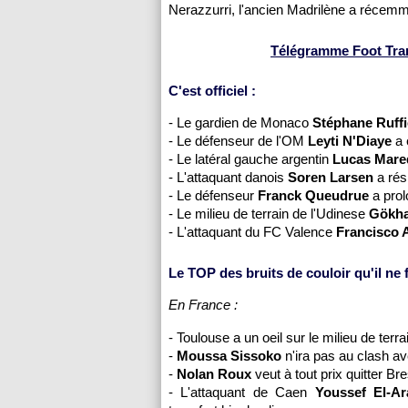
Nerazzurri, l'ancien Madrilène a récemment
Télégramme Foot Transf
C'est officiel :
- Le gardien de
Monaco
Stéphane Ruffi
- Le défenseur de
l'OM
Leyti N'Diaye
a 
- Le latéral gauche argentin
Lucas Mare
- L'attaquant danois
Soren Larsen
a rés
- Le défenseur
Franck Queudrue
a prol
- Le milieu de terrain de l'Udinese
Gökha
- L'attaquant du FC Valence
Francisco 
Le TOP des bruits de couloir qu'il ne fa
En France :
-
Toulouse
a un oeil sur le milieu de terr
-
Moussa Sissoko
n'ira pas au clash av
-
Nolan Roux
veut à tout prix quitter Br
- L'attaquant de Caen
Youssef El-Ar