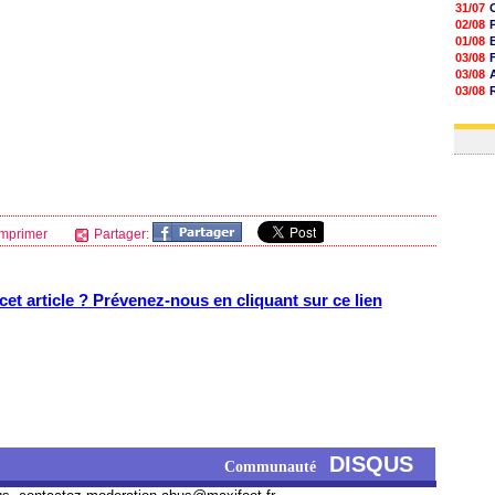
31/07
02/08
01/08
03/08
03/08
03/08
03/08
31/07
mprimer
Partager:
et article ? Prévenez-nous en cliquant sur ce lien
DISQUS
Communauté