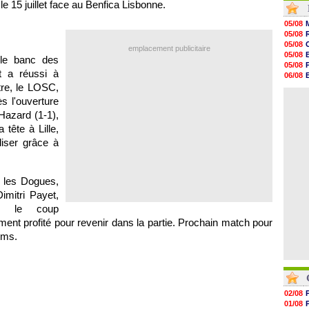
le 15 juillet face au Benfica Lisbonne.
21h05
20h47
05/08
20h30
05/08
20h18
05/08
emplacement publicitaire
20h04
05/08
le banc des
19h47
05/08
19h34
ot a réussi à
06/08
19h14
re, le
LOSC
,
06/08
19h06
05/08
s l'ouverture
18h50
18h30
Hazard (1-1),
18h20
la tête à
Lille
,
17h58
liser grâce à
17h47
17h34
 les Dogues,
imitri Payet,
usé le coup
ent profité pour revenir dans la partie. Prochain match pour
ims.
02/08
01/08