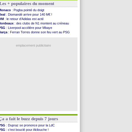
Les + populaires du moment
FIFA
: Tebas en remet une couche
FIFA
: l'UEFA maintient la pression
Monaco
: Pogba pointé du doigt
PSG
: Tebas encense Luis Enrique
Real
: Diomandé arrive pour 140 M€ !
Real
: Vinicius jusqu'en 2032 (officiel)
OM
: le retour d'Adidas est acté
Lyon
: Mangala va rejoindre Getafe
Bordeaux
: des clubs de N1 montent au créneau
OM
: une offre refusée pour Aguerd
PSG
: Liverpool accélère pour Mbaye
Real
: c'est confirmé pour Vinicius
Barça
: Ferran Torres donne son feu vert au PSG
Troyes
: Junior Diaz jusqu'en 2030 (officiel)
PSG
: Luis Enrique satisfait malgré tout
PSG
: Akliouche a signé (officiel)
Real
: une nouvelle offre pour Vinicius
OM
: une offre pour Bulka
emplacement publicitaire
PSG
: contrat signé pour Akliouche
Ouganda
: Owori battu à mort à Kampala
Arsenal
: Arteta veut créer une dynastie
Chelsea
: Palace a fait son offre pour Disasi
FIFA
: le gouvernement espagnol s'en mêle
Voir les brèves précédentes
Ça a fait le buzz depuis 7 jours
PSG
: Dupraz se prononce pour la LdC
PSG
: c'est bouclé pour Akliouche !