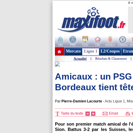
A r
OM
PSG
Lyon
Lille
Monaco
Chelsea
Ma
+ de clubs
Mercato
Ligue 1
L2/Coupes
Etran
Actualité
|
Résultats & Classement
|
Amicaux : un PSG 
Bordeaux tient tête
Par
Pierre-Damien Lacourte
-
Actu Ligue 1, Mis
Taille du texte:
Email
I
Pour son premier match amical de l'é
Sion. Battus 3-2 par les Suisses, l