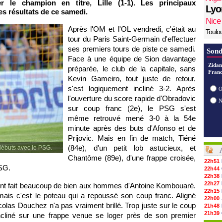
r le champion en titre,
Lille
(1-1). Les principaux
Lyo
s résultats de ce samedi.
Nice
Après
l'OM
et
l'OL
vendredi, c'était au
Toulo
tour du
Paris
Saint-Germain d'effectuer
ses premiers tours de piste ce samedi.
Sond
Face à une équipe de Sion davantage
Zidan
préparée, le club de la capitale, sans
Franc
Kevin Gameiro, tout juste de retour,
s'est logiquement incliné 3-2. Après
O
l'ouverture du score rapide d'Obradovic
sur coup franc (2e), le
PSG
s'est
même retrouvé mené 3-0 à la 54e
minute après des buts d'Afonso et de
Prijovic. Mais en fin de match, Tiéné
(84e), d'un petit lob astucieux, et
 débuts avec le PSG.
Chantôme (89e), d'une frappe croisée,
22h51
SG.
22h44
22h38
22h27
nt fait beaucoup de bien aux hommes d'Antoine Kombouaré.
22h15
ais c'est le poteau qui a repoussé son coup franc. Aligné
22h00
olas Douchez n'a pas vraiment brillé. Trop juste sur le coup
21h48
21h39
 incliné sur une frappe venue se loger près de son premier
21h26