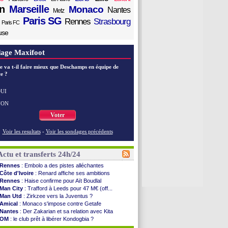
n
Marseille
Monaco
Nantes
Metz
Paris SG
Rennes
Strasbourg
Paris FC
use
age Maxifoot
e va t-il faire mieux que Deschamps en équipe de
e ?
UI
NON
Voter
Voir les resultats
-
Voir les sondages précédents
Actu et transferts 24h/24
Rennes
: Embolo a des pistes alléchantes
Côte d'Ivoire
: Renard affiche ses ambitions
Rennes
: Haise confirme pour Aït Boudlal
Man City
: Trafford à Leeds pour 47 M€ (off...
Man Utd
: Zirkzee vers la Juventus ?
Amical
: Monaco s'impose contre Getafe
Nantes
: Der Zakarian et sa relation avec Kita
OM
: le club prêt à libérer Kondogbia ?
Monaco
: le message touchant d'Akliouche