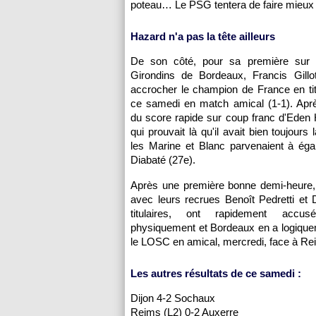
poteau… Le
PSG
tentera de faire mieux 
Hazard n'a pas la tête ailleurs
De son côté, pour sa première sur 
Girondins de
Bordeaux
, Francis Gill
accrocher le champion de France en tit
ce samedi en match amical (1-1). Aprè
du score rapide sur coup franc d'Eden 
qui prouvait là qu'il avait bien toujours 
les Marine et Blanc parvenaient à éga
Diabaté (27e).
Après une première bonne demi-heure,
avec leurs recrues Benoît Pedretti et D
titulaires, ont rapidement acc
physiquement et
Bordeaux
en a logiquem
le
LOSC
en amical, mercredi, face à Re
Les autres résultats de ce samedi :
Dijon 4-2
Sochaux
Reims (L2) 0-2
Auxerre