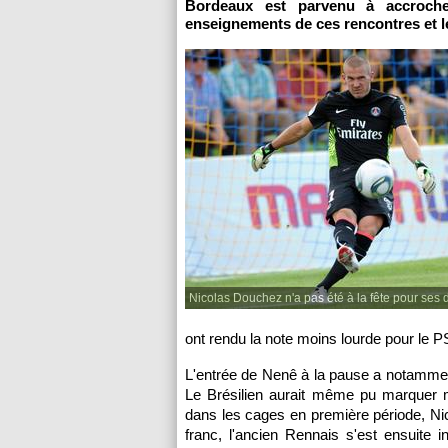
Bordeaux
est parvenu à accroche
enseignements de ces rencontres et le
Nicolas Douchez n'a pas été à la fête pour ses
ont rendu la note moins lourde pour le
P
L'entrée de Nenê à la pause a notamme
Le Brésilien aurait même pu marquer m
dans les cages en première période, Nic
franc, l'ancien Rennais s'est ensuite