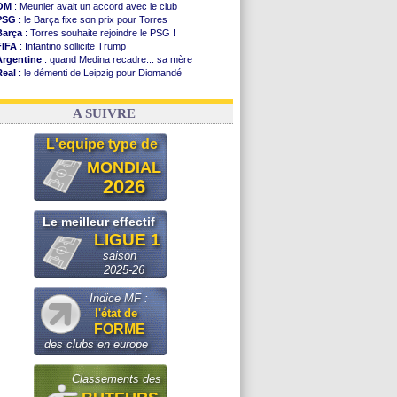
OM
: Meunier avait un accord avec le club
PSG
: le Barça fixe son prix pour Torres
Barça
: Torres souhaite rejoindre le PSG !
FIFA
: Infantino sollicite Trump
Argentine
: quand Medina recadre... sa mère
Real
: le démenti de Leipzig pour Diomandé
OM
: Paixão attire un 2e club anglais
FIFA
: le conseiller d'Infantino démissionne !
A SUIVRE
L'equipe type de
MONDIAL
2026
Le meilleur effectif
LIGUE 1
saison
2025-26
Indice MF :
l'état de
FORME
des clubs en europe
Classements des