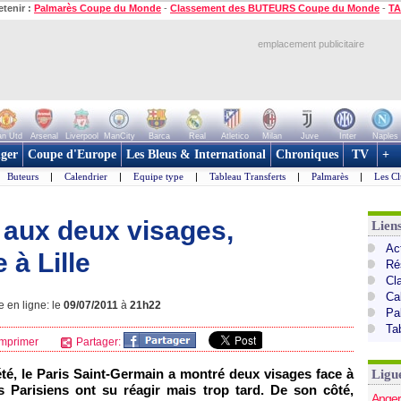
etenir :
Palmarès Coupe du Monde
-
Classement des BUTEURS Coupe du Monde
-
TA
emplacement publicitaire
n Utd
Arsenal
Liverpool
ManCity
Barca
Real
Atletico
Milan
Juve
Inter
Naples
ger
Coupe d'Europe
Les Bleus & International
Chroniques
TV
+
Buteurs
|
Calendrier
|
Equipe type
|
Tableau Transferts
|
Palmarès
|
Les Cl
aux deux visages,
Lien
Act
 à Lille
Ré
Cl
Ca
e en ligne: le
09/07/2011
à
21h22
Pa
Ta
mprimer
Partager:
té, le
Paris
Saint-Germain a montré deux visages face à
Ligu
es Parisiens ont su réagir mais trop tard. De son côté,
Anger