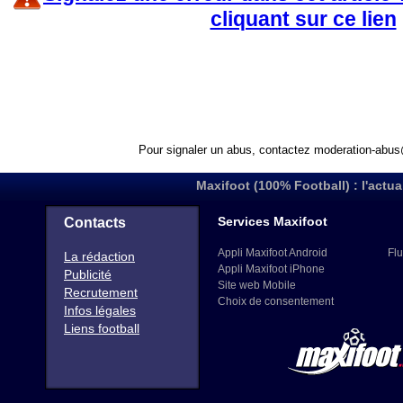
cliquant sur ce lien
Pour signaler un abus, contactez
moderation-abus
Maxifoot (100% Football) : l'actua
Services Maxifoot
Contacts
Appli Maxifoot Android
Flu
La rédaction
Appli Maxifoot iPhone
Publicité
Site web Mobile
Recrutement
Choix de consentement
Infos légales
Liens football