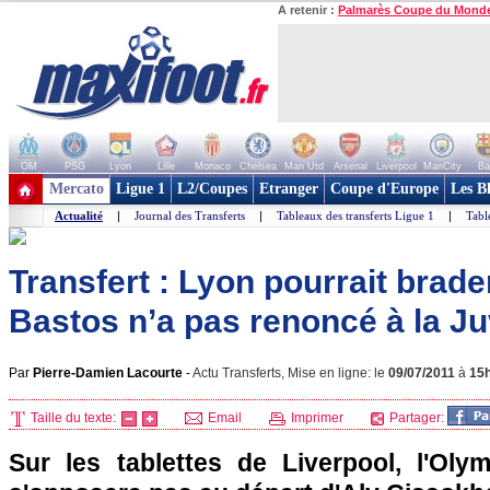
A retenir :
Palmarès Coupe du Mond
OM
PSG
Lyon
Lille
Monaco
Chelsea
Man Utd
Arsenal
Liverpool
ManCity
Ba
+ de clubs
Mercato
Ligue 1
L2/Coupes
Etranger
Coupe d'Europe
Les B
Actualité
|
Journal des Transferts
|
Tableaux des transferts Ligue 1
|
Tabl
Transfert : Lyon pourrait brad
Bastos n’a pas renoncé à la J
Par
Pierre-Damien Lacourte
-
Actu Transferts, Mise en ligne: le
09/07/2011
à
15
Taille du texte:
Email
Imprimer
Partager:
Sur les tablettes de Liverpool,
l'Oly