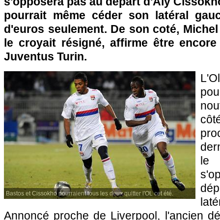
s'opposera pas au départ d'Aly Cissokh
pourrait même céder son latéral gauc
d'euros seulement. De son coté, Michel
le croyait résigné, affirme être encor
Juventus Turin.
L'O
pou
nou
côt
pr
der
le 
s'
dép
Bastos et Cissokho pourraient tous les deux quitter l'OL cet été.
lat
Annoncé proche de Liverpool, l'ancien d