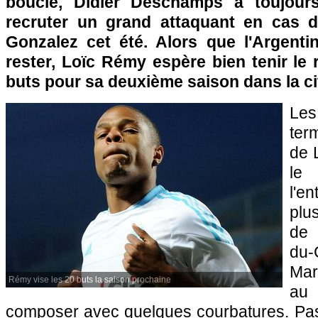
bouclé, Didier Deschamps a toujours
recruter un grand attaquant en cas 
Gonzalez cet été. Alors que l'Argenti
rester, Loïc Rémy espère bien tenir le
buts pour sa deuxième saison dans la c
Le
ter
de L
l
l'e
plu
de 
du
Mar
Rémy vise les 20 buts la saison prochaine
au 
composer avec quelques courbatures. Pas