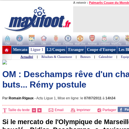
A retenir :
Palmarès Coupe du Mond
OM
PSG
Lyon
Lille
Monaco
Chelsea
Man Utd
Arsenal
Liverpool
ManCity
Ba
+ de clubs
Mercato
Ligue 1
L2/Coupes
Etranger
Coupe d'Europe
Les B
Actualité
|
Résultats & Classement
|
Buteurs
|
Calendrier
|
Equip
OM : Deschamps rêve d'un ch
buts... Rémy postule
Par
Romain Rigaux
-
Actu Ligue 1, Mise en ligne: le
07/07/2011
à
14h34
Taille du texte:
Email
Imprimer
Partager:
Si le mercato de
l'Olympique de Marseill