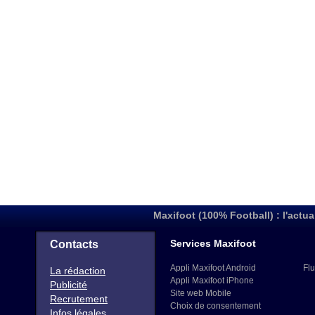
Maxifoot (100% Football) : l'actua
Services Maxifoot
Contacts
Appli Maxifoot Android
Flu
La rédaction
Appli Maxifoot iPhone
Publicité
Site web Mobile
Recrutement
Choix de consentement
Infos légales