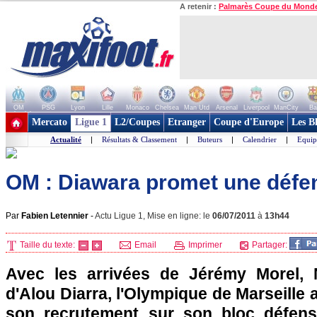
A retenir :
Palmarès Coupe du Mond
OM
PSG
Lyon
Lille
Monaco
Chelsea
Man Utd
Arsenal
Liverpool
ManCity
Ba
+ de clubs
Mercato
Ligue 1
L2/Coupes
Etranger
Coupe d'Europe
Les B
Actualité
|
Résultats & Classement
|
Buteurs
|
Calendrier
|
Equip
OM : Diawara promet une défen
Par
Fabien Letennier
-
Actu Ligue 1, Mise en ligne: le
06/07/2011
à
13h44
Taille du texte:
Email
Imprimer
Partager:
Avec les arrivées de Jérémy Morel, 
d'Alou Diarra,
l'Olympique de Marseille
a
son recrutement sur son bloc défensi