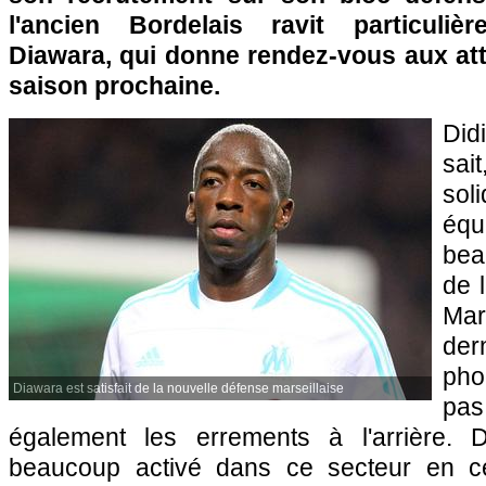
l'ancien Bordelais ravit particuli
Diawara, qui donne rendez-vous aux att
saison prochaine.
Did
sait
sol
éq
bea
de 
Mar
der
ph
Diawara est satisfait de la nouvelle défense marseillaise
pa
également les errements à l'arrière.
beaucoup activé dans ce secteur en c