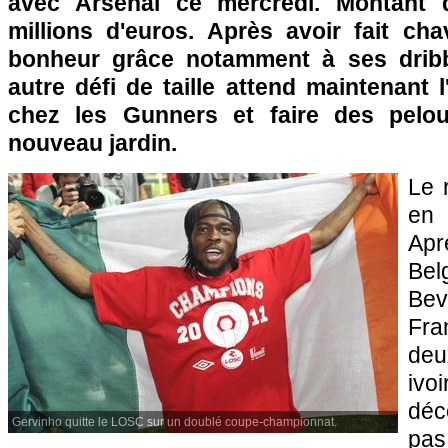
avec Arsenal ce mercredi. Montant d
millions d'euros. Après avoir fait cha
bonheur grâce notamment à ses dribb
autre défi de taille attend maintenant l
chez les Gunners et faire des pelo
nouveau jardin.
Le 
en 
Apr
Bel
Bev
Fra
de
iv
déco
Gervinho quitte le LOSC sur un doublé coupe-championnat.
pa