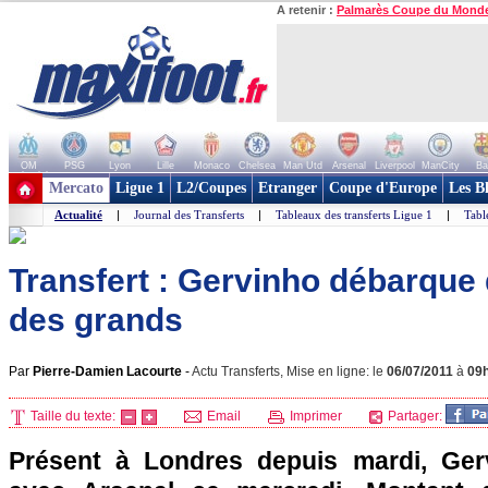
A retenir :
Palmarès Coupe du Mond
OM
PSG
Lyon
Lille
Monaco
Chelsea
Man Utd
Arsenal
Liverpool
ManCity
Ba
+ de clubs
Mercato
Ligue 1
L2/Coupes
Etranger
Coupe d'Europe
Les B
Actualité
|
Journal des Transferts
|
Tableaux des transferts Ligue 1
|
Tabl
Transfert : Gervinho débarque 
des grands
Par
Pierre-Damien Lacourte
-
Actu Transferts, Mise en ligne: le
06/07/2011
à
09
Taille du texte:
Email
Imprimer
Partager:
Présent à Londres depuis mardi, Ger