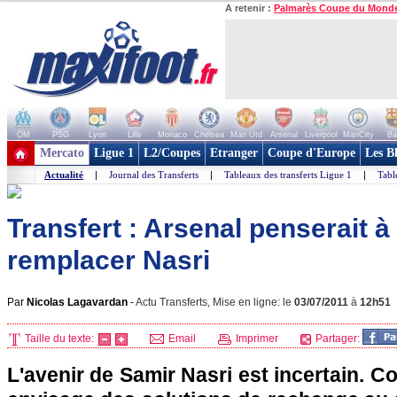
A retenir :
Palmarès Coupe du Mond
OM
PSG
Lyon
Lille
Monaco
Chelsea
Man Utd
Arsenal
Liverpool
ManCity
Ba
+ de clubs
Mercato
Ligue 1
L2/Coupes
Etranger
Coupe d'Europe
Les B
Actualité
|
Journal des Transferts
|
Tableaux des transferts Ligue 1
|
Tabl
Transfert : Arsenal penserait 
remplacer Nasri
Par
Nicolas Lagavardan
-
Actu Transferts, Mise en ligne: le
03/07/2011
à
12h51
Taille du texte:
Email
Imprimer
Partager:
L'avenir de Samir Nasri est incertain. 