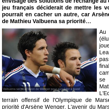
envisage des solutions de rechange au 
jeu français déciderait de mettre les vo
pourrait en cacher un autre, car Arsèn
de Mathieu Valbuena sa priorité…
Au 
(él
jo
Le
pa
fin
cam
se
Mat
Valbuena serait le favori de Wenger pour succéder à Nasri
L'E
terrain offensif de
l'Olympique de Marse
priorité d'Arsène Wenger. L'avenir du Mars