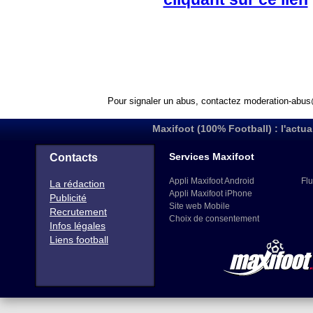
Pour signaler un abus, contactez
moderation-abus
Maxifoot (100% Football) : l'actua
Services Maxifoot
Contacts
Appli Maxifoot Android
Flu
La rédaction
Appli Maxifoot iPhone
Publicité
Site web Mobile
Recrutement
Choix de consentement
Infos légales
Liens football