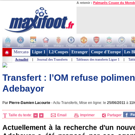
A retenir :
Palmarès Coupe du Mond
OM
PSG
Lyon
Lille
Monaco
Chelsea
Man Utd
Arsenal
Liverpool
ManCity
Ba
+ de clubs
Mercato
Ligue 1
L2/Coupes
Etranger
Coupe d'Europe
Les B
Actualité
|
Journal des Transferts
|
Tableaux des transferts Ligue 1
|
Tabl
Transfert : l’OM refuse polimen
Adebayor
Par
Pierre-Damien Lacourte
-
Actu Transferts, Mise en ligne: le
25/06/2011
à
11
Taille du texte:
Email
Imprimer
Partager:
Actuellement à la recherche d'un nou