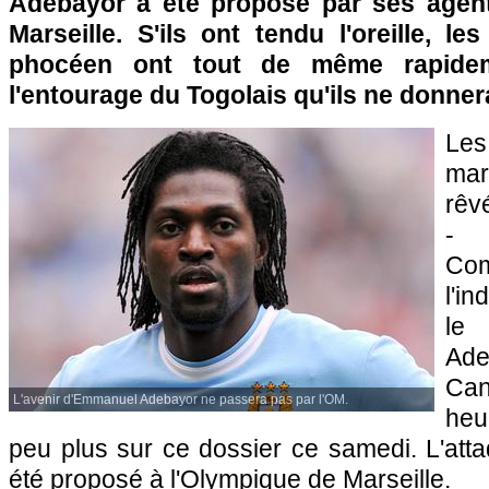
Adebayor a été proposé par ses age
Marseille
. S'ils ont tendu l'oreille, le
phocéen ont tout de même rapidem
l'entourage du Togolais qu'ils ne donner
Le
mar
rêvé
- 
Co
l'i
le
Ade
Can
L'avenir d'Emmanuel Adebayor ne passera pas par l'OM.
heu
peu plus sur ce dossier ce samedi. L'atta
été proposé à
l'Olympique de Marseille
.