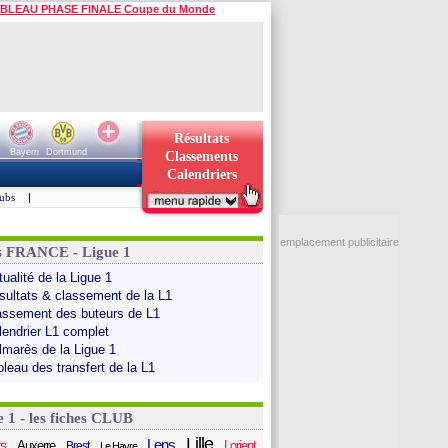
BLEAU PHASE FINALE Coupe du Monde
Résultats
Bayern
Dortmund
Classements
Calendriers
ubs
|
emplacement publicitaire
s FRANCE - Ligue 1
ualité de la Ligue 1
sultats & classement de la L1
assement des buteurs de L1
lendrier L1 complet
lmarès de la Ligue 1
bleau des transfert de la L1
e 1 - les fiches CLUB
Lille
Lens
s
Auxerre
Lorient
Brest
Le Havre