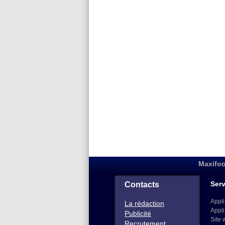
Maxifoo
Serv
Contacts
Appli
La rédaction
Appli
Publicité
Site 
Recrutement