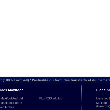
t (100% Football) : l'actualité du foot, des transferts et du mercat
ices Maxifoot
Liens pr
 Maxifoot Android
Flux RSS info foot
Liens foot
 Maxifoot iPhone
Maxifoot-
(livescore
web Mobile