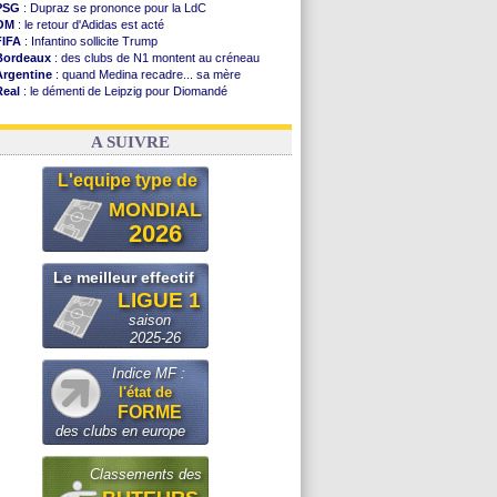
PSG
: Dupraz se prononce pour la LdC
OM
: le retour d'Adidas est acté
FIFA
: Infantino sollicite Trump
Bordeaux
: des clubs de N1 montent au créneau
Argentine
: quand Medina recadre... sa mère
Real
: le démenti de Leipzig pour Diomandé
OM
: le club prêt à libérer Kondogbia ?
OM
: Paixão attire un 2e club anglais
A SUIVRE
L'equipe type de
MONDIAL
2026
Le meilleur effectif
LIGUE 1
saison
2025-26
Indice MF :
l'état de
FORME
des clubs en europe
Classements des