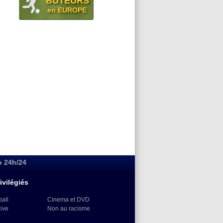
BUTEURS
en EUROPE
o 24h/24
ivilégiés
ball
Cinema et DVD
Live
Non au racisme
)