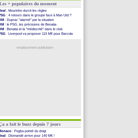
Les + populaires du moment
PSV
: Sano recruté pour 14,5 M€ (officiel)
OM
: Coventry pense à Angel Gomes
Real
: Mourinho durcit les règles
PSG
: Rafel Pol satisfait des progrès
PSG
: 4 retours dans le groupe face à Man Utd ?
Amical
: le Barça vainqueur puis battu
OM
: Dupraz "alarmé" par la situation
Inter
: Calhanoglu prêt à prolonger
OM
: le PSG, les précisions de Benatia
Nice
: Abdelmonem veut rester
OM
: Benatia et la "médiocrité" dans le club
L2
: le classement complet
PSG
: Liverpool va proposer 115 M€ pour Barcola
L2
: les résultats de la soirée
OM
: B. Genesio - "ce n'est pas idéal"
Amical
: Le Havre renversé par Oviedo
OM
: Côme pousse pour Gouiri
Amical
: Nice battu aux tirs au but
emplacement publicitaire
Benfica
: Ivanovic proche de Lens
OM
: Dupraz "alarmé" par la situation
Atletico
: Alvarez, le Barça va revoir son offre
Lorient
: Mbamba prêté par Leverkusen (officiel)
Amical
: le Real bat Ferencvaros
Voir les brèves précédentes
Ça a fait le buzz depuis 7 jours
Monaco
: Pogba pointé du doigt
Real
: Diomandé arrive pour 140 M€ !