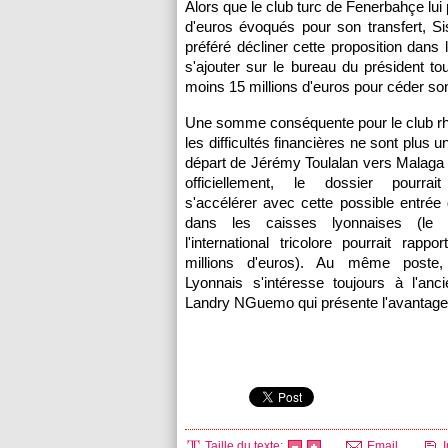
Alors que le club turc de Fenerbahçe lui
d'euros évoqués pour son transfert, S
préféré décliner cette proposition dans 
s'ajouter sur le bureau du président to
moins 15 millions d'euros pour céder son 
Une somme conséquente pour le club rh
les difficultés financières ne sont plus un
départ de Jérémy Toulalan vers Malaga 
officiellement, le dossier pourrai
s'accélérer avec cette possible entrée d
dans les caisses lyonnaises (le t
l'international tricolore pourrait rapp
millions d'euros). Au même poste
Lyonnais
s'intéresse toujours à l'anc
Landry NGuemo qui présente l'avantage d
Taille du texte:
Email
I