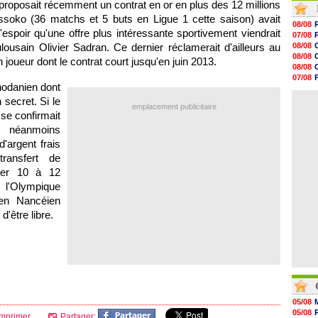
 proposait récemment un contrat en or en plus des 12 millions
09h10
issoko (36 matchs et 5 buts en Ligue 1 cette saison) avait
08h52
08/08
08/08
l'espoir qu'une offre plus intéressante sportivement viendrait
07/08
08/08
ulousain Olivier Sadran. Ce dernier réclamerait d'ailleurs au
08/08
08/08
08/08
joueur dont le contrat court jusqu'en juin 2013.
08/08
08/08
08/08
07/08
08/08
odanien dont
07/08
08/08
08/08
 secret. Si le
08/08
emplacement publicitaire
se confirmait
08/08
08/08
t néanmoins
08/08
'argent frais
08/08
ransfert de
08/08
orter 10 à 12
,
l'Olympique
ien Nancéien
'être libre.
05/08
05/08
mprimer
Partager: