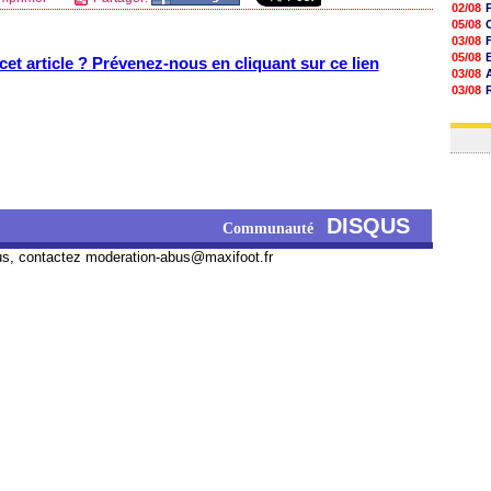
02/08
05/08
03/08
05/08
et article ? Prévenez-nous en cliquant sur ce lien
03/08
03/08
06/08
03/08
DISQUS
Communauté
us, contactez
moderation-abus@maxifoot.fr