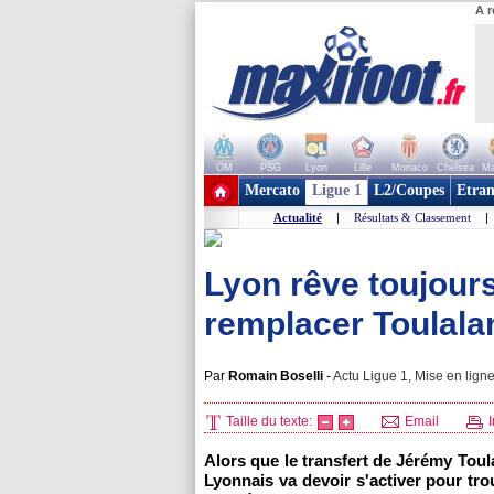
A r
OM
PSG
Lyon
Lille
Monaco
Chelsea
Ma
+ de clubs
Mercato
Ligue 1
L2/Coupes
Etran
Actualité
|
Résultats & Classement
|
Lyon rêve toujour
remplacer Toulala
Par
Romain Boselli
-
Actu Ligue 1, Mise en ligne
Taille du texte:
Email
I
Alors que le transfert de Jérémy Tou
Lyonnais
va devoir s'activer pour tr