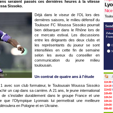
iens seraient passés ces dernières heures à la vitesse
Lyo
ussa Sissoko.
Nice
Déjà dans le viseur de
l'OL
lors des
Toulo
dernières saisons, le milieu défensif du
Toulouse
FC Moussa Sissoko pourrait
Sond
bien débarquer dans le Rhône lors de
Zidan
ce mercato estival. Les discussions
Franc
entre les dirigeants des deux clubs et
les représentants du joueur se sont
O
intensifiées en cette fin de semaine
selon les aveux du conseiller en
communication du jeune milieu
toulousain.
nan ?
Un contrat de quatre ans à l'étude
11h30
 1 avec son club formateur, le Toulousain Moussa Sissoko
11h18
11h02
anchir un cap dans sa carrière. A 21 ans, le jeune international
10h49
nt de s'installer durablement dans le groupe France et une
10h34
que que
l'Olympique Lyonnais
lui permettrait une meilleure
10h16
10h00
 déroulera en Pologne et en Ukraine.
09h48
09h25