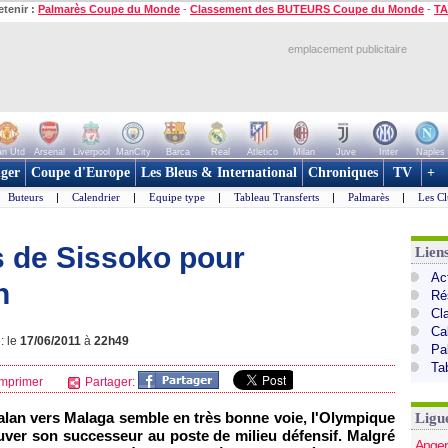
etenir :
Palmarès Coupe du Monde
-
Classement des BUTEURS Coupe du Monde
-
TA
emplacement publicitaire
n Utd
Arsenal
Liverpool
ManCity
Barca
Real
Atletico
Milan
Juve
Inter
Naples
ger
Coupe d'Europe
Les Bleus & International
Chroniques
TV
+
Buteurs
|
Calendrier
|
Equipe type
|
Tableau Transferts
|
Palmarès
|
Les Cl
s de Sissoko pour
Lien
Act
n
Ré
Cl
Ca
: le
17/06/2011
à
22h49
Pa
Ta
mprimer
Partager:
lalan vers Malaga semble en très bonne voie,
l'Olympique
Ligu
ouver son successeur au poste de milieu défensif. Malgré
Anger