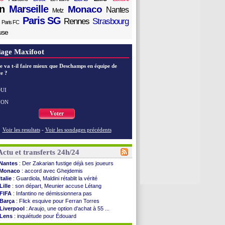
n
Marseille
Monaco
Nantes
Metz
Paris SG
Rennes
Strasbourg
Paris FC
use
age Maxifoot
e va t-il faire mieux que Deschamps en équipe de
e ?
UI
NON
Voter
Voir les resultats
-
Voir les sondages précédents
Actu et transferts 24h/24
Nantes
: Der Zakarian fustige déjà ses joueurs
Monaco
: accord avec Ghejdemis
Italie
: Guardiola, Maldini rétablit la vérité
Lille
: son départ, Meunier accuse Létang
FIFA
: Infantino ne démissionnera pas
Barça
: Flick esquive pour Ferran Torres
Liverpool
: Araujo, une option d'achat à 55 ...
Lens
: inquiétude pour Édouard
Man Utd
: Vitek vendu à Middlesbrough (off.)