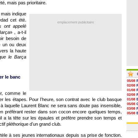
té, mais pas prioritaire.
07/08
07/08
07/08
é mais indique
07/08
edad cet été.
emplacement publicitaire
s ont appelé
Barça
» , a-t-il
ir besoin de
e un ou deux
vers la haute
 que le Barça
er le banc
05/08
02/08
01/08
er, comme le
02/08
ler les étapes. Pour l'heure, son contrat avec le club basque
01/08
05/08
à laquelle Laurent Blanc ne sera sans doute pas insensible,
03/08
en préférant rester dans son cocon encore quelques temps,
05/08
l a la tête sur les épaules et préfère prendre son temps et
03/08
03/08
ctif pléthorique d'un grand club.
tèle à ses jeunes internationaux depuis sa prise de fonction.