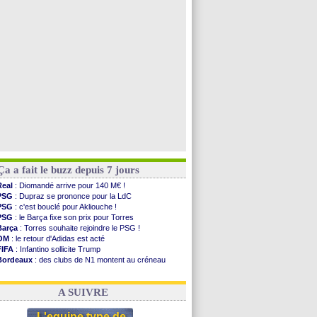
PSG
: Liverpool va proposer 115 M€ pour Barcola
PSG
: Mbaye, deux pistes se détachent
Grenade
: Luca Zidane va changer de club
Juve
: Zhegrova très clair sur son futur
Voir toutes les brèves
Ça a fait le buzz depuis 7 jours
Real
: Diomandé arrive pour 140 M€ !
PSG
: Dupraz se prononce pour la LdC
PSG
: c'est bouclé pour Akliouche !
PSG
: le Barça fixe son prix pour Torres
Barça
: Torres souhaite rejoindre le PSG !
OM
: le retour d'Adidas est acté
FIFA
: Infantino sollicite Trump
Bordeaux
: des clubs de N1 montent au créneau
Argentine
: quand Medina recadre... sa mère
Real
: le démenti de Leipzig pour Diomandé
A SUIVRE
L'equipe type de