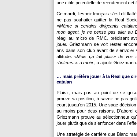
une cible potentielle de recrutement cet é
Ce mardi, l'espoir français s'est dit flatt
ne pas souhaiter quitter la Real Soci
«
Même si certains dirigeants catalan
mon agent, je ne pense pas aller au 
réagi au micro de RMC, précisant avo
jouer. Griezmann se voit rester encor
ans dans son club avant de s'envoler 
altitude. «
Mais ça fait plaisir de voir
s'intéresse à moi
» , a ajouté Griezmann.
… mais préfère jouer à la Real que cir
catalan
Plaisir, mais pas au point de se gris
prouve sa position, à savoir ne pas gril
court jusqu'en 2015. Une sage décision 
au moins pour deux raisons. D'abord, 
Griezmann prouve au sélectionneur qu'i
jouer plutôt que de s'enfoncer dans l'effe
Une stratégie de carrière que Blanc mar