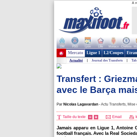
A r
OM
PSG
Lyon
Lille
Monaco
Chelsea
Ma
+ de clubs
Mercato
Ligue 1
L2/Coupes
Etran
Actualité
|
Journal des Transferts
|
Tab
Transfert : Griezm
avec le Barça mais
Par
Nicolas Lagavardan
-
Actu Transferts, Mise 
Taille du texte:
Email
I
Jamais apparu en Ligue 1, Antoine 
football français. Avec la Real Socieda