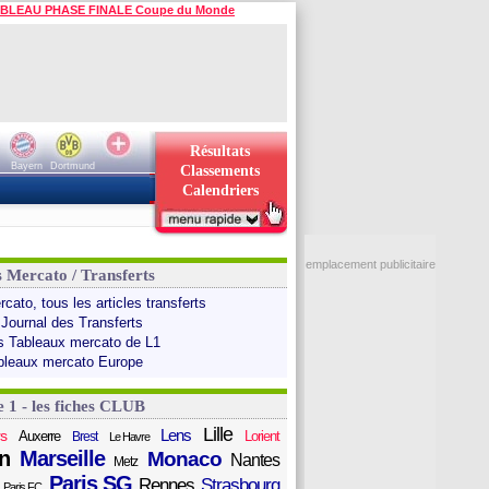
BLEAU PHASE FINALE Coupe du Monde
Résultats
Bayern
Dortmund
Classements
Calendriers
emplacement publicitaire
s Mercato / Transferts
cato, tous les articles transferts
 Journal des Transferts
s Tableaux mercato de L1
bleaux mercato Europe
e 1 - les fiches CLUB
Lille
Lens
s
Auxerre
Lorient
Brest
Le Havre
n
Marseille
Monaco
Nantes
Metz
Paris SG
Rennes
Strasbourg
Paris FC