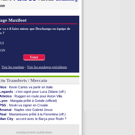
use
age Maxifoot
e va t-il faire mieux que Deschamps en équipe de
e ?
UI
NON
Voter
Voir les resultats
-
Voir les sondages précédents
tu Transferts / Mercato
Nice
: Kevin Carlos va partir en Italie
Leganés
: c'est signé pour Luca Zidane (off.)
Atletico
: Ruggeri en route pour Aston Villa
Lyon
: Mangala prêté à Getafe (officiel)
PSG
: Nsoki va signer en Croatie
Arsenal
: Naples vise Gabriel Jesus
Real
: Mastantuono prêté à la Fiorentina (off.)
Man City
: accord avec le Barça pour Rodri ?
Rennes
: Haise a prolongé (officiel)
Palace
: Tomiyasu a convaincu (officiel)
TFC
: Sion Oppong signe pour 4 ans (officiel)
emplacement publicitaire