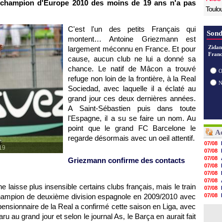
e champion d'Europe 2010 des moins de 19 ans n'a pas
Toulo
C'est l'un des petits Français qui
Sond
montent… Antoine Griezmann est
Zidan
largement méconnu en France. Et pour
Franc
cause, aucun club ne lui a donné sa
chance. Le natif de Mâcon a trouvé
O
refuge non loin de la frontière, à la Real
Sociedad, avec laquelle il a éclaté au
grand jour ces deux dernières années.
A Saint-Sébastien puis dans toute
l'Espagne, il a su se faire un nom. Au
point que le grand FC Barcelone le
Ac
regarde désormais avec un oeil attentif.
07/08
U19
07/08
07/08
Griezmann confirme des contacts
07/08
07/08
07/08
e laisse plus insensible certains clubs français, mais le train
07/08
Champion de deuxième division espagnole en 2009/2010 avec
07/08
07/08
pensionnaire de la Real a confirmé cette saison en Liga, avec
07/08
u au grand jour et selon le journal As, le Barça en aurait fait
07/08