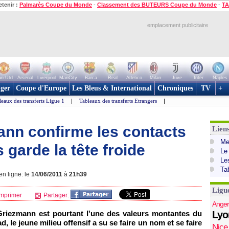
etenir :
Palmarès Coupe du Monde
-
Classement des BUTEURS Coupe du Monde
-
TA
emplacement publicitaire
n Utd
Arsenal
Liverpool
ManCity
Barca
Real
Atletico
Milan
Juve
Inter
Naples
ger
Coupe d'Europe
Les Bleus & International
Chroniques
TV
+
leaux des transferts Ligue 1
|
Tableaux des transferts Etrangers
|
ann confirme les contacts
Lien
Mer
 garde la tête froide
Le
Le
Ta
en ligne: le
14/06/2011
à
21h39
Ligu
mprimer
Partager:
Anger
Griezmann est pourtant l'une des valeurs montantes du
Lyo
d, le jeune milieu offensif a su se faire un nom et se faire
Nice