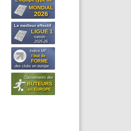
MONDIAL
2026
Le meilleur effectif
LIGUE 1
saison
2025-26
Indice MF :
l'état de
FORME
des clubs en europe
Classements des
BUTEURS
en EUROPE