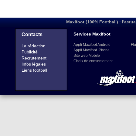
Maxifoot (100% Football) : l'actua
Services Maxifoot
Contacts
Appli Maxifoot Android
Flu
La rédaction
Appli Maxifoot iPhone
Publicité
Site web Mobile
Recrutement
Choix de consentement
Infos légales
Liens football