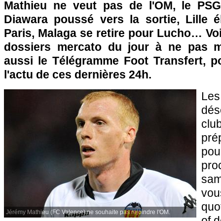
Mathieu ne veut pas de
l'OM
, le
PS
Diawara poussé vers la sortie,
Lille
él
Paris
, Malaga se retire pour Lucho… Voi
dossiers mercato du jour à ne pas 
aussi le Télégramme Foot Transfert, po
l'actu de ces dernières 24h.
Le
dés
clu
pré
po
pro
sam
v
quo
Jérémy Mathieu (FC Valence) ne souhaite pas rejoindre l'OM.
of 