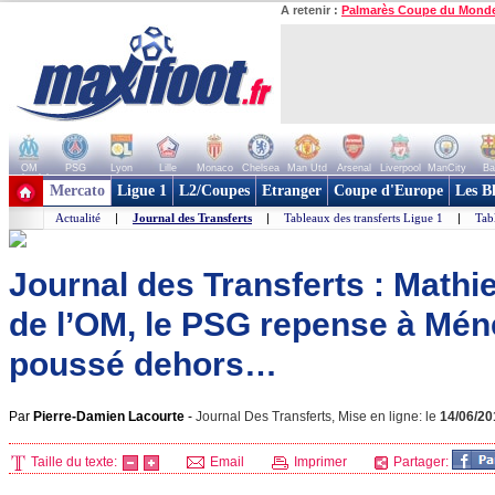
A retenir :
Palmarès Coupe du Mond
OM
PSG
Lyon
Lille
Monaco
Chelsea
Man Utd
Arsenal
Liverpool
ManCity
Ba
+ de clubs
Mercato
Ligue 1
L2/Coupes
Etranger
Coupe d'Europe
Les B
Actualité
|
Journal des Transferts
|
Tableaux des transferts Ligue 1
|
Tab
Journal des Transferts : Mathi
de l’OM, le PSG repense à Mén
poussé dehors…
Par
Pierre-Damien Lacourte
-
Journal Des Transferts, Mise en ligne: le
14/06/20
Taille du texte:
Email
Imprimer
Partager: