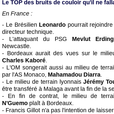
Le TOP des bruits de couloir qu'il ne falla
En France :
- Le Brésilien
Leonardo
pourrait rejoindre
directeur technique.
- L'attaquant du
PSG
Mevlut Erding
Newcastle.
-
Bordeaux
aurait des vues sur le mili
Charles Kaboré
.
-
L'OM
songerait aussi au milieu de terrai
par
l'AS Monaco
,
Mahamadou Diarra
.
- Le milieu de terrain lyonnais
Jérémy To
être transféré à Malaga avant la fin de la 
- En fin de contrat, le milieu de ter
N'Guemo
plaît à
Bordeaux
.
- Francis Gillot n'a pas l'intention de laisse