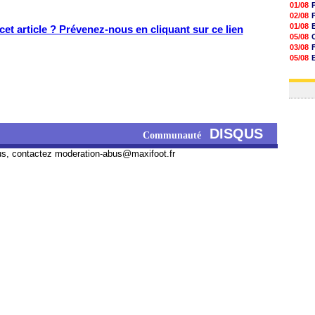
01/08
02/08
01/08
et article ? Prévenez-nous en cliquant sur ce lien
05/08
03/08
05/08
03/08
03/08
DISQUS
Communauté
us, contactez
moderation-abus@maxifoot.fr