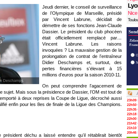
Lyo
Jeudi dernier, le conseil de surveillance
Nice
de
l'Olympique de Marseille
, présidé
par Vincent Labrune, décidait de
Toulo
démettre de ses fonctions Jean-Claude
Dassier. Le président du club phocéen
Sond
était officiellement remplacé par…
Zidan
Vincent Labrune. Les raisons
Franc
invoquées ? La mauvaise gestion de la
O
prolongation de contrat de l'entraîneur
Didier Deschamps et, surtout, des
pertes financières s'élevant à 15
millions d'euros pour la saison 2010-11.
n de Deschamps.
On peut comprendre l'agacement de
ce sujet. Mais sous la présidence de Dassier,
l'OM
est tout de
mporté à deux reprises la Coupe de Ligue, décroché aussi
23h09
fié enfin pour les 8es de finale de la Ligue des Champions.
22h50
22h35
22h18
22h00
21h42
21h10
20h46
ésident déchu a laissé entendre qu'il rétablirait bientôt
20h30