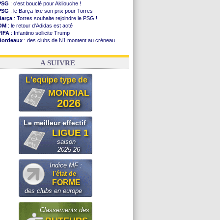
PSG
: c'est bouclé pour Akliouche !
PSG
: le Barça fixe son prix pour Torres
Barça
: Torres souhaite rejoindre le PSG !
OM
: le retour d'Adidas est acté
FIFA
: Infantino sollicite Trump
Bordeaux
: des clubs de N1 montent au créneau
Argentine
: quand Medina recadre... sa mère
Real
: le démenti de Leipzig pour Diomandé
A SUIVRE
L'equipe type de
MONDIAL
2026
Le meilleur effectif
LIGUE 1
saison
2025-26
Indice MF :
l'état de
FORME
des clubs en europe
Classements des