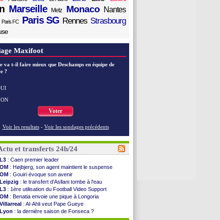
n
Marseille
Monaco
Nantes
Metz
Paris SG
Rennes
Strasbourg
Paris FC
use
age Maxifoot
e va t-il faire mieux que Deschamps en équipe de
e ?
UI
NON
Voter
Voir les resultats
-
Voir les sondages précédents
Actu et transferts 24h/24
L3
: Caen premier leader
OM
: Højbjerg, son agent maintient le suspense
OM
: Gouiri évoque son avenir
Leipzig
: le transfert d'Asllani tombe à l'eau
L3
: 1ère utilisation du Football Video Support
OM
: Benatia envoie une pique à Longoria
Villarreal
: Al-Ahli veut Pape Gueye
Lyon
: la dernière saison de Fonseca ?
OM
: un nouveau prétendant pour Højbjerg