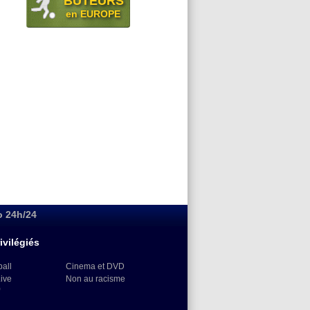
BUTEURS
en EUROPE
o 24h/24
ivilégiés
ball
Cinema et DVD
Live
Non au racisme
)