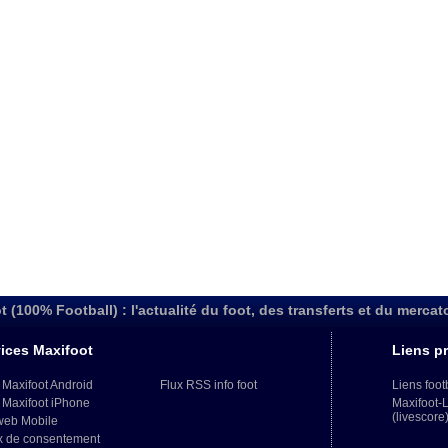
t (100% Football) : l'actualité du foot, des transferts et du mercat
ices Maxifoot
Liens pr
 Maxifoot Android
Flux RSS info foot
Liens foot
 Maxifoot iPhone
Maxifoot-
(livescore
web Mobile
x de consentement