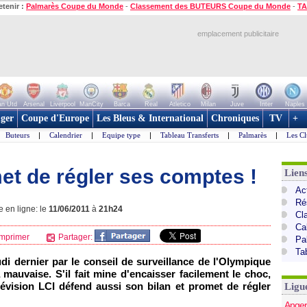
etenir :
Palmarès Coupe du Monde
-
Classement des BUTEURS Coupe du Monde
-
TA
emplacement publicitaire
n Utd
Arsenal
Liverpool
ManCity
Barca
Real
Atletico
Milan
Juve
Inter
Naples
ger
Coupe d'Europe
Les Bleus & International
Chroniques
TV
+
Buteurs
|
Calendrier
|
Equipe type
|
Tableau Transferts
|
Palmarès
|
Les Cl
et de régler ses comptes !
Lien
Act
Ré
e en ligne: le
11/06/2011
à
21h24
Cl
Ca
mprimer
Partager:
Pa
Ta
di dernier par le conseil de surveillance de
l'Olympique
 mauvaise. S'il fait mine d'encaisser facilement le choc,
élévision LCI défend aussi son bilan et promet de régler
Ligu
Anger