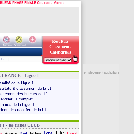
BLEAU PHASE FINALE Coupe du Monde
Résultats
Bayern
Dortmund
Classements
Calendriers
ubs
|
emplacement publicitaire
s FRANCE - Ligue 1
ualité de la Ligue 1
sultats & classement de la L1
assement des buteurs de L1
lendrier L1 complet
lmarès de la Ligue 1
bleau des transfert de la L1
e 1 - les fiches CLUB
Lille
Lens
s
Auxerre
Lorient
Brest
Le Havre