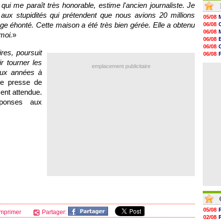
qui me paraît très honorable, estime l'ancien journaliste. Je
20h01
19h18
 aux stupidités qui prétendent que nous avions 20 millions
05/08
19h09
nge éhonté. Cette maison a été très bien gérée. Elle a obtenu
06/08
18h48
06/08
moi.
»
18h37
06/08
18h29
06/08
17h58
ires, poursuit
06/08
17h46
ir tourner les
06/08
17h32
emplacement publicitaire
06/08
eux années à
17h16
16h59
de presse de
16h37
ent attendue.
16h33
ponses aux
16h27
16h22
05/08
mprimer
Partager:
02/08