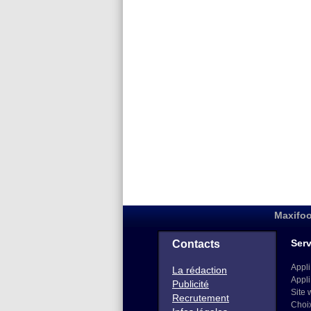
Maxifoo
Serv
Contacts
Appli
La rédaction
Appli
Publicité
Site 
Recrutement
Choi