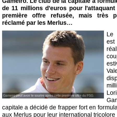
Gameiro. Le club de la capitale a formul
de 11 millions d'euros pour l'attaquan
première offre refusée, mais très 
réclamé par les Merlus…
L
est
réa
co
est
Va
disp
mil
Lo
Gameiro peut avoir le sourire après cette première offre du PSG.
Gam
capitale a décidé de frapper fort en formul
aux Merlus pour leur international tricolore 