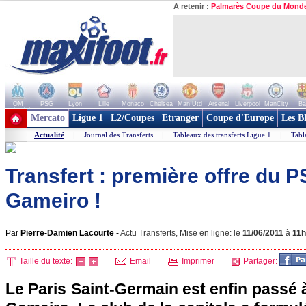
A retenir :
Palmarès Coupe du Mond
OM
PSG
Lyon
Lille
Monaco
Chelsea
Man Utd
Arsenal
Liverpool
ManCity
Ba
+ de clubs
Mercato
Ligue 1
L2/Coupes
Etranger
Coupe d'Europe
Les B
Actualité
|
Journal des Transferts
|
Tableaux des transferts Ligue 1
|
Tabl
Transfert : première offre du 
Gameiro !
Par
Pierre-Damien Lacourte
-
Actu Transferts, Mise en ligne: le
11/06/2011
à
11
Taille du texte:
Email
Imprimer
Partager:
Le
Paris
Saint-Germain est enfin passé à