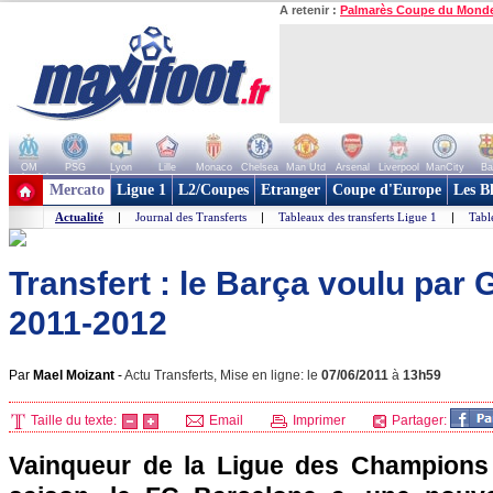
A retenir :
Palmarès Coupe du Mond
OM
PSG
Lyon
Lille
Monaco
Chelsea
Man Utd
Arsenal
Liverpool
ManCity
Ba
+ de clubs
Mercato
Ligue 1
L2/Coupes
Etranger
Coupe d'Europe
Les B
Actualité
|
Journal des Transferts
|
Tableaux des transferts Ligue 1
|
Tabl
Transfert : le Barça voulu par 
2011-2012
Par
Mael Moizant
-
Actu Transferts, Mise en ligne: le
07/06/2011
à
13h59
Taille du texte:
Email
Imprimer
Partager:
Vainqueur de la Ligue des Champions 