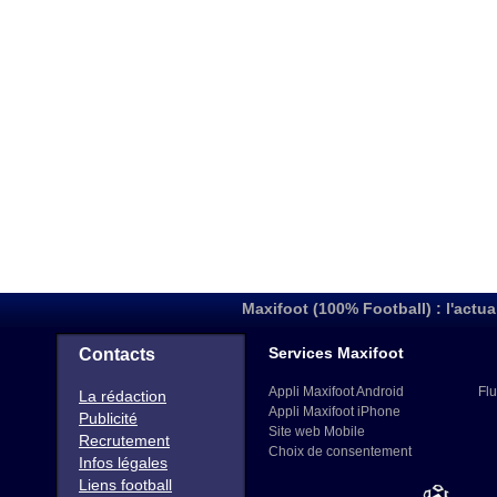
Maxifoot (100% Football) : l'actua
Services Maxifoot
Contacts
Appli Maxifoot Android
Flu
La rédaction
Appli Maxifoot iPhone
Publicité
Site web Mobile
Recrutement
Choix de consentement
Infos légales
Liens football