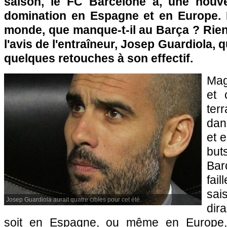
saison, le FC Barcelone a, une nouvel
domination en Espagne et en Europe. 
monde, que manque-t-il au Barça ? Rien.
l'avis de l'entraîneur, Josep Guardiola, 
quelques retouches à son effectif.
Mag
et 
ter
dan
et e
buts
Bar
fai
sai
Josep Guardiola aurait quatre cibles pour cet été.
dir
soit en Espagne, ou même en Europe,