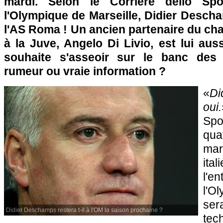
mardi. Selon le Corriere dello Spor
l'Olympique de Marseille, Didier Descham
l'AS Roma ! Un ancien partenaire du c
à la Juve, Angelo Di Livio, est lui au
souhaite s'asseoir sur le banc des G
rumeur ou vraie information ?
«
Di
oui.
Spo
qu
ma
ita
l'
l'O
se
Didier Deschamps restera t-il à l'OM la saison prochaine ?
tec