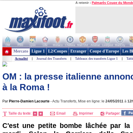
A retenir :
Palmarès Coupe du Mond
OM
PSG
Lyon
Lille
Monaco
Chelsea
Man Utd
Arsenal
Liverpool
ManCity
Ba
+ de clubs
Mercato
Ligue 1
L2/Coupes
Etranger
Coupe d'Europe
Les B
Actualité
|
Journal des Transferts
|
Tableaux des transferts Ligue 1
|
Tabl
OM : la presse italienne ann
à la Roma !
Par
Pierre-Damien Lacourte
-
Actu Transferts, Mise en ligne: le
24/05/2011
à
12
Taille du texte:
Email
Imprimer
Partager:
C'est une petite bombe lâchée par la 