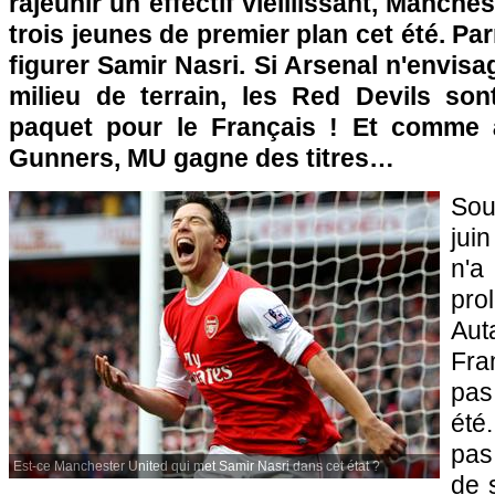
rajeunir un effectif vieillissant, Manche
trois jeunes de premier plan cet été. Pa
figurer Samir Nasri. Si Arsenal n'envis
milieu de terrain, les Red Devils son
paquet pour le Français ! Et comme à
Gunners, MU gagne des titres…
Sou
jui
n'
pro
Au
Fra
pas
été
pas
Est-ce Manchester United qui met Samir Nasri dans cet état ?
de 