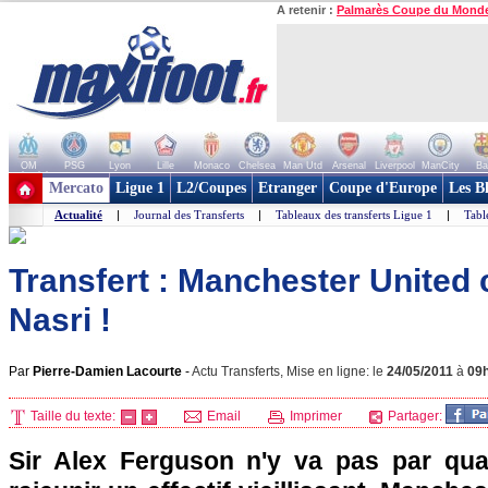
A retenir :
Palmarès Coupe du Mond
OM
PSG
Lyon
Lille
Monaco
Chelsea
Man Utd
Arsenal
Liverpool
ManCity
Ba
+ de clubs
Mercato
Ligue 1
L2/Coupes
Etranger
Coupe d'Europe
Les B
Actualité
|
Journal des Transferts
|
Tableaux des transferts Ligue 1
|
Tabl
Transfert : Manchester United
Nasri !
Par
Pierre-Damien Lacourte
-
Actu Transferts, Mise en ligne: le
24/05/2011
à
09
Taille du texte:
Email
Imprimer
Partager:
Sir Alex Ferguson n'y va pas par qua