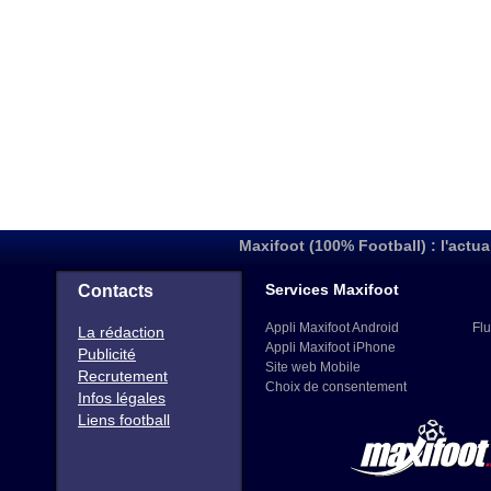
Maxifoot (100% Football) : l'actua
Services Maxifoot
Contacts
Appli Maxifoot Android
Flu
La rédaction
Appli Maxifoot iPhone
Publicité
Site web Mobile
Recrutement
Choix de consentement
Infos légales
Liens football