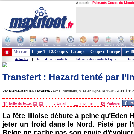
A retenir :
Palmarès Coupe du Mond
OM
PSG
Lyon
Lille
Monaco
Chelsea
Man Utd
Arsenal
Liverpool
ManCity
Ba
+ de clubs
Mercato
Ligue 1
L2/Coupes
Etranger
Coupe d'Europe
Les B
Actualité
|
Journal des Transferts
|
Tableaux des transferts Ligue 1
|
Tabl
Transfert : Hazard tenté par l’I
Par
Pierre-Damien Lacourte
-
Actu Transferts, Mise en ligne: le
15/05/2011
à
15
Taille du texte:
Email
Imprimer
Partager:
La fête lilloise débute à peine qu'Eden 
jeter un froid dans le Nord. Pisté par l'
Belge ne cache pas son envie d'évoluer