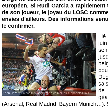
européen. Si Rudi Garcia a rapidement 
de son joueur, le joyau du
LOSC
commen
envies d'ailleurs. Des informations venu
le confirmer.
Li
ju
se
jus
be
po
Dog
sai
de
Eden Hazard n'a pas mis longtemps à calmer les supporters lillois.
gé
(Arsenal, Real Madrid, Bayern Munich…). 