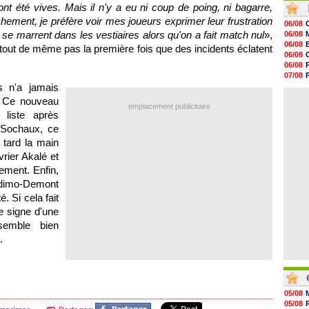
nt été vives. Mais il n'y a eu ni coup de poing, ni bagarre,
07/08
07/08
hement, je préfère voir mes joueurs exprimer leur frustration
06/08
07/08
 se marrent dans les vestiaires alors qu'on a fait match nul
»,
06/08
07/08
06/08
t tout de même pas la première fois que des incidents éclatent
07/08
06/08
07/08
06/08
07/08
07/08
07/08
s
n'a jamais
06/08
07/08
07/08
. Ce nouveau
07/08
emplacement publicitaire
07/08
liste après
07/08
Sochaux
, ce
07/08
 tard la main
07/08
07/08
rier Akalé et
ement. Enfin,
Bedimo-Demont
. Si cela fait
le signe d'une
semble bien
.
05/08
05/08