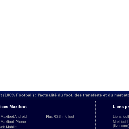
t (100% Football) : l'actualité du foot, des transferts et du mercat
ices Maxifoot
Liens pr
 Maxifoot Android
Flux RSS info foot
Liens foot
 Maxifoot iPhone
Maxifoot-
(livescore
web Mobile