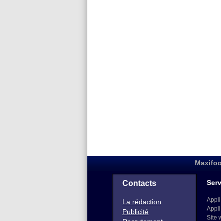
Maxifoo
Serv
Contacts
Appli
La rédaction
Appli
Publicité
Site 