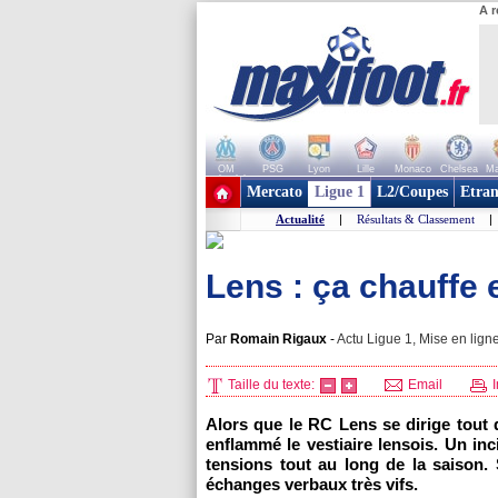
A r
OM
PSG
Lyon
Lille
Monaco
Chelsea
Ma
+ de clubs
Mercato
Ligue 1
L2/Coupes
Etran
Actualité
|
Résultats & Classement
|
Lens : ça chauffe 
Par
Romain Rigaux
-
Actu Ligue 1, Mise en ligne
Taille du texte:
Email
I
Alors que le
RC Lens
se dirige tout 
enflammé le vestiaire lensois. Un in
tensions tout au long de la saison
échanges verbaux très vifs.