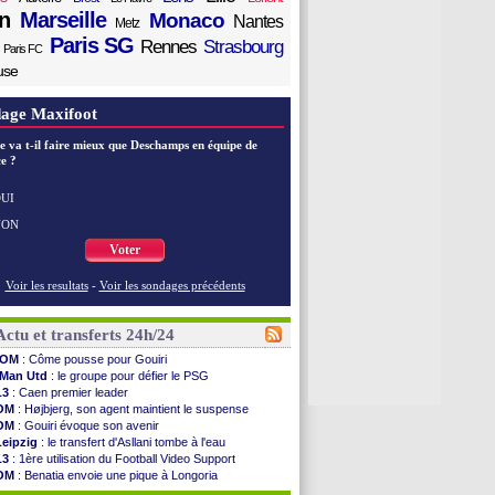
n
Marseille
Monaco
Nantes
Metz
Paris SG
Rennes
Strasbourg
Paris FC
use
age Maxifoot
e va t-il faire mieux que Deschamps en équipe de
e ?
UI
NON
Voter
Voir les resultats
-
Voir les sondages précédents
Actu et transferts 24h/24
OM
: Côme pousse pour Gouiri
Man Utd
: le groupe pour défier le PSG
L3
: Caen premier leader
OM
: Højbjerg, son agent maintient le suspense
OM
: Gouiri évoque son avenir
Leipzig
: le transfert d'Asllani tombe à l'eau
L3
: 1ère utilisation du Football Video Support
OM
: Benatia envoie une pique à Longoria
illarreal
: Al-Ahli veut Pape Gueye