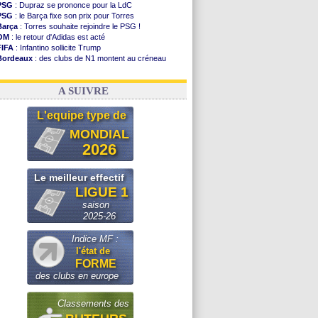
PSG
: Dupraz se prononce pour la LdC
PSG
: le Barça fixe son prix pour Torres
Barça
: Torres souhaite rejoindre le PSG !
OM
: le retour d'Adidas est acté
FIFA
: Infantino sollicite Trump
Bordeaux
: des clubs de N1 montent au créneau
Argentine
: quand Medina recadre... sa mère
Real
: le démenti de Leipzig pour Diomandé
A SUIVRE
L'equipe type de
MONDIAL
2026
Le meilleur effectif
LIGUE 1
saison
2025-26
Indice MF :
l'état de
FORME
des clubs en europe
Classements des