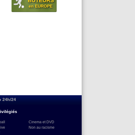
BUTEURS
en EUROPE
o 24h/24
ivilégiés
ball
Cinema et DVD
Live
Non au racisme
)