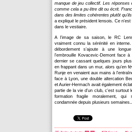
manque de jeu collectif. Les réponses o
comme cela a pu être dit ou écrit. Franc
dans des limites cohérentes plutôt qu'ils
a expliqué le président lensois. Ce n'es
dans le vestiaire.
A l'image de sa saison, le
RC Len
vraiment connu la sérénité en interne
débordement s'ajoute à une longue 
l'embrouille Kovacevic-Demont face à
dernier se cassant quelques jours plus
en frappant dans un mur, alors qu'en fév
Runje en venaient aux mains à l'entraîn
face à
Lyon
, une double altercation 
et Aurier-Hermach avait également éclaté
partie de la vie d'un club, c'est surtout 
formation fragile moralement, qui 
condamnée depuis plusieurs semaines..