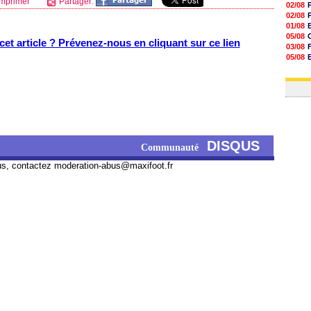
mprimer
Partager:
02/08
02/08
01/08
05/08
et article ? Prévenez-nous en cliquant sur ce lien
03/08
05/08
03/08
03/08
DISQUS
Communauté
us, contactez
moderation-abus@maxifoot.fr