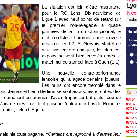
Lyo
La situation est loin d'être rassurante
Nice
pour le
RC Lens
. Dix-neuvième de
Ligue 1 avec neuf points de retard sur
Toulo
le premier non-relégable à quatre
journées de la fin du championnat, le
Sond
club nordiste est promis à une nouvelle
Zidan
descente en L2. Si Gervais Martel ne
Franc
veut pas encore abdiquer, les derniers
O
espoirs se sont bien envolés après le
match nul de samedi face à Caen (1-1).
Une nouvelle contre-performance
lensoise qui a agacé certains joueurs.
tte saison
Les murs ont encore tremblé dans le
. Issam Jemâa et Henri Bedimo se sont accrochés et ont eu des
 reprochant au premier d'avoir frappé au but plutôt que de
08h54
ais ce n'est pas tout puisque l'entraîneur Laszlo Bölöni et
08h32
07/08
ux mains, selon L'Equipe.
07/08
07/08
07/08
s
»
07/08
07/08
ais nie toute bagarre. «
Certains ont reproché à d'autres leur
07/08
V