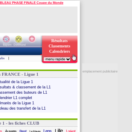
BLEAU PHASE FINALE Coupe du Monde
Résultats
Bayern
Dortmund
Classements
Calendriers
ubs
|
emplacement publicitaire
s FRANCE - Ligue 1
ualité de la Ligue 1
sultats & classement de la L1
assement des buteurs de L1
lendrier L1 complet
lmarès de la Ligue 1
bleau des transfert de la L1
e 1 - les fiches CLUB
Lille
Lens
s
Auxerre
Lorient
Brest
Le Havre