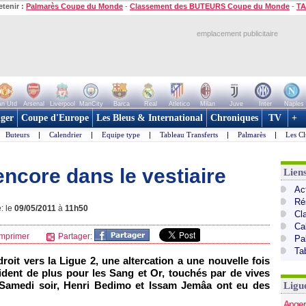
etenir :
Palmarès Coupe du Monde
-
Classement des BUTEURS Coupe du Monde
-
TA
emplacement publicitaire
n Utd
Arsenal
Liverpool
ManCity
Barca
Real
Atletico
Milan
Juve
Inter
Naples
ger
Coupe d'Europe
Les Bleus & International
Chroniques
TV
+
Buteurs
|
Calendrier
|
Equipe type
|
Tableau Transferts
|
Palmarès
|
Les Cl
encore dans le vestiaire
Lien
Act
Ré
: le
09/05/2011
à
11h50
Cl
Ca
mprimer
Partager:
Pa
Ta
droit vers la Ligue 2, une altercation a une nouvelle fois
cident de plus pour les Sang et Or, touchés par de vives
. Samedi soir, Henri Bedimo et Issam Jemâa ont eu des
Ligu
Anger