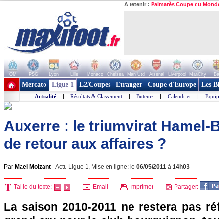
A retenir :
Palmarès Coupe du Mond
OM
PSG
Lyon
Lille
Monaco
Chelsea
Man Utd
Arsenal
Liverpool
ManCity
Ba
+ de clubs
Mercato
Ligue 1
L2/Coupes
Etranger
Coupe d'Europe
Les B
Actualité
|
Résultats & Classement
|
Buteurs
|
Calendrier
|
Equip
Auxerre : le triumvirat Hamel
de retour aux affaires ?
Par
Mael Moizant
-
Actu Ligue 1, Mise en ligne: le
06/05/2011
à
14h03
Taille du texte:
Email
Imprimer
Partager:
La saison 2010-2011 ne restera pas r