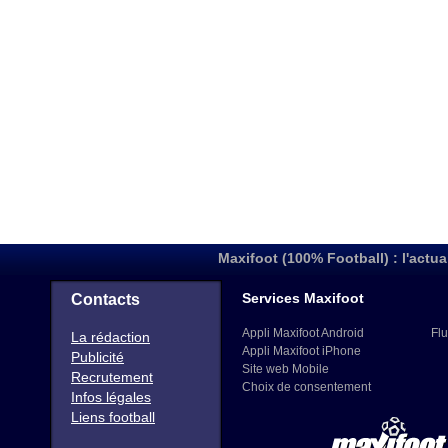
Maxifoot (100% Football) : l'actua
Services Maxifoot
Contacts
Appli Maxifoot Android
Flu
La rédaction
Appli Maxifoot iPhone
Publicité
Site web Mobile
Recrutement
Choix de consentement
Infos légales
Liens football