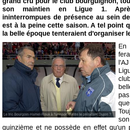
grand cru pour le club bourguignon, touj
son maintien en Ligue 1. Aprè
ininterrompues de présence au sein de l
est à la peine cette saison. A tel point 
la belle époque tenteraient d'organiser 
En 
fer
l'A
Lig
clu
bel
pas
qu
Tou
Le trio Bourgoin-Hamel-Roux à l'unisson contre le président Dujon ?
son
quinzième et ne possède en effet qu'un p