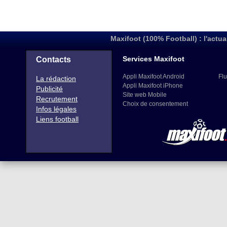
Maxifoot (100% Football) : l'actua
Services Maxifoot
Contacts
Appli Maxifoot Android
Flu
La rédaction
Appli Maxifoot iPhone
Publicité
Site web Mobile
Recrutement
Choix de consentement
Infos légales
Liens football