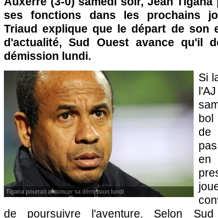
Auxerre
(3-0) samedi soir, Jean Tigana p
ses fonctions dans les prochains jo
Triaud explique que le départ de son e
d'actualité, Sud Ouest avance qu'il 
démission lundi.
Si l
l'
sam
bol
d
pas
en 
pr
jou
Tigana pourrait annoncer sa démission lundi
con
de poursuivre l'aventure. Selon Sud 