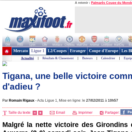
A retenir :
Palmarès Coupe du Mond
OM
PSG
Lyon
Lille
Monaco
Chelsea
Man Utd
Arsenal
Liverpool
ManCity
Ba
+ de clubs
Mercato
Ligue 1
L2/Coupes
Etranger
Coupe d'Europe
Les B
Actualité
|
Résultats & Classement
|
Buteurs
|
Calendrier
|
Equip
Tigana, une belle victoire co
d'adieu ?
Par
Romain Rigaux
-
Actu Ligue 1, Mise en ligne: le
27/02/2011
à
10h57
Taille du texte:
Email
Imprimer
Partager:
Malgré la nette victoire des Girondins