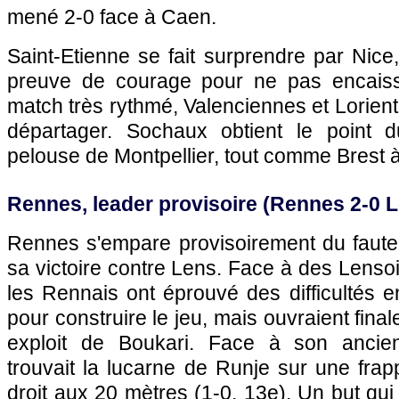
mené 2-0 face à Caen.
Saint-Etienne se fait surprendre par
Nice
preuve de courage pour ne pas encais
match très rythmé, Valenciennes et Lorient
départager.
Sochaux
obtient le point 
pelouse de
Montpellier
, tout comme Brest 
Rennes
, leader provisoire (
Rennes
2-0
L
Rennes
s'empare provisoirement du faute
sa victoire contre
Lens
. Face à des Lensois
les Rennais ont éprouvé des difficultés 
pour construire le jeu, mais ouvraient fina
exploit de Boukari. Face à son ancie
trouvait la lucarne de Runje sur une fra
droit aux 20 mètres (1-0, 13e). Un but qui r