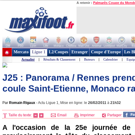
A retenir :
Palmarès Coupe du Mond
OM
PSG
Lyon
Lille
Monaco
Chelsea
Man Utd
Arsenal
Liverpool
ManCity
Ba
+ de clubs
Mercato
Ligue 1
L2/Coupes
Etranger
Coupe d'Europe
Les B
Actualité
|
Résultats & Classement
|
Buteurs
|
Calendrier
|
Equip
J25 : Panorama / Rennes prend 
coule Saint-Etienne, Monaco rat
Par
Romain Rigaux
-
Actu Ligue 1, Mise en ligne: le
26/02/2011
à
21h32
Taille du texte:
Email
Imprimer
Partager:
A l'occasion de la 25e journée de