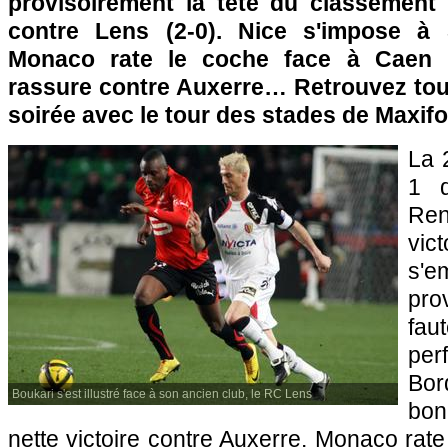
provisoirement la tête du classement 
contre
Lens
(2-0).
Nice
s'impose à Sa
Monaco
rate le coche face à Caen (
rassure contre Auxerre… Retrouvez tous
soirée avec le tour des stades de Maxifo
La 
1 d
Ren
vic
s'e
pr
fau
pe
Bor
Boukari s'est illustré face à son ancien club, le RC Lens
bon
nette victoire contre Auxerre. Monaco rate