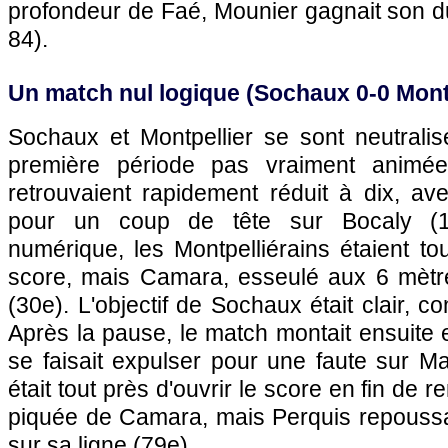
profondeur de Faé, Mounier gagnait son du
84).
Un match nul logique (
Sochaux
0-0
Mont
Sochaux
et
Montpellier
se sont neutralis
première période pas vraiment animée
retrouvaient rapidement réduit à dix, ave
pour un coup de tête sur Bocaly (16
numérique, les Montpelliérains étaient tou
score, mais Camara, esseulé aux 6 mètres
(30e). L'objectif de
Sochaux
était clair, c
Après la pause, le match montait ensuite e
se faisait expulser pour une faute sur M
était tout près d'ouvrir le score en fin de 
piquée de Camara, mais Perquis repoussait
sur sa ligne (79e).