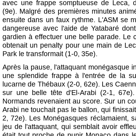
avec une frappe somptueuse de Leca, dé
(9e). Malgré des premières minutes animé
ensuite dans un faux rythme.
L'ASM
se mo
dangereuse avec l'aide de Yatabaré dont 
gardien à effectuer une belle parade. Le c
obtenait un penalty pour une main de Lec
Park le transformait (1-0, 35e).
Après la pause, l'attaquant monégasque ins
une splendide frappe à l'entrée de la sur
lucarne de Thébaux (2-0, 62e). Les Caennai
sur une belle tête d'El-Arabi (2-1, 67e)
Normands revenaient au score. Sur un cou
Arabi ne touchait pas le ballon, qui finissait
2, 72e). Les Monégasques réclamaient, s
jeu de l'attaquant, qui semblait avoir effle
était tout proche de punir
Monaco
dans le