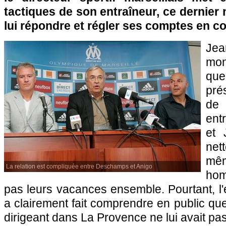
tactiques de son entraîneur, ce dernier
lui répondre et régler ses comptes en c
Jea
mon
que
pré
de 
ent
et 
ne
mê
La relation est compliquée entre Deschamps et Anigo
ho
pas leurs vacances ensemble. Pourtant, l'e
a clairement fait comprendre en public que
dirigeant dans La Provence ne lui avait pas