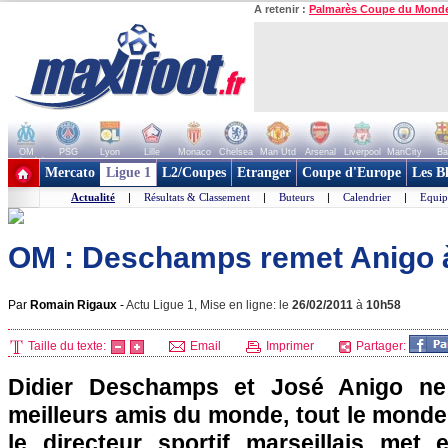
A retenir :
Palmarès Coupe du Mond
OM
PSG
Lyon
Lille
Monaco
Chelsea
Man Utd
Arsenal
Liverpool
ManCity
Ba
+ de clubs
Mercato
Ligue 1
L2/Coupes
Etranger
Coupe d'Europe
Les B
Actualité
|
Résultats & Classement
|
Buteurs
|
Calendrier
|
Equip
OM : Deschamps remet Anigo à
Par
Romain Rigaux
-
Actu Ligue 1, Mise en ligne: le
26/02/2011
à
10h58
Taille du texte:
Email
Imprimer
Partager:
Didier Deschamps et José Anigo ne 
meilleurs amis du monde, tout le monde 
le directeur sportif marseillais met