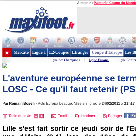
A retenir :
Palmarès Coupe du Mond
OM
PSG
Lyon
Lille
Monaco
Chelsea
Man Utd
Arsenal
Liverpool
ManCity
Ba
+ de clubs
Mercato
Ligue 1
L2/Coupes
Etranger
Coupe d'Europe
Les B
Ligue des Champions
|
Ligue Europa
|
Ligue Confe
L'aventure européenne se term
LOSC - Ce qu'il faut retenir (PS
Par
Romain Boselli
-
Actu Europa League, Mise en ligne: le
24/02/2011
à
21h17
Taille du texte:
Email
Imprimer
Partager:
Lille
s'est fait sortir ce jeudi soir de l