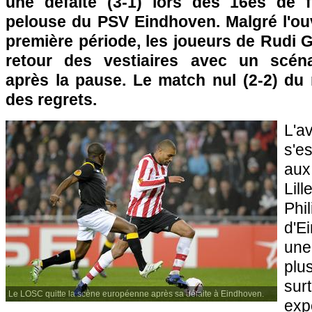
une défaite (3-1) lors des 16es de f
pelouse du PSV Eindhoven. Malgré l'ou
première période, les joueurs de Rudi 
retour des vestiaires avec un scéna
après la pause. Le match nul (2-2) du 
des regrets.
L'a
s'es
aux
Lill
Ph
d'E
une
plu
sur
Le LOSC quitte la scène européenne après sa défaite à Eindhoven.
ex