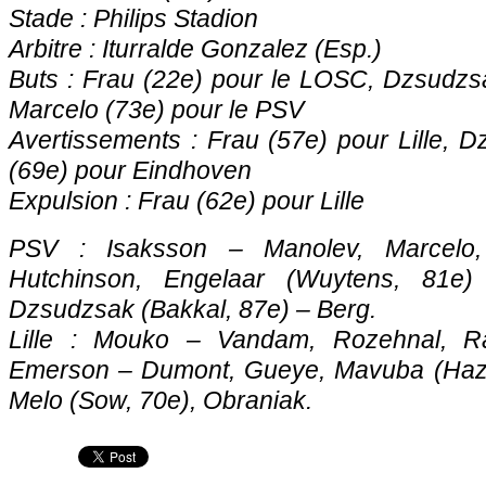
Stade : Philips Stadion
Arbitre : Iturralde Gonzalez (Esp.)
Buts : Frau (22e) pour le
LOSC
, Dzsudzs
Marcelo (73e) pour le PSV
Avertissements : Frau (57e) pour
Lille
, D
(69e) pour Eindhoven
Expulsion : Frau (62e) pour Lille
PSV : Isaksson – Manolev, Marcelo,
Hutchinson, Engelaar (Wuytens, 81
Dzsudzsak (Bakkal, 87e) – Berg.
Lille
: Mouko – Vandam, Rozehnal, Ram
Emerson – Dumont, Gueye, Mavuba (Haza
Melo (Sow, 70e), Obraniak.